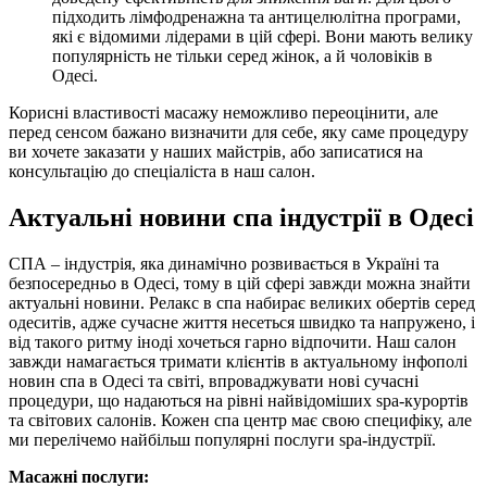
підходить лімфодренажна та антицелюлітна програми,
які є відомими лідерами в цій сфері. Вони мають велику
популярність не тільки серед жінок, а й чоловіків в
Одесі.
Корисні властивості масажу неможливо переоцінити, але
перед сенсом бажано визначити для себе, яку саме процедуру
ви хочете заказати у наших майстрів, або записатися на
консультацію до спеціаліста в наш салон.
Актуальні новини спа індустрії в Одесі
СПА – індустрія, яка динамічно розвивається в Україні та
безпосередньо в Одесі, тому в цій сфері завжди можна знайти
актуальні новини. Релакс в спа набирає великих обертів серед
одеситів, адже сучасне життя несеться швидко та напружено, і
від такого ритму іноді хочеться гарно відпочити. Наш салон
завжди намагається тримати клієнтів в актуальному інфополі
новин спа в Одесі та світі, впроваджувати нові сучасні
процедури, що надаються на рівні найвідоміших spa-курортів
та світових салонів. Кожен спа центр має свою специфіку, але
ми перелічемо найбільш популярні послуги spa-індустрії.
Масажні послуги: