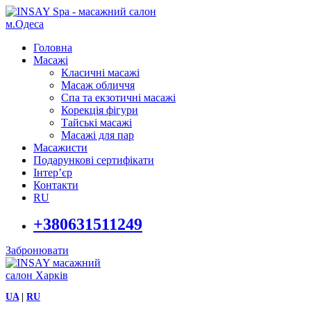
Головна
Масажі
Класичні масажі
Масаж обличчя
Спа та екзотичні масажі
Корекція фігури
Тайські масажі
Масажі для пар
Масажисти
Подарункові сертифікати
Інтер’єр
Контакти
RU
+380631511249
Забронювати
UA
|
RU