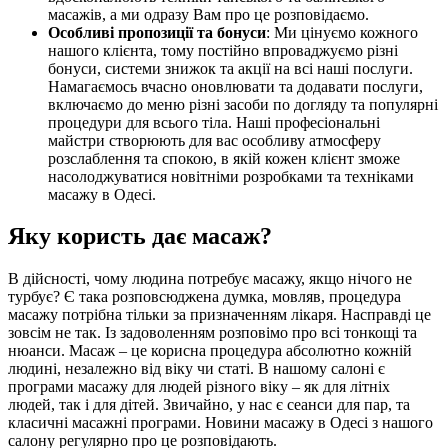
масажів, а ми одразу Вам про це розповідаємо.
Особливі пропозиції та бонуси
: Ми цінуємо кожного
нашого клієнта, тому постійно впроваджуємо різні
бонуси, системи знижок та акції на всі наші послуги.
Намагаємось вчасно оновлювати та додавати послуги,
включаємо до меню різні засоби по догляду та популярні
процедури для всього тіла. Наші професіональні
майстри створюють для вас особливу атмосферу
розслаблення та спокою, в якій кожен клієнт зможе
насолоджуватися новітніми розробками та техніками
масажу в Одесі.
Яку користь дає масаж?
В дійсності, чому людина потребує масажу, якщо нічого не
турбує? Є така розповсюджена думка, мовляв, процедура
масажу потрібна тільки за призначенням лікаря. Насправді це
зовсім не так. Із задоволенням розповімо про всі тонкощі та
нюанси. Масаж – це корисна процедура абсолютно кожній
людині, незалежно від віку чи статі. В нашому салоні є
програми масажу для людей різного віку – як для літніх
людей, так і для дітей. Звичайно, у нас є сеанси для пар, та
класичні масажні програми. Новини масажу в Одесі з нашого
салону регулярно про це розповідають.