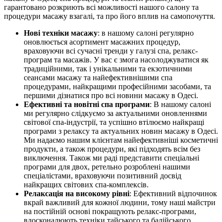
гарантовано розкриють всі можливості нашого салону та
процедури масажу взагалі, та про його вплив на самопочуття.
Нові техніки масажу
: в нашому салоні регулярно
оновлюється асортимент масажних процедур,
враховуючи всі сучасні тренди у галузі спа, релакс-
програм та масажів. У вас є змога насолоджуватися як
традиційними, так і унікальними та екзотичними
сеансами масажу та найефективнішими спа
процедурами, найкращими професійними засобами, та
першими дізнатися про всі новини масажу в Одесі.
Ефективні та новітні спа програми
: В нашому салоні
ми регулярно слідкуємо за актуальними оновленнями
світової спа-індустрії, та успішно втілюємо найкращі
програми з релаксу та актуальних новин масажу в Одесі.
Ми надаємо нашим клієнтам найефективніші косметичні
продукти, а також процедури, які підходять всім без
виключення. Також ми раді представити спеціальні
програми для двох, ретельно розроблені нашими
спеціалістами, враховуючи позитивний досвід
найкращих світових спа-комплексів.
Релаксація на високому рівні
: Ефективний відпочинок
вкрай важливий для кожної людини, тому наші майстри
на постійній основі покращують релакс-програми,
вдосконалюють техніки тайського та балійського