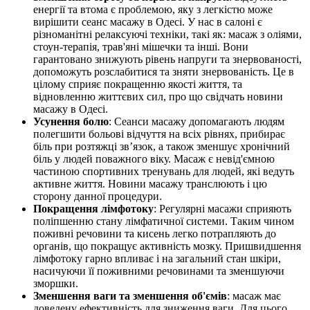
енергії та втома є проблемою, яку з легкістю може
вирішити сеанс масажу в Одесі. У нас в салоні є
різноманітні релаксуючі техніки, такі як: масаж з оліями,
стоун-терапія, трав'яні мішечки та інші. Вони
гарантовано знижують рівень напруги та знервованості,
допоможуть розслабитися та зняти знервованість. Це в
цілому сприяє покращенню якості життя, та
відновленню життєвих сил, про що свідчать новини
масажу в Одесі.
Усунення болю
: Сеанси масажу допомагають людям
полегшити больові відчуття на всіх рівнях, прибирає
біль при розтяжці зв’язок, а також зменшує хронічний
біль у людей поважного віку. Масаж є невід'ємною
частиною спортивних тренувань для людей, які ведуть
активне життя. Новини масажу транслюють і цю
сторону данної процедури.
Покращення лімфотоку
: Регулярні масажи сприяють
поліпшенню стану лімфатичної системи. Таким чином
поживні речовини та кисень легко потрапляють до
органів, що покращує активність мозку. Пришвидшення
лімфотоку гарно впливає і на загальний стан шкіри,
насичуючи її поживними речовинами та зменшуючи
зморшки.
Зменшення ваги та зменшення об'ємів
: масаж має
доведену ефективність для зниження ваги. Для цього