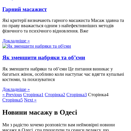
Гарний масажист
Які критерії визначають гарного масажиста Масаж здавна та
по праву вважається одним з найефективніших методів
фізичного та психічного відновлення. Вже
Докладніше »
Як зменшити набряки та об’єми
Як зменшити набряки та об’єми Це питання виникає у
багатьох жінок, особливо коли наступає час вдягти купальні
костюми, та похизуватися
Докладніше »
« Previous
Сторінка
1
Сторінка
2
Сторінка
3
Сторінка
4
Сторінка
5
Next »
Новини масажу в Одесі
Ми з радістю хочемо розповісти вам неймовірні новини
масажу в Одесі, спа процедури та сеанси релаксу, що