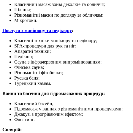
Класичний масаж зоны декольте та обличчя;
Пілінги;
Різноманітні маски по догляду за обличчям;
Мікротоки.
Послуги з манікюру та педікюру
:
Класичні техніки манікюру та педікюру;
SPA-процедури для рук та ніг;
Апаратні техніки;
Педікюр;
Сауна з інфрачервоним випромінюванням;
Фінська сауна;
Різноманітні фітобочки;
Руська баня;
Турецький хамам.
Ванни та басейни для гідромасажних процедур:
Класичний басейн;
Гідромасаж у ваннах з різноманітними процедурами;
Джакузі з прогріваючим ефектом;
Флоатинг.
Солярій: