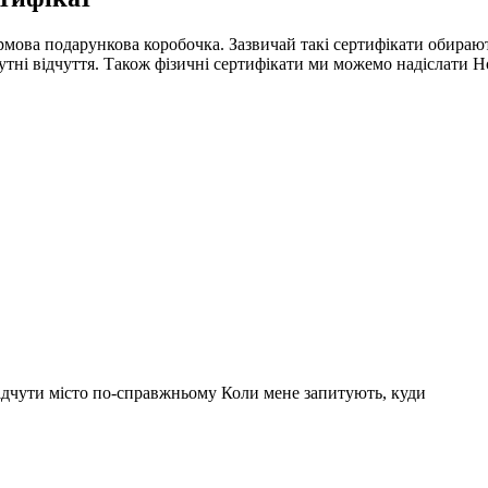
рмова подарункова коробочка. Зазвичай такі сертифікати обирают
бутні відчуття. Також фізичні сертифікати ми можемо надіслати 
е відчути місто по-справжньому Коли мене запитують, куди