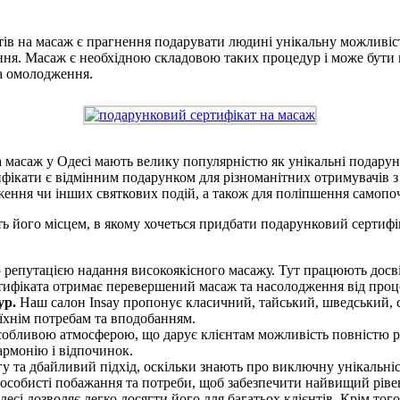
в на масаж є прагнення подарувати людині унікальну можливіст
ня. Масаж є необхідною складовою таких процедур і може бути 
а омолодження.
 масаж у Одесі мають велику популярністю як унікальні подару
тифікати є відмінним подарунком для різноманітних отримувачів
дження чи інших святкових подій, а також для поліпшення самопо
ь його місцем, в якому хочеться придбати подарунковий сертифік
 репутацією надання високоякісного масажу. Тут працюють досві
ртифіката отримає перевершений масаж та насолодження від проц
ур.
Наш салон Insay пропонує класичний, тайський, шведський, 
 їхнім потребам та вподобанням.
особливою атмосферою, що дарує клієнтам можливість повністю р
армонію і відпочинок.
гу та дбайливий підхід, оскільки знають про виключну унікальн
я особисті побажання та потреби, щоб забезпечити найвищий ріве
есі дозволяє легко досягти його для багатьох клієнтів. Крім то