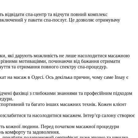
ь відвідати спа-центр та відчути повний комплекс
включений у пакети спа-послуг. Це дозволяє отримувачу
нки, які дарують можливість не лише насолодитися масажною
 з різними мотиваціями, починаючи від бажання отримати
чуття та отримання повного спектру спа-процедур.
ат на масаж в Одесі. Ось декілька причин, чому саме Insay є
дчені фахівці з глибокими знаннями та професійним підходом
едури.
спортивний та багато інших масажних технік. Кожен клієнт
озслабитися та насолодитися масажем. Інтер’єр салону створює
ість кожної людини. Перед початком масажної процедури
нь комфорту та задоволення.
го, придбати подарунковий сертифікат дуже зручно та швидко.