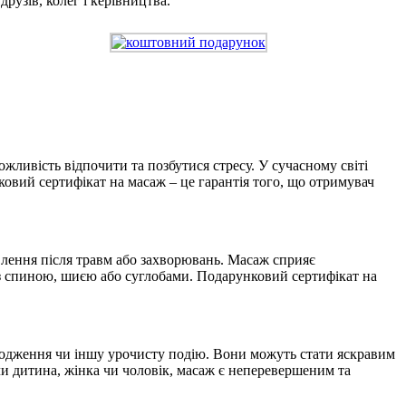
рузів, колег і керівництва.
ливість відпочити та позбутися стресу. У сучасному світі
ковий сертифікат на масаж – це гарантія того, що отримувач
влення після травм або захворювань. Масаж сприяє
із спиною, шиєю або суглобами. Подарунковий сертифікат на
родження чи іншу урочисту подію. Вони можуть стати яскравим
 чи дитина, жінка чи чоловік, масаж є неперевершеним та