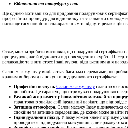
Відпочинок та процедури у спа:
Ще однією мотивацією для придбання подарункових сертифікаті
професійних процедур для відпочинку та загального омолоджен
насолодитися повністю спа-враженням та відчути релаксацію т
Отже, можна зробити висновки, що подарункові сертифікати на
процедурою, але й відпочити від повсякденних турбот. Ці сер
релаксацію та зняти стрес і закінчуючи відзначенням дня наро
Салон масажу Insay виділяється багатьма перевагами, що роблят
кращим вибором для покупки подарункового сертифіката:
Професійні послуги.
Салон масажу Insay
славиться своєю
до роботи. Це гарантує, що отримувач подарункового се
Великий асортимент різноманітних масажей та процед
гарантовано знайде свій ідеальний варіант, що відповідає
Затишна атмосфера.
Салон масажу Insay відзначається 
спокійне та затишне середовище, де кожен може знайти г
Індивідуальний підхід.
У Insay кожен клієнт отримує ува
проводиться індивідуальна консультація, де враховуютьс
Зручність та доступність.
Розташування салону Insay в Од