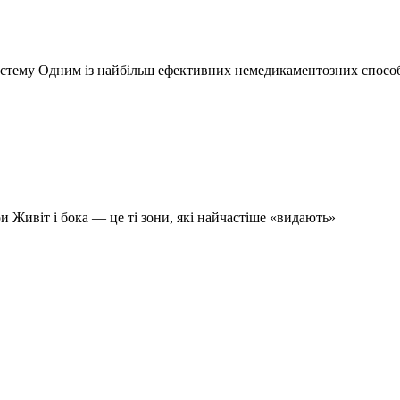
систему Одним із найбільш ефективних немедикаментозних спосо
и Живіт і бока — це ті зони, які найчастіше «видають»