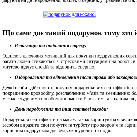
дарують на дні народження, ювілеї, 8 березня, у травневі свята
Що саме дає такий подарунок тому хто 
Релаксація та подолання стресу:
Однією з ключових мотивацій для покупки подарункових сертифі
багато людей стикаються зі стресовими ситуаціями на роботі, 
миттєво відчує спокій та відновить енергію.
Оздоровлення та відновлення після травм або захворюв
Деякі особи здійснюють покупку подарункових сертифікатів на 
покращенню кровообігу, розслабленню м’язів та зменшенню бол
масаж є чудовим способом допомогти близьким та коханим людя
День народження та інші святкові заходи:
Подарункові сертифікати на масаж також користуються велико
засобом виразити свої почуття та турботу про здоров’я та гарн
корисним подарунком для будь-якої урочистої події.