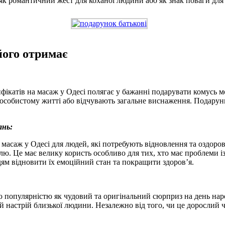
, як романтичний жест для коханої людини або як знак поваги для д
його отримає
катів на масаж у Одесі полягає у бажанні подарувати комусь мож
в особистому житті або відчувають загальне виснаження. Подарун
ань:
масаж у Одесі для людей, які потребують відновлення та оздоро
ю. Це має велику користь особливо для тих, хто має проблеми 
м відновити їх емоційний стан та покращити здоров’я.
ю популярністю як чудовий та оригінальний сюрприз на день на
ий настрій близької людини. Незалежно від того, чи це дорослий