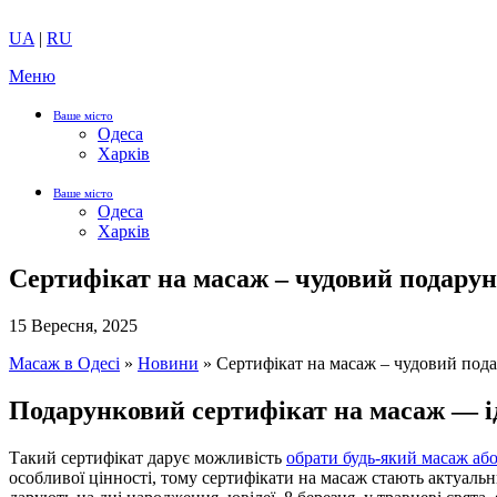
UA
|
RU
Меню
Ваше місто
Одеса
Харків
Ваше місто
Одеса
Харків
Сертифікат на масаж – чудовий подару
15 Вересня, 2025
Масаж в Одесі
»
Новини
»
Сертифікат на масаж – чудовий под
Подарунковий сертифікат на масаж — ід
Такий сертифікат дарує можливість
обрати будь-який масаж аб
особливої цінності, тому сертифікати на масаж стають актуальн