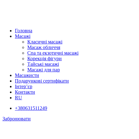
Головна
Масажі
Класичні масажі
Масаж обличчя
Спа та екзотичні масажі
Корекція фігури
Тайські масажі
Масажі для пар
Масажисти
Подарункові сертифікати
Інтер’єр
Контакти
RU
+380631511249
Забронювати