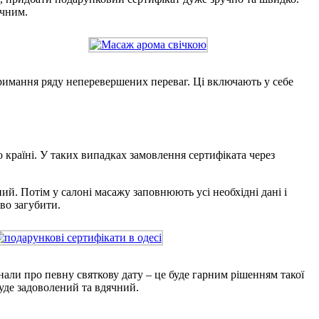
учним.
отримання ряду неперевершених переваг. Ці включають у себе
 країні. У таких випадках замовлення сертифіката через
ий. Потім у салоні масажу заповнюють усі необхідні дані і
во загубити.
али про певну святкову дату – це буде гарним рішенням такої
уде задоволений та вдячний.