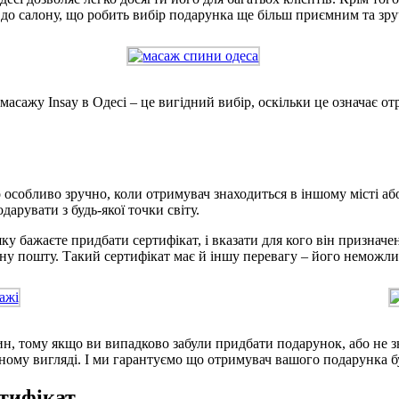
до салону, що робить вибір подарунка ще більш приємним та зр
масажу Insay в Одесі – це вигідний вибір, оскільки це означає 
особливо зручно, коли отримувач знаходиться в іншому місті або
арувати з будь-якої точки світу.
у бажаєте придбати сертифікат, і вказати для кого він призначен
ну пошту. Такий сертифікат має й іншу перевагу – його неможли
, тому якщо ви випадково забули придбати подарунок, або не зн
ному вигляді. І ми гарантуємо що отримувач вашого подарунка б
тифікат