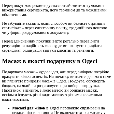
Перед покупкою рекомендується ознайомитися з умовами
використання сертифіката, його терміном дії та можливими
обмеженнями.
Не забувайте вказати, яким способом ви бажаєте отримати
сертифікат – через електронну пошту, традиційною поштою
чи у формі роздрукованого документу.
Перед здійсненням покупки варто ретельно перевірити
репутацію та надійність салону, де ви плануєте придбати
сертифікат, оглянувши відгуки клієнтів та рейтинги.
Масаж в якості подарунку в Одесі
Подарувати масаж – чудова ідея, але перед вибором потрібно
врахувати кілька аспектів. На початку, визначте, для кого саме
ви плануєте придбати масаж в Одесі. По-друге, обговоріть
бюджет, на який ви розраховуєте при виборі подарунка.
Наостанок, визначте, з якою метою ви обираєте масаж,
оскільки існують різні види масажу з різними корисними
властивостями.
Масажі для жінок в Одесі
переважно спрямовані на
релаксацію та догляд за Це включає техніки масажу у