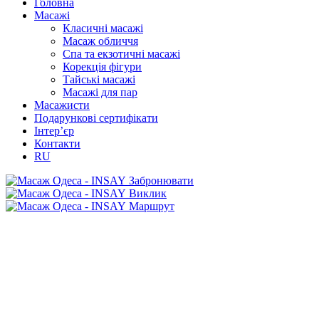
Головна
Масажі
Класичні масажі
Масаж обличчя
Спа та екзотичні масажі
Корекція фігури
Тайські масажі
Масажі для пар
Масажисти
Подарункові сертифікати
Інтер’єр
Контакти
RU
Забронювати
Виклик
Маршрут