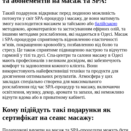
та абонементів на масаж та SPA:
Такий подарунок відкриває перед людиною можливість
потонути у світ SPA-процедур і масажу, де вони матимуть
змогу насолодитися масажем за тайською або
балійською
методикою, ароматерапією та застосуванням ефірних олій, та
іншими методами розслаблення, які надаються в Одесі. Масаж
і SPA-процедури сприятимуть відновленню еластичності
м’язів, покращенню кровообігу, позбавленню від болю та
стресу. Це також сприятиме підвищенню настрою та відчуттю
гармонії у тілі та дусі. Спа-центри та салони масажу в Одесі
мають професіоналів з великим досвідом, які забезпечують
комфорт та задоволення кожного клієнта. Вони
використовують найефективніші техніки та продукти для
досягнення оптимальних результатів. Атмосфера у цих
закладах спеціально створена для максимального
розслаблення під час SPA-процедур та масажу, включаючи
освітлення, музику, декор, аромати та запахи, які неможливо
відчути вдома або в приватному кабінеті.
Кому підійдуть такі подарунки як
сертифікат на сеанс масажу:
Подарункові ваучери на масаж та SPA-процедури можуть бути