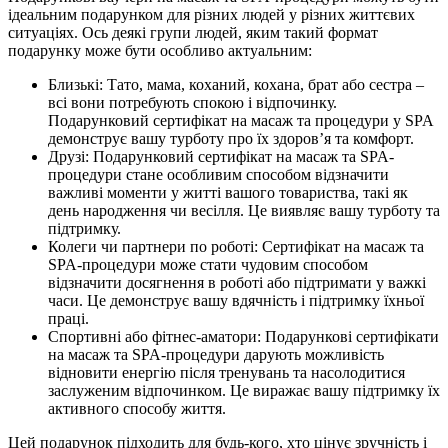
ідеальним подарунком для різних людей у різних життєвих
ситуаціях. Ось деякі групи людей, яким такий формат
подарунку може бути особливо актуальним:
Близькі: Тато, мама, коханий, кохана, брат або сестра –
всі вони потребують спокою і відпочинку.
Подарунковий сертифікат на масаж та процедури у SPA
демонструє вашу турботу про їх здоров’я та комфорт.
Друзі: Подарунковий сертифікат на масаж та SPA-
процедури стане особливим способом відзначити
важливі моменти у житті вашого товариства, такі як
день народження чи весілля. Це виявляє вашу турботу та
підтримку.
Колеги чи партнери по роботі: Сертифікат на масаж та
SPA-процедури може стати чудовим способом
відзначити досягнення в роботі або підтримати у важкі
часи. Це демонструє вашу вдячність і підтримку їхньої
праці.
Спортивні або фітнес-аматори: Подарункові сертифікати
на масаж та SPA-процедури дарують можливість
відновити енергію після тренувань та насолодитися
заслуженим відпочинком. Це виражає вашу підтримку їх
активного способу життя.
Цей подарунок підходить для будь-кого, хто цінує зручність і