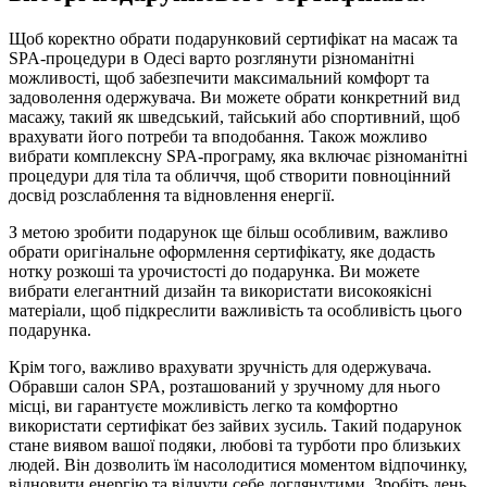
Щоб коректно обрати подарунковий сертифікат на масаж та
SPA-процедури в Одесі варто розглянути різноманітні
можливості, щоб забезпечити максимальний комфорт та
задоволення одержувача. Ви можете обрати конкретний вид
масажу, такий як шведський, тайський або спортивний, щоб
врахувати його потреби та вподобання. Також можливо
вибрати комплексну SPA-програму, яка включає різноманітні
процедури для тіла та обличчя, щоб створити повноцінний
досвід розслаблення та відновлення енергії.
З метою зробити подарунок ще більш особливим, важливо
обрати оригінальне оформлення сертифікату, яке додасть
нотку розкоші та урочистості до подарунка. Ви можете
вибрати елегантний дизайн та використати високоякісні
матеріали, щоб підкреслити важливість та особливість цього
подарунка.
Крім того, важливо врахувати зручність для одержувача.
Обравши салон SPA, розташований у зручному для нього
місці, ви гарантуєте можливість легко та комфортно
використати сертифікат без зайвих зусиль. Такий подарунок
стане виявом вашої подяки, любові та турботи про близьких
людей. Він дозволить їм насолодитися моментом відпочинку,
відновити енергію та відчути себе доглянутими. Зробіть день