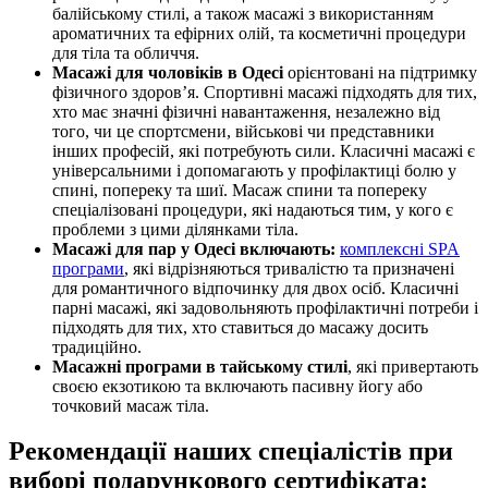
балійському стилі, а також масажі з використанням
ароматичних та ефірних олій, та косметичні процедури
для тіла та обличчя.
Масажі для чоловіків в Одесі
орієнтовані на підтримку
фізичного здоров’я. Спортивні масажі підходять для тих,
хто має значні фізичні навантаження, незалежно від
того, чи це спортсмени, військові чи представники
інших професій, які потребують сили. Класичні масажі є
універсальними і допомагають у профілактиці болю у
спині, попереку та шиї. Масаж спини та попереку
спеціалізовані процедури, які надаються тим, у кого є
проблеми з цими ділянками тіла.
Масажі для пар у Одесі включають:
комплексні SPA
програми
, які відрізняються тривалістю та призначені
для романтичного відпочинку для двох осіб. Класичні
парні масажі, які задовольняють профілактичні потреби і
підходять для тих, хто ставиться до масажу досить
традиційно.
Масажні програми в тайському стилі
, які привертають
своєю екзотикою та включають пасивну йогу або
точковий масаж тіла.
Рекомендації наших спеціалістів при
виборі подарункового сертифіката: