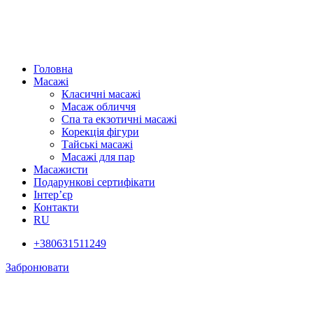
Головна
Масажі
Класичні масажі
Масаж обличчя
Спа та екзотичні масажі
Корекція фігури
Тайські масажі
Масажі для пар
Масажисти
Подарункові сертифікати
Інтер’єр
Контакти
RU
+380631511249
Забронювати