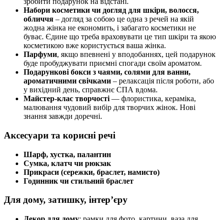
зробити подарунок на відстані.
Набори косметики чи догляд для шкіри, волосся,
обличчя
– догляд за собою це одна з речей на якій
жодна жінка не економить, і забагато косметики не
буває. Єдине що треба враховувати це тип шкіри та якою
косметикою вже користується ваша жінка.
Парфуми
, якщо впевнені у вподобаннях, цей подарунок
буде пробуджувати приємні спогади своїм ароматом.
Подарункові бокси з чаями, солями для ванни,
ароматичними свічками
– релаксація після роботи, або
у вихідний день, справжнє СПА вдома.
Майстер-клас творчості
— флористика, кераміка,
малювання чудовий вибір для творчих жінок. Нові
знання завжди доречні.
Аксесуари та корисні речі
Шарф, хустка, палантин
Сумка, клатч чи рюкзак
Прикраси (сережки, браслет, намисто)
Годинник чи стильний браслет
Для дому, затишку, інтер’єру
Декор для дому
: рамки для фото, картини, ваза для