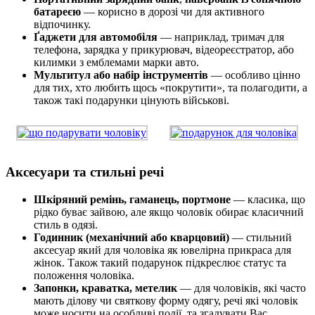
батареєю
— корисно в дорозі чи для активного
відпочинку.
Ґаджети для автомобіля
— наприклад, тримач для
телефона, зарядка у прикурювач, відеореєстратор, або
килимки з емблемами марки авто.
Мультитул або набір інструментів
— особливо цінно
для тих, хто любить щось «покрутити», та полагодити, а
також такі подарунки цінують військові.
Аксесуари та стильні речі
Шкіряний ремінь, гаманець, портмоне
— класика, що
рідко буває зайвою, але якщо чоловік обирає класичний
стиль в одязі.
Годинник (механічний або кварцовий)
— стильний
аксесуар який для чоловіка як ювелірна прикраса для
жінок. Також такий подарунок підкреслює статус та
положення чоловіка.
Запонки, краватка, метелик
— для чоловіків, які часто
мають ділову чи святкову форму одягу, речі які чоловік
може носити на особливі події, та згадувати Вас