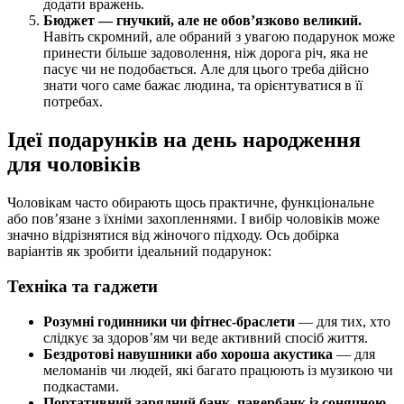
додати вражень.
Бюджет — гнучкий, але не обов’язково великий.
Навіть скромний, але обраний з увагою подарунок може
принести більше задоволення, ніж дорога річ, яка не
пасує чи не подобається. Але для цього треба дійсно
знати чого саме бажає людина, та орієнтуватися в її
потребах.
Ідеї подарунків на день народження
для чоловіків
Чоловікам часто обирають щось практичне, функціональне
або пов’язане з їхніми захопленнями. І вибір чоловіків може
значно відрізнятися від жіночого підходу. Ось добірка
варіантів як зробити ідеальний подарунок:
Техніка та гаджети
Розумні годинники чи фітнес-браслети
— для тих, хто
слідкує за здоров’ям чи веде активний спосіб життя.
Бездротові навушники або хороша акустика
— для
меломанів чи людей, які багато працюють із музикою чи
подкастами.
Портативний зарядний банк
,
павербанк із сонячною