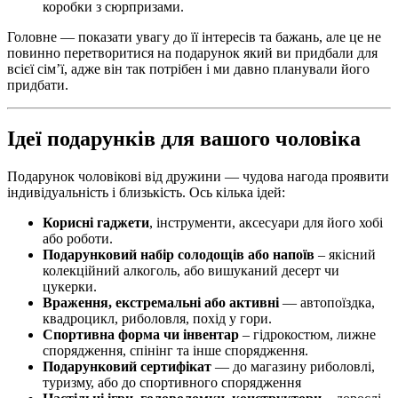
коробки з сюрпризами.
Головне — показати увагу до її інтересів та бажань, але це не
повинно перетворитися на подарунок який ви придбали для
всієї сім’ї, адже він так потрібен і ми давно планували його
придбати.
Ідеї подарунків для вашого чоловіка
Подарунок чоловікові від дружини — чудова нагода проявити
індивідуальність і близькість. Ось кілька ідей:
Корисні гаджети
, інструменти, аксесуари для його хобі
або роботи.
Подарунковий набір солодощів або напоїв
– якісний
колекційний алкоголь, або вишуканий десерт чи
цукерки.
Враження, екстремальні або активні
— автопоїздка,
квадроцикл, риболовля, похід у гори.
Спортивна форма чи інвентар
– гідрокостюм, лижне
спорядження, спінінг та інше спорядження.
Подарунковий сертифікат
— до магазину риболовлі,
туризму, або до спортивного спорядження