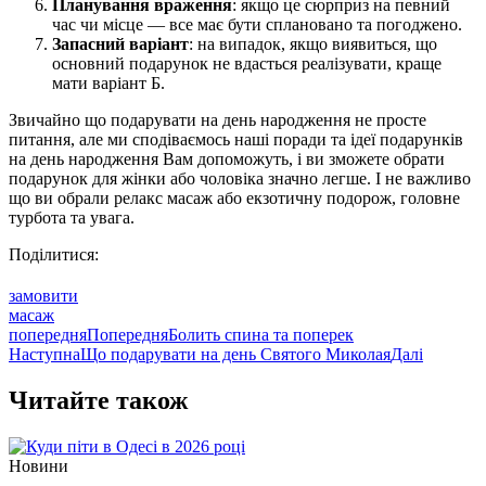
Планування враження
: якщо це сюрприз на певний
час чи місце — все має бути сплановано та погоджено.
Запасний варіант
: на випадок, якщо виявиться, що
основний подарунок не вдасться реалізувати, краще
мати варіант Б.
Звичайно що подарувати на день народження не просте
питання, але ми сподіваємось наші поради та ідеї подарунків
на день народження Вам допоможуть, і ви зможете обрати
подарунок для жінки або чоловіка значно легше. І не важливо
що ви обрали релакс масаж або екзотичну подорож, головне
турбота та увага.
Поділитися:
замовити
масаж
попередня
Попередня
Болить спина та поперек
Наступна
Що подарувати на день Святого Миколая
Далі
Читайте також
Новини