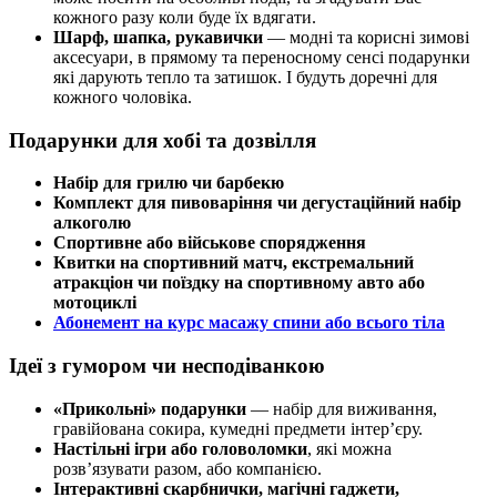
кожного разу коли буде їх вдягати.
Шарф, шапка, рукавички
— модні та корисні зимові
аксесуари, в прямому та переносному сенсі подарунки
які дарують тепло та затишок. І будуть доречні для
кожного чоловіка.
Подарунки для хобі та дозвілля
Набір для грилю чи барбекю
Комплект для пивоваріння чи дегустаційний набір
алкоголю
Спортивне або військове спорядження
Квитки на спортивний матч, екстремальний
атракціон чи поїздку на спортивному авто або
мотоциклі
Абонемент на курс масажу спини або всього тіла
Ідеї з гумором чи несподіванкою
«Прикольні» подарунки
— набір для виживання,
гравійована сокира, кумедні предмети інтер’єру.
Настільні ігри або головоломки
, які можна
розв’язувати разом, або компанією.
Інтерактивні скарбнички, магічні гаджети,