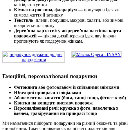
квітів, статуетки
Кімнатна рослина, флораріум
— популярна ідея як
символ життя й затишку.
Текстиль
: пледи, подушки, махрові халати, або зимові
шкарпетки для дому
Дерев’яна карта світу чи дерев’яна настінна карта
подорожей
— цікава дизайнерська ідея, яку інколи
пропонують як подарунок жінкам.
Емоційні, персоналізовані подарунки
Фотокнига або фотоальбом із спільними знімками
Ювелірні прикраси з ініціалами
Абонемент на заняття (йога, танці тощо, фітнес клуб)
Квитки на концерт, виставу, подорож
Персоналізовані речі: кружка з фото, наволочка з
іменем, гравірування на прикрасі тощо
Ми намагалися підібрати подарунки на різний бюджет, та різні
вподобання. Тому сподіваємось наші ідеї подарунків для