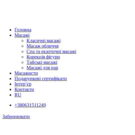
Головна
Масажі
Класичні масажі
Масаж обличчя
Спа та екзотичні масажі
Корекція фігури
Тайські масажі
Масажі для пар
Масажисти
Подарункові сертифікати
Інтер’єр
Контакти
RU
+380631511249
Забронювати