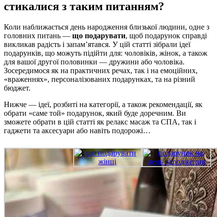
стикалися з таким питанням?
Коли наближається день народження близької людини, одне з
головних питань —
що подарувати
, щоб подарунок справді
викликав радість і запам’ятався. У цій статті зібрали ідеї
подарунків, що можуть підійти для: чоловіків, жінок, а також
для вашої другої половинки — дружини або чоловіка.
Зосередимося як на практичних речах, так і на емоційних,
«враженнях», персоналізованих подарунках, та на різний
бюджет.
Нижче — ідеї, розбиті на категорії, а також рекомендації, як
обрати «саме той» подарунок, який буде доречним. Ви
зможете обрати в цій статті як релакс масаж та СПА, так і
гаджети та аксесуари або навіть подорожі…