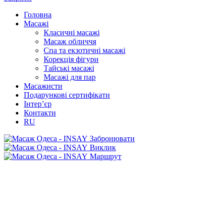
Головна
Масажі
Класичні масажі
Масаж обличчя
Спа та екзотичні масажі
Корекція фігури
Тайські масажі
Масажі для пар
Масажисти
Подарункові сертифікати
Інтер’єр
Контакти
RU
Забронювати
Виклик
Маршрут