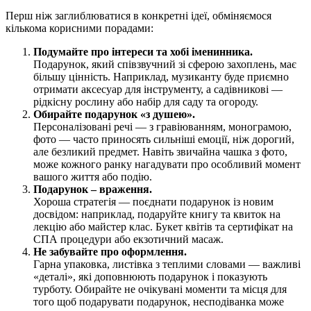
Перш ніж заглиблюватися в конкретні ідеї, обміняємося
кількома корисними порадами:
Подумайте про інтереси та хобі іменинника.
Подарунок, який співзвучний зі сферою захоплень, має
більшу цінність. Наприклад, музиканту буде приємно
отримати аксесуар для інструменту, а садівникові —
рідкісну рослину або набір для саду та огороду.
Обирайте подарунок «з душею».
Персоналізовані речі — з гравіюванням, монограмою,
фото — часто приносять сильніші емоції, ніж дорогий,
але безликий предмет. Навіть звичайна чашка з фото,
може кожного ранку нагадувати про особливий момент
вашого життя або подію.
Подарунок – враження.
Хороша стратегія — поєднати подарунок із новим
досвідом: наприклад, подаруйте книгу та квиток на
лекцію або майстер клас. Букет квітів та сертифікат на
СПА процедури або екзотичний масаж.
Не забувайте про оформлення.
Гарна упаковка, листівка з теплими словами — важливі
«деталі», які доповнюють подарунок і показують
турботу. Обирайте не очікувані моменти та місця для
того щоб подарувати подарунок, несподіванка може