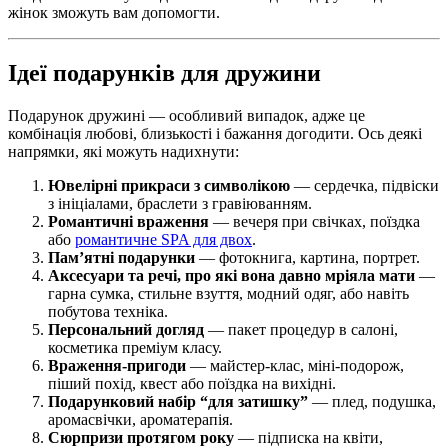
жінок зможуть вам допомогти.
Ідеї подарунків для дружини
Подарунок дружині — особливий випадок, адже це
комбінація любові, близькості і бажання догодити. Ось деякі
напрямки, які можуть надихнути:
Ювелірні прикраси з символікою
— сердечка, підвіски
з ініціалами, браслети з гравіюванням.
Романтичні враження
— вечеря при свічках, поїздка
або
романтичне SPA для двох
.
Пам’ятні подарунки
— фотокнига, картина, портрет.
Аксесуари та речі, про які вона давно мріяла мати
—
гарна сумка, стильне взуття, модний одяг, або навіть
побутова техніка.
Персональний догляд
— пакет процедур в салоні,
косметика преміум класу.
Враження-пригоди
— майстер-клас, міні-подорож,
піший похід, квест або поїздка на вихідні.
Подарунковий набір “для затишку”
— плед, подушка,
аромасвічки, ароматерапія.
Сюрпризи протягом року
— підписка на квіти,