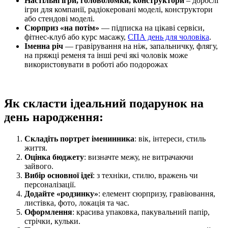
Настільні ігри, головоломки, конструктори
– дорослі
ігри для компанії, радіокеровані моделі, конструктори
або стендові моделі.
Сюрприз «на потім»
— підписка на цікаві сервіси,
фітнес-клуб або курс масажу,
СПА день для чоловіка
.
Іменна річ
— гравірування на ніж, запальничку, флягу,
на пряжці ременя та інші речі які чоловік може
використовувати в роботі або подорожах
Як скласти ідеальний подарунок на
день народження:
Складіть портрет іменинника
: вік, інтереси, стиль
життя.
Оцінка бюджету
: визначте межу, не витрачаючи
зайвого.
Вибір основної ідеї
: з техніки, стилю, вражень чи
персоналізації.
Додайте «родзинку»
: елемент сюрпризу, гравіювання,
листівка, фото, локація та час.
Оформлення
: красива упаковка, пакувальний папір,
стрічки, кульки.