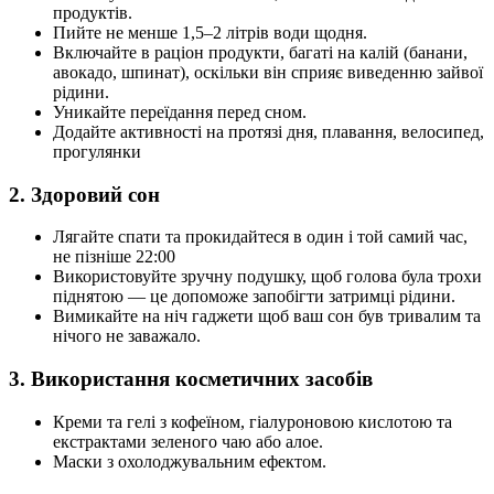
продуктів.
Пийте не менше 1,5–2 літрів води щодня.
Включайте в раціон продукти, багаті на калій (банани,
авокадо, шпинат), оскільки він сприяє виведенню зайвої
рідини.
Уникайте переїдання перед сном.
Додайте активності на протязі дня, плавання, велосипед,
прогулянки
2. Здоровий сон
Лягайте спати та прокидайтеся в один і той самий час,
не пізніше 22:00
Використовуйте зручну подушку, щоб голова була трохи
піднятою — це допоможе запобігти затримці рідини.
Вимикайте на ніч гаджети щоб ваш сон був тривалим та
нічого не заважало.
3. Використання косметичних засобів
Креми та гелі з кофеїном, гіалуроновою кислотою та
екстрактами зеленого чаю або алое.
Маски з охолоджувальним ефектом.