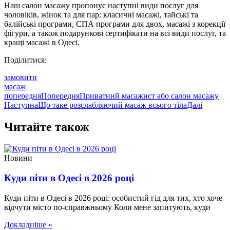
Наш салон масажу пропонує наступні види послуг для
чоловіків, жінок та для пар: класичні масажі, тайські та
балійські програми, СПА програми для двох, масажі з корекції
фігури, а також подарункові сертифікати на всі види послуг, та
кращі масажі в Одесі.
Поділитися:
замовити
масаж
попередня
Попередня
Приватний масажист або салон масажу
Наступна
Що таке розслабляючий масаж всього тіла
Далі
Читайте також
Новини
Куди піти в Одесі в 2026 році
Куди піти в Одесі в 2026 році: особистий гід для тих, хто хоче
відчути місто по-справжньому Коли мене запитують, куди
Докладніше »