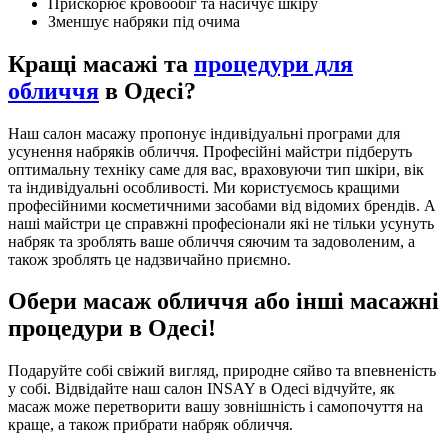
Прискорює кровообіг та насичує шкіру
Зменшує набряки під очима
Кращі масажі та
процедури для
обличчя
в Одесі?
Наш салон масажу пропонує індивідуальні програми для
усунення набряків обличчя. Професійні майстри підберуть
оптимальну техніку саме для вас, враховуючи тип шкіри, вік
та індивідуальні особливості. Ми користуємось кращими
професійними косметичними засобами від відомих брендів. А
наші майстри це справжні професіонали які не тільки усунуть
набряк та зроблять ваше обличчя сяючим та задоволеним, а
також зроблять це надзвичайно приємно.
Обери масаж обличчя або інші масажні
процедури в Одесі!
Подаруйте собі свіжий вигляд, природне сяйво та впевненість
у собі. Відвідайте наш салон INSAY в Одесі відчуйте, як
масаж може перетворити вашу зовнішність і самопочуття на
краще, а також прибрати набряк обличчя.