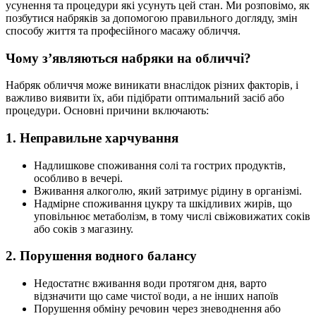
усунення та процедури які усунуть цей стан. Ми розповімо, як
позбутися набряків за допомогою правильного догляду, змін
способу життя та професійного масажу обличчя.
Чому з’являються набряки на обличчі?
Набряк обличчя може виникати внаслідок різних факторів, і
важливо виявити їх, аби підібрати оптимальний засіб або
процедури. Основні причини включають:
1. Неправильне харчування
Надлишкове споживання солі та гострих продуктів,
особливо в вечері.
Вживання алкоголю, який затримує рідину в організмі.
Надмірне споживання цукру та шкідливих жирів, що
уповільнює метаболізм, в тому числі свіжовижатих соків
або соків з магазину.
2. Порушення водного балансу
Недостатнє вживання води протягом дня, варто
відзначити що саме чистої води, а не інших напоїв
Порушення обміну речовин через зневоднення або