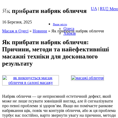
UA
|
RU
Мен
Як прибрати набряк обличчя
16 Березня, 2025
Ваше місто
Одеса
Масаж в Одесі
»
Новини
»
Як прибрати набряк обличчя
Харків
Як прибрати набряк обличчя:
Причини, методи та найефективніші
масажні техніки для досконалого
результату
Набряк обличчя — це неприємний естетичний дефект, який
може не лише псувати зовнішній вигляд, але й сигналізувати
про певні проблеми зі здоров’ям. Якщо ви помічаєте ранкове
набрякання щік, повік чи контурів обличчя, або ж ця проблема
турбує вас постійно, варто звернути увагу на причини, методи