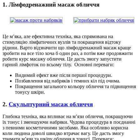
1. Лімфодренажний масаж обличчя
Це м’яка, але ефективна техніка, яка спрямована на
стимуляцію лімфатичних вузлів та покращення відтоку
рідини. Варто відзначити що лімфодренажний масаж краще
зробити на все тіло хоча б один раз, а потім вже продовжити
робити курс масажу обличчя. Це дасть змогу запустити
гарний лімфоток по всьому тілу. Основні переваги:
Видимий ефект вже після першої процедури.
Позбавлення від набряків і темних кіл під очима.
Покращення загального кольору обличчя та підвищення
тонусу шкіри.
2.
Скульптурний масаж обличчя
Глибока техніка, яка впливає на м’язи обличчя, покращуючи
їх тонус і зменшуючи набряки. Чудова процедура в поєднанні
з певними косметичними засобами. Яка особливо корисна
коли людина доволі швидко втрачає вагу. Це дасть змогу
тримати м’язи та шкіру обличчя в тонусі. Переваги: