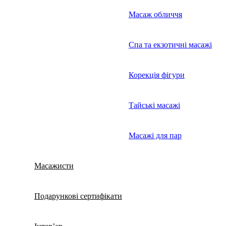
Масаж обличчя
Спа та екзотичні масажі
Корекція фігури
Тайські масажі
Масажі для пар
Масажисти
Подарункові сертифікати