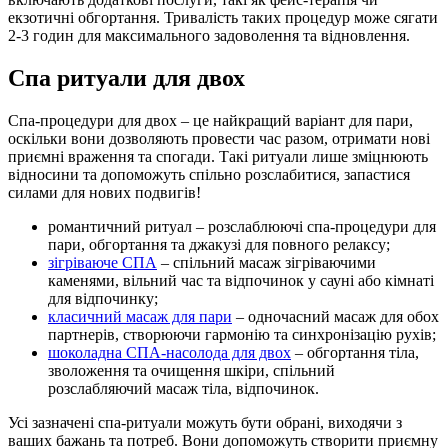
екзотичні обгортання. Тривалість таких процедур може сягати
2-3 годин для максимального задоволення та відновлення.
Спа ритуали для двох
Спа-процедури для двох – це найкращий варіант для пари,
оскільки вони дозволяють провести час разом, отримати нові
приємні враження та спогади. Такі ритуали лише зміцнюють
відносини та допоможуть спільно розслабитися, запастися
силами для нових подвигів!
романтичний ритуал – розслаблюючі спа-процедури для
пари, обгортання та джакузі для повного релаксу;
зігріваюче СПА
– спільний масаж зігріваючими
каменями, вільний час та відпочинок у сауні або кімнаті
для відпочинку;
класичний масаж для пари
– одночасний масаж для обох
партнерів, створюючи гармонію та синхронізацію рухів;
шоколадна СПА-насолода для двох
– обгортання тіла,
зволоження та очищення шкіри, спільний
розслабляючий масаж тіла, відпочинок.
Усі зазначені спа-ритуали можуть бути обрані, виходячи з
ваших бажань та потреб. Вони допоможуть створити приємну