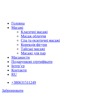
Головна
Масажі
Класичні масажі
Масаж обличчя
Спа та екзотичні масажі
Корекція фігури
Тайські масажі
Масажі для пар
Масажисти
Подарункові сертифікати
Інтер’єр
Контакти
RU
+380631511249
Забронювати