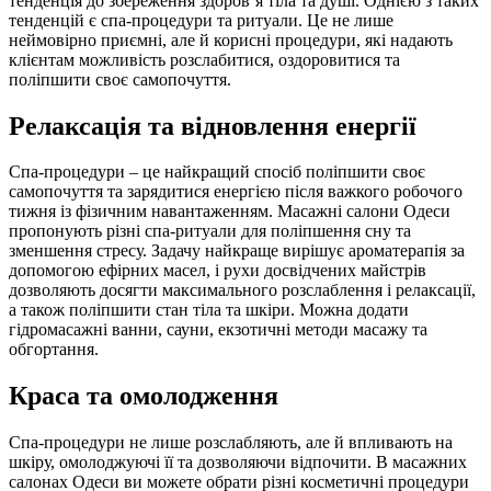
тенденція до збереження здоров’я тіла та душі. Однією з таких
тенденцій є спа-процедури та ритуали. Це не лише
неймовірно приємні, але й корисні процедури, які надають
клієнтам можливість розслабитися, оздоровитися та
поліпшити своє самопочуття.
Релаксація та відновлення енергії
Спа-процедури – це найкращий спосіб поліпшити своє
самопочуття та зарядитися енергією після важкого робочого
тижня із фізичним навантаженням. Масажні салони Одеси
пропонують різні спа-ритуали для поліпшення сну та
зменшення стресу. Задачу найкраще вирішує ароматерапія за
допомогою ефірних масел, і рухи досвідчених майстрів
дозволяють досягти максимального розслаблення і релаксації,
а також поліпшити стан тіла та шкіри. Можна додати
гідромасажні ванни, сауни, екзотичні методи масажу та
обгортання.
Краса та омолодження
Спа-процедури не лише розслабляють, але й впливають на
шкіру, омолоджуючі її та дозволяючи відпочити. В масажних
салонах Одеси ви можете обрати різні косметичні процедури