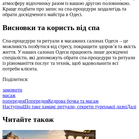
атмосферу відпочинку разом із вашою другою половинкою.
Краще подбати про запис на спа-процедури заздалегідь та
обрати досвідченого майстра в Одесі.
Висновки та користь від спа
Спа-процедури та ритуали в масажних салонах Одеси – це
можливість позбутися від стресу, покращити здоров’я та якість
життя. У наших салонах Одеси працюють лише досвідчені
спеціалісти, які допоможуть обрати спа-процедури та ритуали
із різноманіття послуг та технік, щоб задовольнити всі
потреби клієнта.
Поділитися:
замовити
масаж
попередня
Попередня
Кедрова бочка та масаж
Наступна
Що таке хамам: ритуали, секрети турецької лазні
Далі
Читайте також