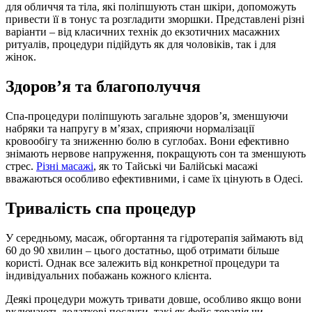
для обличчя та тіла, які поліпшують стан шкіри, допоможуть
привести її в тонус та розгладити зморшки. Представлені різні
варіанти – від класичних технік до екзотичних масажних
ритуалів, процедури підійдуть як для чоловіків, так і для
жінок.
Здоров’я та благополуччя
Спа-процедури поліпшують загальне здоров’я, зменшуючи
набряки та напругу в м’язах, сприяючи нормалізації
кровообігу та зниженню болю в суглобах. Вони ефективно
знімають нервове напруження, покращують сон та зменшують
стрес.
Різні масажі
, як то Тайські чи Балійські масажі
вважаються особливо ефективними, і саме їх цінують в Одесі.
Тривалість спа процедур
У середньому, масаж, обгортання та гідротерапія займають від
60 до 90 хвилин – цього достатньо, щоб отримати більше
користі. Однак все залежить від конкретної процедури та
індивідуальних побажань кожного клієнта.
Деякі процедури можуть тривати довше, особливо якщо вони
включають додаткові послуги, такі як фейс-терапія чи