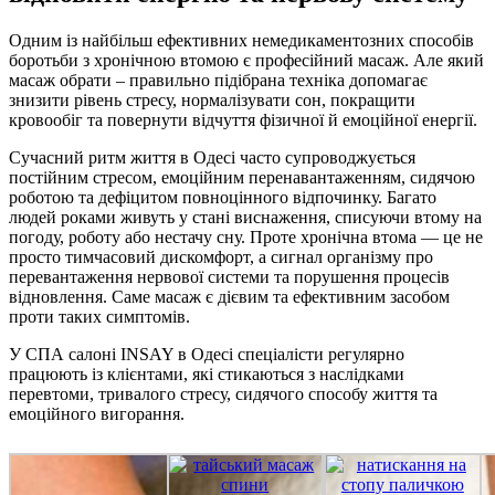
Одним із найбільш ефективних немедикаментозних способів
боротьби з хронічною втомою є професійний масаж. Але який
масаж обрати – правильно підібрана техніка допомагає
знизити рівень стресу, нормалізувати сон, покращити
кровообіг та повернути відчуття фізичної й емоційної енергії.
Сучасний ритм життя в Одесі часто супроводжується
постійним стресом, емоційним перенавантаженням, сидячою
роботою та дефіцитом повноцінного відпочинку. Багато
людей роками живуть у стані виснаження, списуючи втому на
погоду, роботу або нестачу сну. Проте хронічна втома — це не
просто тимчасовий дискомфорт, а сигнал організму про
перевантаження нервової системи та порушення процесів
відновлення. Саме масаж є дієвим та ефективним засобом
проти таких симптомів.
У СПА салоні INSAY в Одесі спеціалісти регулярно
працюють із клієнтами, які стикаються з наслідками
перевтоми, тривалого стресу, сидячого способу життя та
емоційного вигорання.