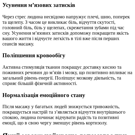
Усунення м’язових затисків
Через стрес людина несвідомо напружує плечі, шию, поперек
та щелепу. З часом це викликає біль, відчуття скутості,
головний біль, біль у щелепах, скрежетання зубами під час
сну. Усунення м’язових затисків допоможу покращити якість
вашого життя і відчуєте легкість в тілі вже після перших
сеансів масажу.
Поліпшення кровообігу
Активна стимуляція тканин покращує доставку кисню та
поживних речовин до м’язів і мозку, що позитивно впливає на
загальний рівень енергії. Поліпшує мозкову діяльність, та
сприяє більшій фізичній активності.
Нормалізація емоційного стану
Після масажу у багатьох людей знижується тривожність,
покращується настрій та з’являється відчуття внутрішнього
спокою, людина починає відчувати радість та позитивні
емоції, що в свою чергу зменшує рівень кортизолу.