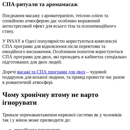
СПА-ритуали та аромамасаж
Поєднання масажу з ароматерапією, теплою олією та
спокійною атмосферою дає особливо виражений
антистресовий ефект для всього тіла та психоемоційного
стану.
У INSAY в Одесі популярністю користуються комплексні
СПА програми для відновлення після перевтоми та
емоційного виснаження. Особливим попитом користуються
СПА програми для двох, які проходять в кабінетах спеціально
підготованих для двох людей.
Доречі
масажі та СПА програми для двох
– чудовий
подарунок для коханої людини, та привід провести час разом
в романтичній атмосфері.
Чому хронічну втому не варто
ігнорувати
Тривале перенавантаження нервової системи як у чоловіків
так і у жінок може призводити до:
емоційного вигорання;