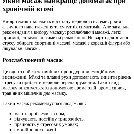
Який масаж найкраще допомагає при
хронічній втомі
Вибір техніки залежить від стану нервової системи, рівня
фізичного навантаження та супутніх симптомів. Але загальна
рекомендація з вибору масажу: росзлабляючі масажі, легкі,
приємні, спрямовані саме на релаксацію. Не варто для зняття
стресу обирати спортивні масажі, масажі з корекції фігури або
лікувальні масажі.
Розслаблюючий масаж
Це одна з найефективніших процедур при емоційному
виснаженні. М’які та плавні рухи допомагають знизити рівень
стресу та прибрати нервове перенапруження. Такий вид
масажу виконується за допомогою арома олій, арома свічок,
трав’яних мішечків для масажу.
Такий масаж рекомендується людям, які:
мають проблеми зі сном;
відчувають постійну тривожність;
працюють у стресових умовах;
емоційно виснажені.