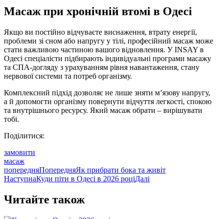
Масаж при хронічній втомі в Одесі
Якщо ви постійно відчуваєте виснаження, втрату енергії,
проблеми зі сном або напругу у тілі, професійний масаж може
стати важливою частиною вашого відновлення. У INSAY в
Одесі спеціалісти підбирають індивідуальні програми масажу
та СПА-догляду з урахуванням рівня навантаження, стану
нервової системи та потреб організму.
Комплексний підхід дозволяє не лише зняти м’язову напругу,
а й допомогти організму повернути відчуття легкості, спокою
та внутрішнього ресурсу. Який масаж обрати – вирішувати
тобі.
Поділитися:
замовити
масаж
попередня
Попередня
Як прибрати бока та живіт
Наступна
Куди піти в Одесі в 2026 році
Далі
Читайте також