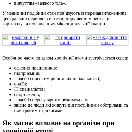
відчуттям «важкого тіла».
У медицині подібний стан пов’язують із перенавантаженням
центральної нервової системи, порушенням регуляції
кортизолу та погіршенням мікроциркуляції тканин.
Особливо часто синдром хронічної втоми зустрічається серед:
офісних працівників;
підприємців;
людей із високим рівнем відповідальності;
водіїв;
IT-спеціалістів;
спортсменів;
людей із нерегулярним режимом сну;
звісно це люди які живуть під постійними обстрілами та
повітряними тривогами
Як масаж впливає на організм при
хронічній втомі