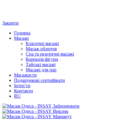
Закрити
Головна
Масажі
Класичні масажі
Масаж обличчя
Спа та екзотичні масажі
Корекція фігури
Тайські масажі
Масажі для пар
Масажисти
Подарункові сертифікати
Інтер’єр
Контакти
RU
Забронювати
Виклик
Маршрут