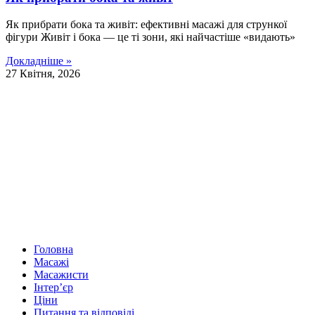
Як прибрати бока та живіт: ефективні масажі для стрункої
фігури Живіт і бока — це ті зони, які найчастіше «видають»
Докладніше »
27 Квітня, 2026
Головна
Масажі
Масажисти
Інтер’єр
Ціни
Питання та відповіді