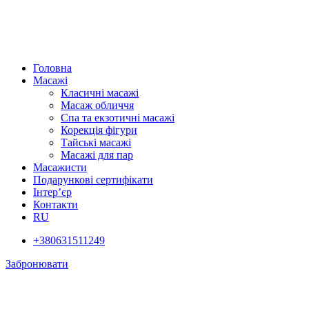
Головна
Масажі
Класичні масажі
Масаж обличчя
Спа та екзотичні масажі
Корекція фігури
Тайські масажі
Масажі для пар
Масажисти
Подарункові сертифікати
Інтер’єр
Контакти
RU
+380631511249
Забронювати