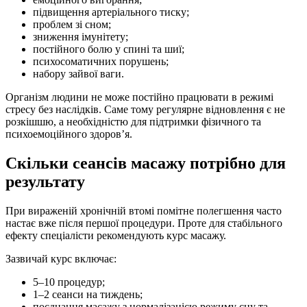
підвищення артеріального тиску;
проблем зі сном;
зниження імунітету;
постійного болю у спині та шиї;
психосоматичних порушень;
набору зайвої ваги.
Організм людини не може постійно працювати в режимі
стресу без наслідків. Саме тому регулярне відновлення є не
розкішшю, а необхідністю для підтримки фізичного та
психоемоційного здоров’я.
Скільки сеансів масажу потрібно для
результату
При вираженій хронічній втомі помітне полегшення часто
настає вже після першої процедури. Проте для стабільного
ефекту спеціалісти рекомендують курс масажу.
Зазвичай курс включає:
5–10 процедур;
1–2 сеанси на тиждень;
поєднання масажу з нормалізацією режиму сну та