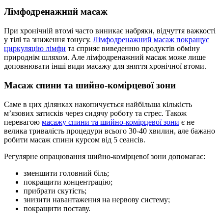
Лімфодренажний масаж
При хронічній втомі часто виникає набряки, відчуття важкості
у тілі та зниження тонусу.
Лімфодренажний масаж покращує
циркуляцію лімфи
та сприяє виведенню продуктів обміну
природнім шляхом. Але лімфодренажний масаж може лише
доповнювати інші види масажу для зняття хронічної втоми.
Масаж спини та шийно-комірцевої зони
Саме в цих ділянках накопичується найбільша кількість
м’язових затисків через сидячу роботу та стрес. Також
перевагою
масажу спини та шийно-комірцевої зони
є не
велика тривалість процедури всього 30-40 хвилин, але бажано
робити масаж спини курсом від 5 сеансів.
Регулярне опрацювання шийно-комірцевої зони допомагає:
зменшити головний біль;
покращити концентрацію;
прибрати скутість;
знизити навантаження на нервову систему;
покращити поставу.