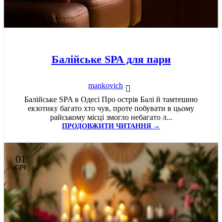
Балійське SPA для пари
mankovich
Балійське SPA в Одесі Про острів Балі й тамтешню
екзотику багато хто чув, проте побувати в цьому
райському місці змогло небагато л...
ПРОДОВЖИТИ ЧИТАННЯ →
01
СІЧ