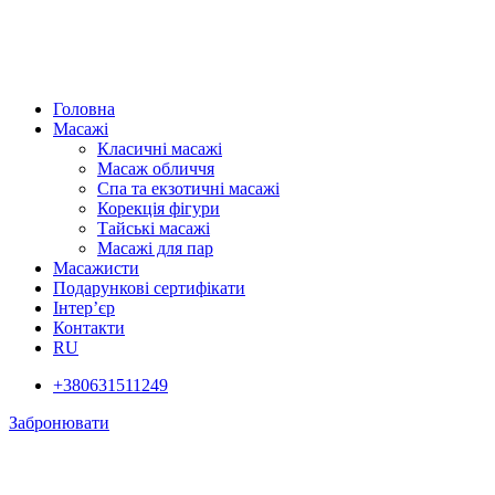
Головна
Масажі
Класичні масажі
Масаж обличчя
Спа та екзотичні масажі
Корекція фігури
Тайські масажі
Масажі для пар
Масажисти
Подарункові сертифікати
Інтер’єр
Контакти
RU
+380631511249
Забронювати