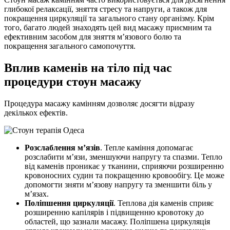
глибокої релаксації, зняття стресу та напруги, а також для
покращення циркуляції та загального стану організму. Крім
того, багато людей знаходять цей вид масажу приємним та
ефективним засобом для зняття м’язового болю та
покращення загального самопочуття.
Вплив каменів на тіло під час
процедури стоун масажу
Процедура масажу камінням дозволяє досягти відразу
декількох ефектів.
Розслаблення м’язів
. Тепле каміння допомагає
розслабити м’язи, зменшуючи напругу та спазми. Тепло
від каменів проникає у тканини, сприяючи розширенню
кровоносних судин та покращенню кровообігу. Це може
допомогти зняти м’язову напругу та зменшити біль у
м’язах.
Поліпшення циркуляції
. Теплова дія каменів сприяє
розширенню капілярів і підвищенню кровотоку до
областей, що зазнали масажу. Поліпшена циркуляція