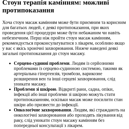
Стоун терапія камінням: можливі
протипоказання
Хоча стоун масаж камінням може бути приємним та корисним
для багатьох людей, є деякі протипоказання, при яких
проведення цієї процедури може бути небажаним чи навіть
небезпечним. Перш ніж пройти стоун масаж камінням,
рекомендується проконсультуватися з лікарем, особливо якщо
у вас є якісь хронічні захворювання. Нижче наведені деякі
загальні протипоказання до стоун масажу.
Серцево-судинні проблеми
. Людям із серйозними
проблемами із серцево-судинною системою, такими як
артеріальна гіпертензія, тромбози, варикозне
розширення вен та інші серцеві захворювання, слід
уникати масажу.
Проблеми зі шкірою
. Відкриті рани, садна, опіки,
інфекції або інші проблеми зі шкірою можуть стати
протипоказанням, оскільки масаж може посилити стан
шкіри або призвести до інфекції.
Онкологічне захворювання
. Людям, які страждають на
онкологічні захворювання або проходять лікування від
раку, слід уникати стоун масажу камінням без
попередньої консультації з лікарем.