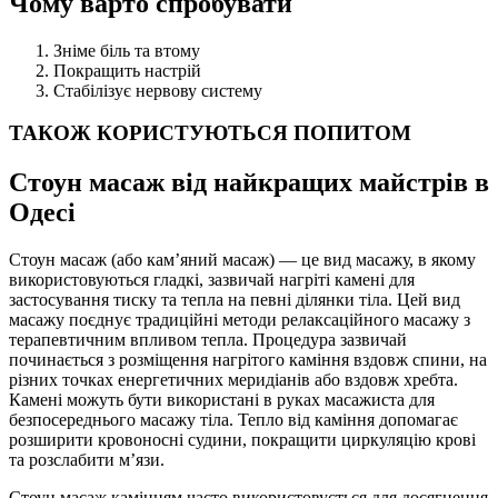
Чому варто спробувати
Зніме біль та втому
Покращить настрій
Стабілізує нервову систему
ТАКОЖ КОРИСТУЮТЬСЯ ПОПИТОМ
Стоун масаж від найкращих майстрів в
Одесі
Стоун масаж (або кам’яний масаж) — це вид масажу, в якому
використовуються гладкі, зазвичай нагріті камені для
застосування тиску та тепла на певні ділянки тіла. Цей вид
масажу поєднує традиційні методи релаксаційного масажу з
терапевтичним впливом тепла. Процедура зазвичай
починається з розміщення нагрітого каміння вздовж спини, на
різних точках енергетичних меридіанів або вздовж хребта.
Камені можуть бути використані в руках масажиста для
безпосереднього масажу тіла. Тепло від каміння допомагає
розширити кровоносні судини, покращити циркуляцію крові
та розслабити м’язи.
Стоун масаж камінням часто використовується для досягнення