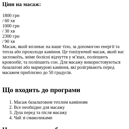
Ціни на масаж:
1800 грн
/ 60 хв
1000 грн
/ 30 хв
2300 грн
/ 90 хв
Масаж, який впливає на ваше тіло, за допомогою енергії та
тепла або прохолоди каміння. Це тонізуючий масаж, який вас
заспокоїть, зніме болісні відчуття у м’язах, поліпшить
кровообіг, та поліпшить сон. Для масажу використовуються
базальтові або мармурові каміння, які розігрівають перед
масажем приблизно до 50 градусів.
Що входить до програми
Масаж базальтовим теплим камінням
Все необхідне для масажу
Душ перед та після масажу
Чай зі смаколиками