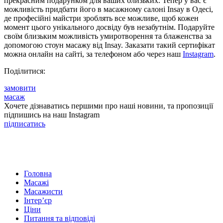
прекрасним подарунком для ваших близьких. Тепер у вас є
можливість придбати його в масажному салоні Insay в Одесі,
де професійні майстри зроблять все можливе, щоб кожен
момент цього унікального досвіду був незабутнім. Подаруйте
своїм близьким можливість умиротворення та блаженства за
допомогою стоун масажу від Insay. Заказати такий сертифікат
можна онлайн на сайті, за телефоном або через наш
Instagram
.
Поділитися:
замовити
масаж
Хочете дізнаватись першими про наші новини, та пропозиції
підпишись на наш Instagram
підписатись
Головна
Масажі
Масажисти
Інтер’єр
Ціни
Питання та відповіді