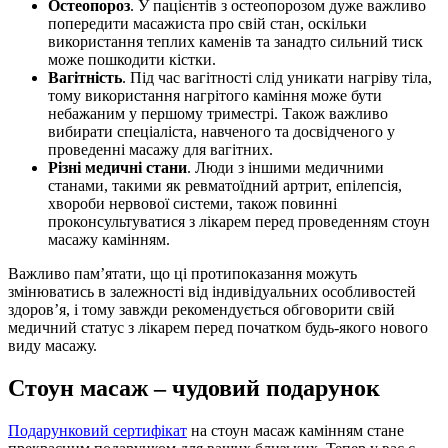
Остеопороз
. У пацієнтів з остеопорозом дуже важливо
попередити масажиста про свій стан, оскільки
використання теплих каменів та занадто сильний тиск
може пошкодити кістки.
Вагітність
. Під час вагітності слід уникати нагріву тіла,
тому використання нагрітого каміння може бути
небажаним у першому триместрі. Також важливо
вибирати спеціаліста, навченого та досвідченого у
проведенні масажу для вагітних.
Різні медичні стани
. Люди з іншими медичними
станами, такими як ревматоїдний артрит, епілепсія,
хвороби нервової системи, також повинні
проконсультуватися з лікарем перед проведенням стоун
масажу камінням.
Важливо пам’ятати, що ці протипоказання можуть
змінюватись в залежності від індивідуальних особливостей
здоров’я, і тому завжди рекомендується обговорити свій
медичний статус з лікарем перед початком будь-якого нового
виду масажу.
Стоун масаж – чудовий подарунок
Подарунковий сертифікат
на стоун масаж камінням стане