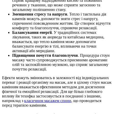
сприяє кращому надходженню кисню та поживних
речовин у тканини, що може сприяти загоєнню та
загальному поліпшенню стану.
Зменшення стресу та напруги
. Тепло і тактильна дія
каменів можуть допомогти зняти стрес і напругу,
спричинені повсякденним життям. Це створює відчуття
комфорту та благополуччя, сприяючи релаксації.
Балансування енергії
. У традиційних системах
лікування, таких як аюрведа та китайська медицина,
вважається, що тепло каміння може допомагати
балансувати енергію в тілі, впливаючи на точки
активації або меридіани.
Підвищення почуття благополуччя
. Процедура стоун
масажу часто супроводжується приємними ароматами
олій та заспокійливою музикою, що сприяє загальному
почуттю релаксації.
Ефекти можуть змінюватись в залежності від індивідуальних
переваг і реакції організму на масаж, але в цілому стоун масаж
камінням вважається ефективним методом для досягнення
фізичної та емоційної релаксації. Для ще більш глибокого
впливу йя технфка застосовується в поєднанні з іншими,
наприклад з
класичним масажем спини
, що проводиться
перед терапією камінням.