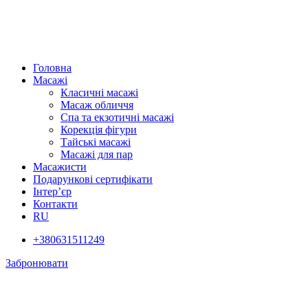
Головна
Масажі
Класичні масажі
Масаж обличчя
Спа та екзотичні масажі
Корекція фігури
Тайські масажі
Масажі для пар
Масажисти
Подарункові сертифікати
Інтер’єр
Контакти
RU
+380631511249
Забронювати