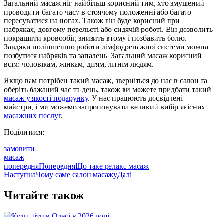
Загальний масаж ніг найбільш корисний тим, хто змушений
проводити багато часу в стоячому положенні або багато
пересуватися на ногах. Також він буде корисний при
набряках, довгому перельоті або сидячій роботі. Він дозволить
покращити кровообіг, знизить втому і позбавить болю.
Завдяки поліпшенню роботи лімфодренажної системи можна
позбутися набряків та запалень. Загальний масаж корисний
всім: чоловікам, жінкам, дітям, літнім людям.
Якщо вам потрібен такий масаж, зверніться до нас в салон та
оберіть бажаний час та день, також ви можете придбати такий
масаж у якості подарунку
. У нас працюють досвідчені
майстри, і ми можемо запропонувати великий вибір якісних
масажних послуг
.
Поділитися:
замовити
масаж
попередня
Попередня
Що таке релакс масаж
Наступна
Чому саме салон масажу
Далі
Читайте також