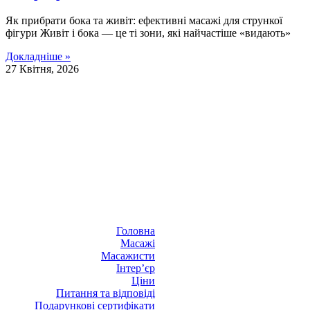
Як прибрати бока та живіт: ефективні масажі для стрункої
фігури Живіт і бока — це ті зони, які найчастіше «видають»
Докладніше »
27 Квітня, 2026
Головна
Масажі
Масажисти
Інтер’єр
Ціни
Питання та відповіді
Подарункові сертифікати