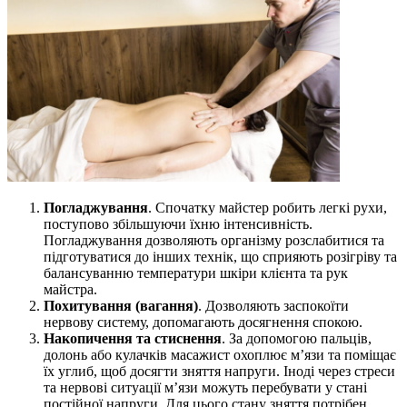
Погладжування
. Спочатку майстер робить легкі рухи,
поступово збільшуючи їхню інтенсивність.
Погладжування дозволяють організму розслабитися та
підготуватися до інших технік, що сприяють розігріву та
балансуванню температури шкіри клієнта та рук
майстра.
Похитування (вагання)
. Дозволяють заспокоїти
нервову систему, допомагають досягнення спокою.
Накопичення та стиснення
. За допомогою пальців,
долонь або кулачків масажист охоплює м’язи та поміщає
їх углиб, щоб досягти зняття напруги. Іноді через стреси
та нервові ситуації м’язи можуть перебувати у стані
постійної напруги. Для цього стану зняття потрібен