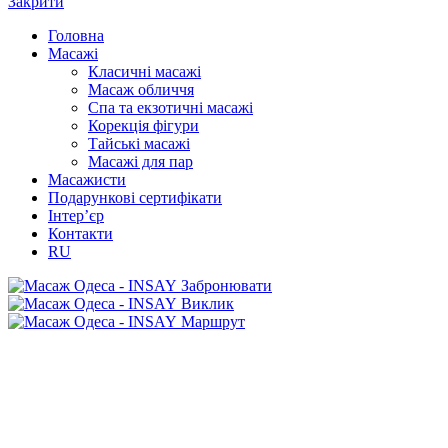
Закрити
Головна
Масажі
Класичні масажі
Масаж обличчя
Спа та екзотичні масажі
Корекція фігури
Тайські масажі
Масажі для пар
Масажисти
Подарункові сертифікати
Інтер’єр
Контакти
RU
Забронювати
Виклик
Маршрут