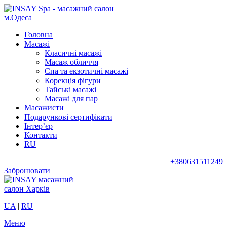
Головна
Масажі
Класичні масажі
Масаж обличчя
Спа та екзотичні масажі
Корекція фігури
Тайські масажі
Масажі для пар
Масажисти
Подарункові сертифікати
Інтер’єр
Контакти
RU
+380631511249
Забронювати
UA
|
RU
Меню