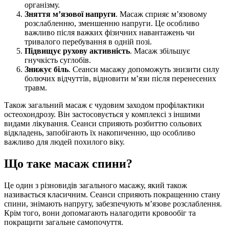
організму.
Зняття м’язової напруги
. Масаж сприяє м’язовому
розслабленню, зменшенню напруги. Це особливо
важливо після важких фізичних навантажень чи
тривалого перебування в одній позі.
Підвищує рухову активність
. Масаж збільшує
гнучкість суглобів.
Знижує біль
. Сеанси масажу допоможуть знизити силу
болючих відчуттів, відновити м’язи після перенесених
травм.
Також загальний масаж є чудовим заходом профілактики
остеохондрозу. Він застосовується у комплексі з іншими
видами лікування. Сеанси сприяють розбиттю сольових
відкладень, запобігають їх накопиченню, що особливо
важливо для людей похилого віку.
Що таке масаж спини?
Це один з різновидів загального масажу, який також
називається класичним. Сеанси сприяють покращенню стану
спини, знімають напругу, забезпечують м’язове розслаблення.
Крім того, вони допомагають налагодити кровообіг та
покращити загальне самопочуття.