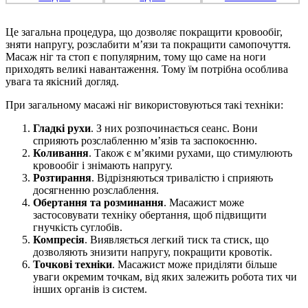
Це загальна процедура, що дозволяє покращити кровообіг,
зняти напругу, розслабити м’язи та покращити самопочуття.
Масаж ніг та стоп є популярним, тому що саме на ноги
приходять великі навантаження. Тому їм потрібна особлива
увага та якісний догляд.
При загальному масажі ніг використовуються такі техніки:
Гладкі рухи
. З них розпочинається сеанс. Вони
сприяють розслабленню м’язів та заспокоєнню.
Коливання
. Також є м’якими рухами, що стимулюють
кровообіг і знімають напругу.
Розтирання
. Відрізняються тривалістю і сприяють
досягненню розслаблення.
Обертання та розминання
. Масажист може
застосовувати техніку обертання, щоб підвищити
гнучкість суглобів.
Компресія
. Виявляється легкий тиск та стиск, що
дозволяють знизити напругу, покращити кровотік.
Точкові техніки
. Масажист може приділяти більше
уваги окремим точкам, від яких залежить робота тих чи
інших органів із систем.