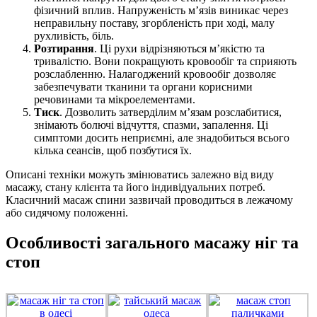
фізичний вплив. Напруженість м’язів виникає через
неправильну поставу, згорбленість при ході, малу
рухливість, біль.
Розтирання
. Ці рухи відрізняються м’якістю та
тривалістю. Вони покращують кровообіг та сприяють
розслабленню. Налагоджений кровообіг дозволяє
забезпечувати тканини та органи корисними
речовинами та мікроелементами.
Тиск
. Дозволить затверділим м’язам розслабитися,
знімають болючі відчуття, спазми, запалення. Ці
симптоми досить неприємні, але знадобиться всього
кілька сеансів, щоб позбутися їх.
Описані техніки можуть змінюватись залежно від виду
масажу, стану клієнта та його індивідуальних потреб.
Класичний масаж спини зазвичай проводиться в лежачому
або сидячому положенні.
Особливості загального масажу ніг та
стоп