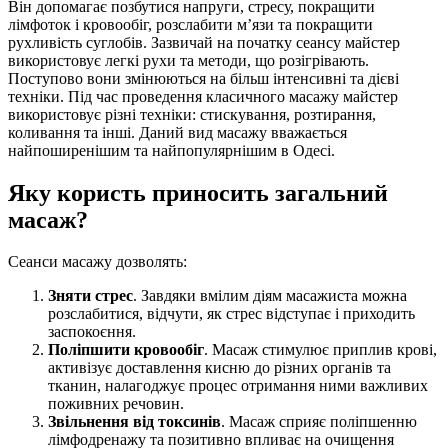
Він допомагає позбутися напруги, стресу, покращити
лімфоток і кровообіг, розслабити м’язи та покращити
рухливість суглобів. Зазвичай на початку сеансу майстер
використовує легкі рухи та методи, що розігрівають.
Поступово вони змінюються на більш інтенсивні та дієві
техніки. Під час проведення класичного масажу майстер
використовує різні техніки: стискування, розтирання,
коливання та інші. Даний вид масажу вважається
найпоширенішим та найпопулярнішим в Одесі.
Яку користь приносить загальний
масаж?
Сеанси масажу дозволять:
Зняти стрес
. Завдяки вмілим діям масажиста можна
розслабитися, відчути, як стрес відступає і приходить
заспокоєння.
Поліпшити кровообіг
. Масаж стимулює приплив крові,
активізує доставлення кисню до різних органів та
тканин, налагоджує процес отримання ними важливих
поживних речовин.
Звільнення від токсинів
. Масаж сприяє поліпшенню
лімфодренажу та позитивно впливає на очищення