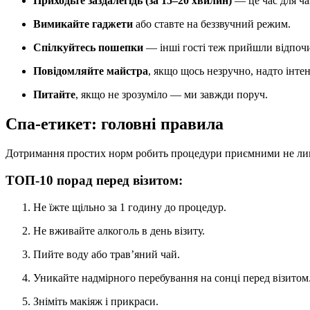
Приходьте заздалегідь (за 15–20 хвилин)
— це час для ча
Вимикайте гаджети
або ставте на беззвучний режим.
Спілкуйтесь пошепки
— інші гості теж прийшли відпоч
Повідомляйте майстра
, якщо щось незручно, надто інте
Питайте
, якщо не зрозуміло — ми завжди поруч.
Спа-етикет: головні правила
Дотримання простих норм робить процедури приємними не лише
ТОП-10 порад перед візитом:
Не їжте щільно за 1 годину до процедур.
Не вживайте алкоголь в день візиту.
Пийте воду або трав’яний чай.
Уникайте надмірного перебування на сонці перед візитом
Зніміть макіяж і прикраси.