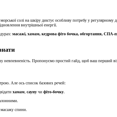
морської солі на шкіру диктує особливу потребу у регулярному д
ідновлення внутрішньої енергії.
едурах:
масажі, хамам, кедрова фіто бочка, обгортання, СПА-п
знати
вну невпевненість. Пропонуємо простий гайд, щоб ваш перший 
строю. Але ось список базових речей:
двідати
хамам
,
сауну
чи
фіто-бочку
.
салонними.
 масажу спини.