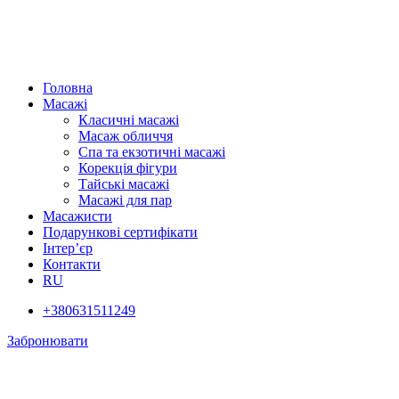
Головна
Масажі
Класичні масажі
Масаж обличчя
Спа та екзотичні масажі
Корекція фігури
Тайські масажі
Масажі для пар
Масажисти
Подарункові сертифікати
Інтер’єр
Контакти
RU
+380631511249
Забронювати