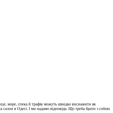
нце, море, спека й трафік можуть швидко виснажити як
па салон в Одесі. І ми надамо відповідь: Що треба брати з собою