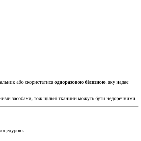
пальник або скористатися
одноразовою білизною
, яку надає
льними засобами, тож щільні тканини можуть бути недоречними.
процедурою: