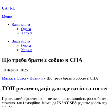
UA
|
RU
Меню
Ваше місто
Одеса
Харків
Ваше місто
Одеса
Харків
Що треба брати з собою в СПА
18 Червня, 2025
Масаж в Одесі
»
Новини
»
Що треба брати з собою в СПА
ТОП рекомендації для одеситів та госте
Правильний відпочинок — це не лише можливість розслабитися,
фізично, так і емоційно. Команда
INSAY SPA
радить: робіть па