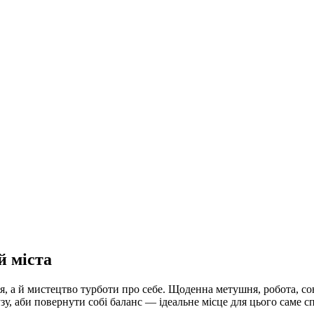
й міста
 а й мистецтво турботи про себе. Щоденна метушня, робота, со
узу, аби повернути собі баланс — ідеальне місце для цього саме с