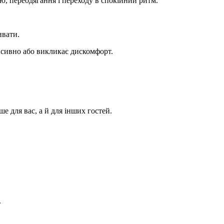
ю, переодягання і переходу в спокійний ритм.
ивати.
нсивно або викликає дискомфорт.
 для вас, а й для інших гостей.
.