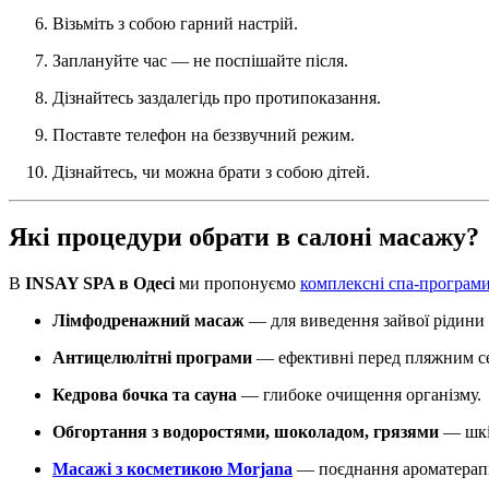
Візьміть з собою гарний настрій.
Заплануйте час — не поспішайте після.
Дізнайтесь заздалегідь про протипоказання.
Поставте телефон на беззвучний режим.
Дізнайтесь, чи можна брати з собою дітей.
Які процедури обрати в салоні масажу?
В
INSAY SPA в Одесі
ми пропонуємо
комплексні спа-програм
Лімфодренажний масаж
— для виведення зайвої рідини 
Антицелюлітні програми
— ефективні перед пляжним с
Кедрова бочка та сауна
— глибоке очищення організму.
Обгортання з водоростями, шоколадом, грязями
— шкі
Масажі з косметикою Morjana
— поєднання ароматерапії