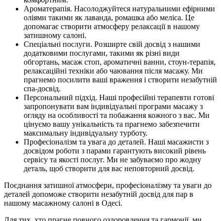
Ароматерапія. Насолоджуйтеся натуральними ефірними
оліями такими як лаванда, ромашка або меліса. Це
допомагає створити атмосферу релаксації в нашому
затишному салоні.
Спеціальні послуги. Розширте свій досвід з нашими
додатковими послугами, такими як різні види
обгортань, масаж стоп, ароматичні ванни, стоун-терапія,
релаксаційні техніки або чаювання після масажу. Ми
прагнемо посилити ваші враження і створити незабутній
спа-досвід.
Персональний підхід. Наші професійні терапевти готові
запропонувати вам індивідуальні програми масажу з
огляду на особливості та побажання кожного з вас. Ми
цінуємо вашу унікальність та прагнемо забезпечити
максимальну індивідуальну турботу.
Професіоналізм та увага до деталей. Наші масажисти з
досвідом роботи з парами гарантують високий рівень
сервісу та якості послуг. Ми не забуваємо про жодну
деталь, щоб створити для вас неповторний досвід.
Поєднання затишної атмосфери, професіоналізму та уваги до
деталей допоможе створити незабутній досвід для пар в
нашому масажному салоні в Одесі.
Для тих, хто прагне повного оздоровлення та гармонії, ми