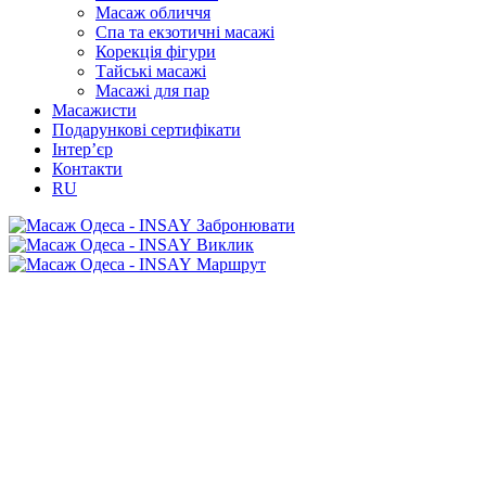
Масаж обличчя
Спа та екзотичні масажі
Корекція фігури
Тайські масажі
Масажі для пар
Масажисти
Подарункові сертифікати
Інтер’єр
Контакти
RU
Забронювати
Виклик
Маршрут