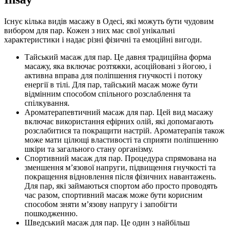
Існує кілька видів масажу в Одесі, які можуть бути чудовим
вибором для пар. Кожен з них має свої унікальні
характеристики і надає різні фізичні та емоційні вигоди.
Тайський масаж для пар. Це давня традиційна форма
масажу, яка включає розтяжки, асоційовані з йогою, і
активна вправа для поліпшення гнучкості і потоку
енергії в тілі. Для пар, тайський масаж може бути
відмінним способом спільного розслаблення та
спілкування.
Ароматерапевтичний масаж для пар. Цей вид масажу
включає використання ефірних олій, які допомагають
розслабитися та покращити настрій. Ароматерапія також
може мати цілющі властивості та сприяти поліпшенню
шкіри та загального стану організму.
Спортивний масаж для пар. Процедура спрямована на
зменшення м’язової напруги, підвищення гнучкості та
покращення відновлення після фізичних навантажень.
Для пар, які займаються спортом або просто проводять
час разом, спортивний масаж може бути корисним
способом зняти м’язову напругу і запобігти
пошкодженню.
Шведський масаж для пар. Це один з найбільш