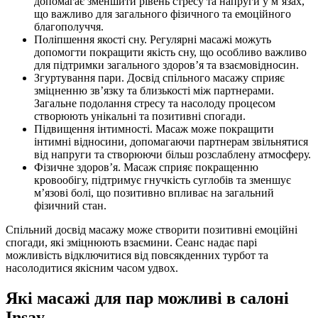
допомагає зменшити рівень стресу та напруги у м’язах,
що важливо для загального фізичного та емоційного
благополуччя.
Поліпшення якості сну. Регулярні масажі можуть
допомогти покращити якість сну, що особливо важливо
для підтримки загального здоров’я та взаємовідносин.
Згуртування пари. Досвід спільного масажу сприяє
зміцненню зв’язку та близькості між партнерами.
Загальне подолання стресу та насолоду процесом
створюють унікальні та позитивні спогади.
Підвищення інтимності. Масаж може покращити
інтимні відносини, допомагаючи партнерам звільнятися
від напруги та створюючи більш розслаблену атмосферу.
Фізичне здоров’я. Масаж сприяє покращенню
кровообігу, підтримує гнучкість суглобів та зменшує
м’язові болі, що позитивно впливає на загальний
фізичний стан.
Спільний досвід масажу може створити позитивні емоційні
спогади, які зміцнюють взаємини. Сеанс надає парі
можливість відключитися від повсякденних турбот та
насолодитися якісним часом удвох.
Які масажі для пар можливі в салоні
Insay