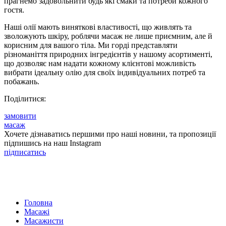
прагнемо задовольнити будь які смаки та потреби кожного
гостя.
Наші олії мають виняткові властивості, що живлять та
зволожують шкіру, роблячи масаж не лише приємним, але й
корисним для вашого тіла. Ми горді представляти
різноманіття природних інгредієнтів у нашому асортименті,
що дозволяє нам надати кожному клієнтові можливість
вибрати ідеальну олію для своїх індивідуальних потреб та
побажань.
Поділитися:
замовити
масаж
Хочете дізнаватись першими про наші новини, та пропозиції
підпишись на наш Instagram
підписатись
Головна
Масажі
Масажисти