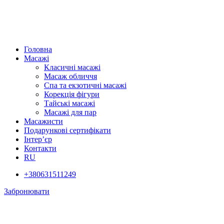
Головна
Масажі
Класичні масажі
Масаж обличчя
Спа та екзотичні масажі
Корекція фігури
Тайські масажі
Масажі для пар
Масажисти
Подарункові сертифікати
Інтер’єр
Контакти
RU
+380631511249
Забронювати