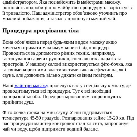
адміністратором. Яка познайомить із майстрами масажу,
розповість подробиці про майбутню процедуру та зорієнтує за
її тривалістю. Наш адміністратор обов’язково уточнить про
можливі побажання, а також запропонує смачний чай.
Процедура прогрівання тіла
Вона обов’язкова перед будь-яким видом масажу якщо
хочеться отримати максимум користі від процедур.
Проводиться за допомогою різних технік, наприклад,
застосування гарячих рушників, спеціальних апаратів та
пристроїв. У нашому салоні використовується фіто-бочка, яка
за своїми корисними властивостями така ж ефективна, як і
сауна, але дозволить вільно дихати свіжим повітрям.
Наші
майстри масажу
проведуть вас у спеціальну кімнату, де
проводитимуться всі процедури. Тут є всі необхідні
одноразові засоби. Перед розпарюванням запропонують
прийняти душ.
Фіто-бочка схожа на міні-сауну. У ній підтримується
температура 45-50 градусів. Розпарювання займе 15-20 хв. Під
час процедури майстер контролює стан клієнта, запропонує
чай чи воду, щоби підтримати водний баланс.