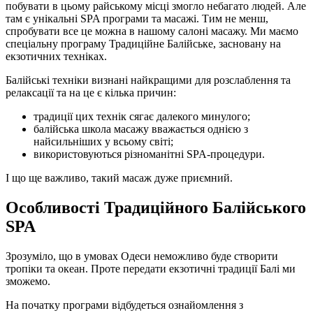
побувати в цьому райському місці змогло небагато людей. Але
там є унікальні SPA програми та масажі. Тим не менш,
спробувати все це можна в нашому салоні масажу. Ми маємо
спеціальну програму Традиційне Балійське, засновану на
екзотичних техніках.
Балійські техніки визнані найкращими для розслаблення та
релаксації та на це є кілька причин:
традиції цих технік сягає далекого минулого;
балійська школа масажу вважається однією з
найсильніших у всьому світі;
використовуються різноманітні SPA-процедури.
І що ще важливо, такий масаж дуже приємний.
Особливості Традиційного Балійського
SPA
Зрозуміло, що в умовах Одеси неможливо буде створити
тропіки та океан. Проте передати екзотичні традиції Балі ми
зможемо.
На початку програми відбудеться ознайомлення з