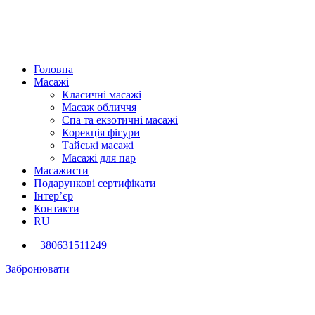
Головна
Масажі
Класичні масажі
Масаж обличчя
Спа та екзотичні масажі
Корекція фігури
Тайські масажі
Масажі для пар
Масажисти
Подарункові сертифікати
Інтер’єр
Контакти
RU
+380631511249
Забронювати