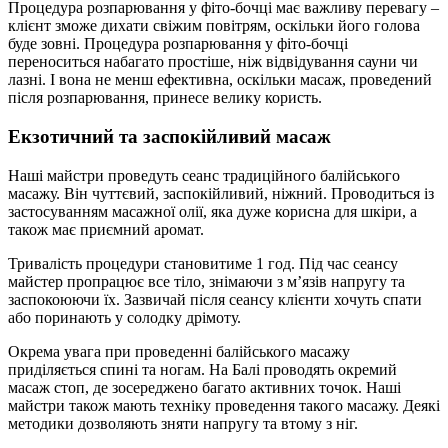
Процедура розпарювання у фіто-бочці має важливу перевагу –
клієнт зможе дихати свіжим повітрям, оскільки його голова
буде зовні. Процедура розпарювання у фіто-бочці
переноситься набагато простіше, ніж відвідування сауни чи
лазні. І вона не менш ефективна, оскільки масаж, проведений
після розпарювання, принесе велику користь.
Екзотичний та заспокійливий масаж
Наші майстри проведуть сеанс традиційного балійського
масажу. Він чуттєвий, заспокійливий, ніжний. Проводиться із
застосуванням масажної олії, яка дуже корисна для шкіри, а
також має приємний аромат.
Тривалість процедури становитиме 1 год. Під час сеансу
майстер пропрацює все тіло, знімаючи з м’язів напругу та
заспокоюючи їх. Зазвичай після сеансу клієнти хочуть спати
або поринають у солодку дрімоту.
Окрема увага при проведенні балійського масажу
приділяється спині та ногам. На Балі проводять окремий
масаж стоп, де зосереджено багато активних точок. Наші
майстри також мають техніку проведення такого масажу. Деякі
методики дозволяють зняти напругу та втому з ніг.