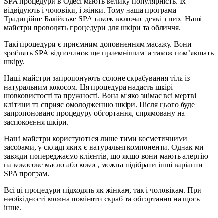
SPA процедури в Одесі мають велику популярність. Їх
відвідують і чоловіки, і жінки. Тому наша програма
Традиційне Балійське SPA також включає деякі з них. Наші
майстри проводять процедури для шкіри та обличчя.
Такі процедури є приємним доповненням масажу. Вони
зроблять SPA відпочинок ще приємнішим, а також пом’якшать
шкіру.
Наші майстри запропонують солоне скрабування тіла із
натуральним кокосом. Ця процедура надасть шкірі
шовковистості та пружності. Вона м’яко знімає всі мертві
клітини та сприяє омолодженню шкіри. Після цього буде
запропоновано процедуру обгортання, спрямовану на
заспокоєння шкіри.
Наші майстри користуються лише тими косметичними
засобами, у складі яких є натуральні компоненти. Однак ми
завжди попереджаємо клієнтів, що якщо вони мають алергію
на кокосове масло або кокос, можна підібрати інші варіанти
SPA програм.
Всі ці процедури підходять як жінкам, так і чоловікам. При
необхідності можна поміняти скраб та обгортання на щось
інше.