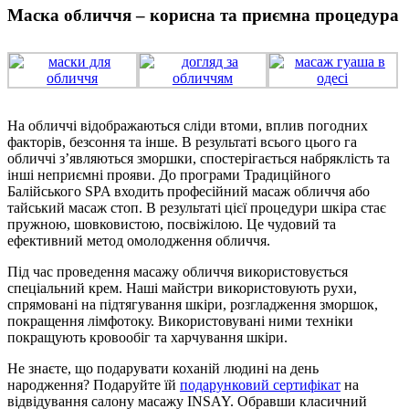
Маска обличчя – корисна та приємна процедура
На обличчі відображаються сліди втоми, вплив погодних
факторів, безсоння та інше. В результаті всього цього га
обличчі з’являються зморшки, спостерігається набряклість та
інші неприємні прояви. До програми Традиційного
Балійського SPA входить професійний масаж обличчя або
тайський масаж стоп. В результаті цієї процедури шкіра стає
пружною, шовковистою, посвіжілою. Це чудовий та
ефективний метод омолодження обличчя.
Під час проведення масажу обличчя використовується
спеціальний крем. Наші майстри використовують рухи,
спрямовані на підтягування шкіри, розгладження зморшок,
покращення лімфотоку. Використовувані ними техніки
покращують кровообіг та харчування шкіри.
Не знаєте, що подарувати коханій людині на день
народження? Подаруйте їй
подарунковий сертифікат
на
відвідування салону масажу INSAY. Обравши класичний