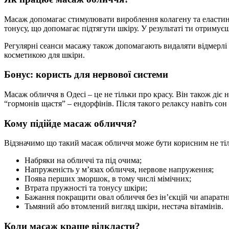
Масаж допомагає стимулювати вироблення колагену та еластину 
тонусу, що допомагає підтягути шкіру. У результаті ти отримує
Регулярні сеанси масажу також допомагають видаляти відмерлі 
косметикою для шкіри.
Бонус: користь для нервової системи
Масаж обличчя в Одесі – це не тільки про красу. Він також діє
“гормонів щастя” – ендорфінів. Після такого релаксу навіть со
Кому підійде масаж обличчя?
Відзначимо що такий масаж обличчя може бути корисним не тіль
Набряки на обличчі та під очима;
Напруженість у м’язах обличчя, нервове напруження;
Поява перших зморшок, в тому числі мімічних;
Втрата пружності та тонусу шкіри;
Бажання покращити овал обличчя без ін’єкцій чи апаратн
Тьмяний або втомлений вигляд шкіри, нестача вітамінів.
Коли масаж краще відкласти?