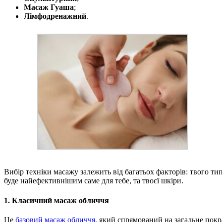
Масаж Гуаша
;
Лімфодренажний
.
Вибір техніки масажу залежить від багатьох факторів: твого тип
буде найефективнішим саме для тебе, та твоєї шкіри.
1.
Класичний масаж обличчя
Це
базовий масаж обличчя
, який спрямований на загальне покр