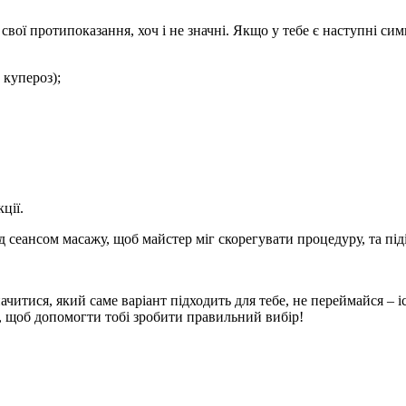
свої протипоказання, хоч і не значні. Якщо у тебе є наступні си
 купероз);
ції.
сеансом масажу, щоб майстер міг скорегувати процедуру, та піді
тися, який саме варіант підходить для тебе, не переймайся – іс
 щоб допомогти тобі зробити правильний вибір!