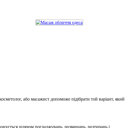
-косметолог, або масажист допоможе підібрати той варіант, який
конується шляхом погладжувань, розминань, розтирань і