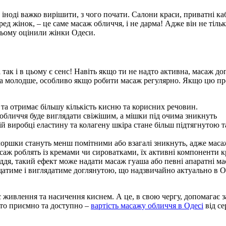
 іноді важко вирішити, з чого почати. Салони краси, приватні к
ед жінок, – це саме масаж обличчя, і не дарма! Адже він не тільк
жньому оцінили жінки Одеси.
 так і в цьому є сенс! Навіть якщо ти не надто активна, масаж д
 та молодше, особливо якщо робити масаж регулярно. Якщо цю пр
 та отримає більшу кількість кисню та корисних речовин.
обличчя буде виглядати свіжішим, а мішки під очима зникнуть
ній виробці еластину та колагену шкіра стане більш підтягнуто
моршки стануть менш помітними або взагалі зникнуть, адже маса
саж роблять із кремами чи сироватками, їх активні компоненти к
ддя, такий ефект може надати масаж гуаша або певні апаратні ма
атиме і виглядатиме доглянутою, що надзвичайно актуально в Оде
живлення та насичення киснем. А це, в свою чергу, допомагає 
сто приємно та доступно –
вартість масажу обличчя в Одесі
від се