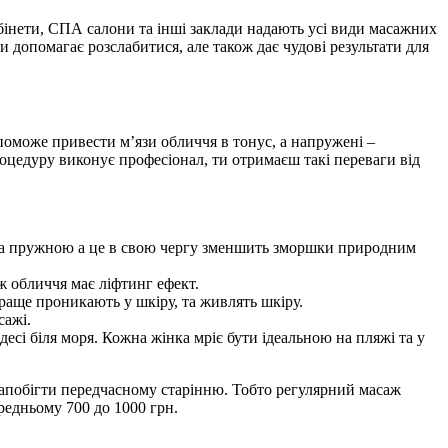
абінети, СПА салони та інші заклади надають усі види масажних
и допомагає розслабитися, але також дає чудові результати для
опоможе привести м’язи обличчя в тонус, а напружені –
оцедуру виконує професіонал, ти отримаєш такі переваги від
ю та пружною а це в свою чергу зменшить зморшки природним
ж обличчя має ліфтинг ефект.
раще проникають у шкіру, та живлять шкіру.
сажі.
сі біля моря. Кожна жінка мріє бути ідеальною на пляжі та у
запобігти передчасному старінню. Тобто регулярний масаж
редньому 700 до 1000 грн.