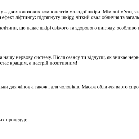
– двох ключових компонентів молодої шкіри. Мімічні м’язи, які
ш ефект ліфтингу: підтягнуту шкіру, чіткий овал обличчя та зага
клітини, що надає шкірі свіжого та здорового вигляду, особливо
 на нашу нервову систему. Після сеансу ти відчуєш, як зникає н
н стає кращим, а настрій позитивним!
ки для жінок а також і для чоловіків. Масаж обличчя варто спро
их процедур;