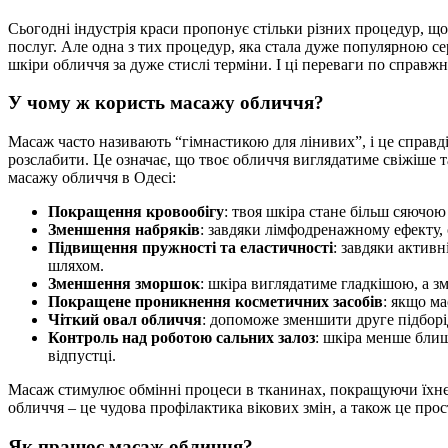
Сьогодні індустрія краси пропонує стільки різних процедур, що
послуг. Але одна з тих процедур, яка стала дуже популярною сер
шкіри обличчя за дуже стислі терміни. І ці переваги по справ
У чому ж користь масажу обличчя?
Масаж часто називають “гімнастикою для лінивих”, і це справді
розслабити. Це означає, що твоє обличчя виглядатиме свіжіше
масажу обличчя в Одесі:
Покращення кровообігу
: твоя шкіра стане більш сяючою
Зменшення набряків
: завдяки лімфодренажному ефекту, 
Підвищення пружності та еластичності
: завдяки актив
шляхом.
Зменшення зморшок
: шкіра виглядатиме гладкішою, а з
Покращене проникнення косметичних засобів
: якщо ма
Чіткий овал обличчя
: допоможе зменшити друге підборі
Контроль над роботою сальних залоз
: шкіра менше блищ
відпустці.
Масаж стимулює обмінні процеси в тканинах, покращуючи їхнє 
обличчя – це чудова профілактика вікових змін, а також це про
Як працює масаж обличчя?