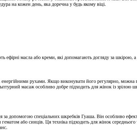
ура на кожен день, яка доречна у будь якому віці.
 ефірні масла або креми, які допомагають догляду за шкірою, а
і енергійними рухами. Якщо виконувати його регулярно, можна 
ьптурний масаж особливо добре підходить для жінок із зрілою шкі
я за допомогою спеціальних шкребків Гуаша. Він особливо ефект
ематом або синців. Ця техніка підходить для жінок середнього та
анс.