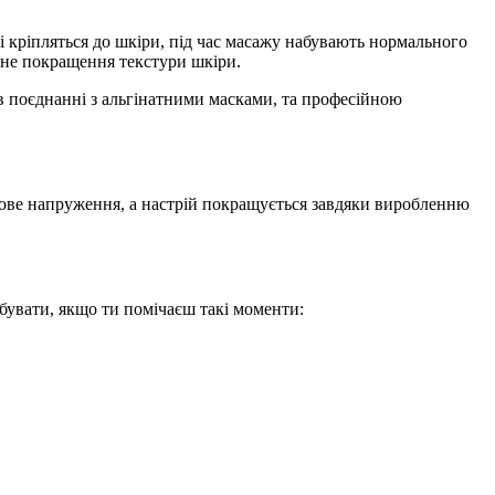
 кріпляться до шкіри, під час масажу набувають нормального
льне покращення текстури шкіри.
 в поєднанні з альгінатними масками, та професійною
ервове напруження, а настрій покращується завдяки виробленню
бувати, якщо ти помічаєш такі моменти: