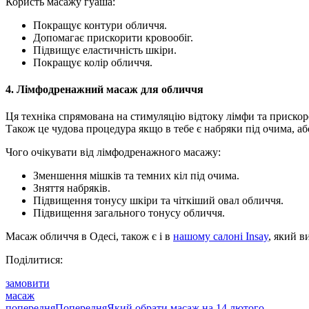
Користь масажу гуаша:
Покращує контури обличчя.
Допомагає прискорити кровообіг.
Підвищує еластичність шкіри.
Покращує колір обличчя.
4.
Лімфодренажний масаж для обличчя
Ця техніка спрямована на стимуляцію відтоку лімфи та приско
Також це чудова процедура якщо в тебе є набряки під очима, аб
Чого очікувати від лімфодренажного масажу:
Зменшення мішків та темних кіл під очима.
Зняття набряків.
Підвищення тонусу шкіри та чіткіший овал обличчя.
Підвищення загального тонусу обличчя.
Масаж обличчя в Одесі, також є і в
нашому салоні Insay
, який в
Поділитися:
замовити
масаж
попередня
Попередня
Який обрати масаж на 14 лютого