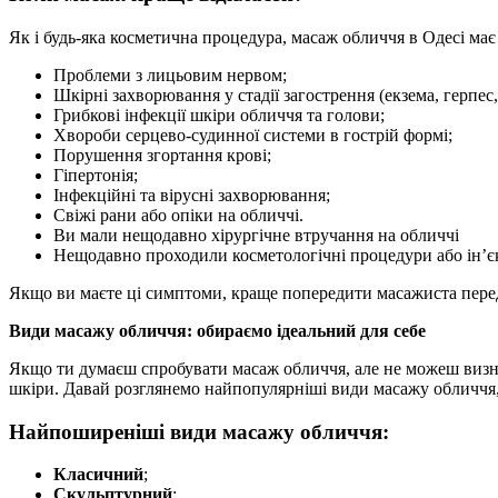
Як і будь-яка косметична процедура, масаж обличчя в Одесі має 
Проблеми з лицьовим нервом;
Шкірні захворювання у стадії загострення (екзема, герпес,
Грибкові інфекції шкіри обличчя та голови;
Хвороби серцево-судинної системи в гострій формі;
Порушення згортання крові;
Гіпертонія;
Інфекційні та вірусні захворювання;
Свіжі рани або опіки на обличчі.
Ви мали нещодавно хірургічне втручання на обличчі
Нещодавно проходили косметологічні процедури або ін’єк
Якщо ви маєте ці симптоми, краще попередити масажиста перед 
Види масажу обличчя: обираємо ідеальний для себе
Якщо ти думаєш спробувати масаж обличчя, але не можеш визначи
шкіри. Давай розглянемо найпопулярніші види масажу обличчя,
Найпоширеніші види масажу обличчя:
Класичний
;
Скульптурний
;