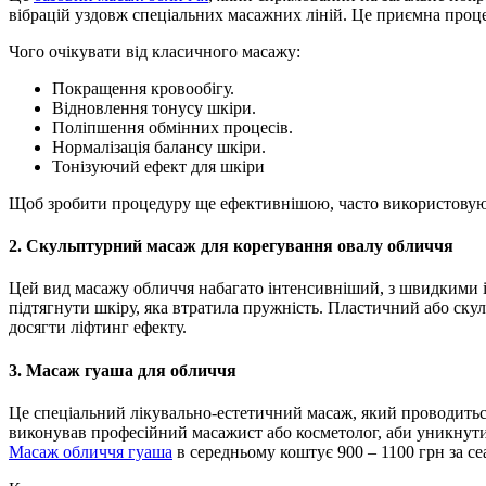
вібрацій уздовж спеціальних масажних ліній. Це приємна процед
Чого очікувати від класичного масажу:
Покращення кровообігу.
Відновлення тонусу шкіри.
Поліпшення обмінних процесів.
Нормалізація балансу шкіри.
Тонізуючий ефект для шкіри
Щоб зробити процедуру ще ефективнішою, часто використовують
2. Скульптурний
масаж для корегування овалу обличчя
Цей вид масажу обличчя набагато інтенсивніший, з швидкими 
підтягнути шкіру, яка втратила пружність. Пластичний або скул
досягти ліфтинг ефекту.
3. Масаж гуаша для обличчя
Це спеціальний лікувально-естетичний масаж, який проводитьс
виконував професійний масажист або косметолог, аби уникнути г
Масаж обличчя гуаша
в середньому коштує 900 – 1100 грн за се