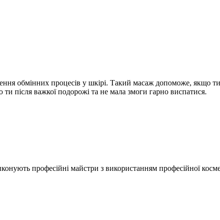
рення обмінних процесів у шкірі. Такий масаж допоможе, якщо ти
о ти після важкої подорожі та не мала змоги гарно виспатися.
иконують професійні майстри з використанням професійної космет