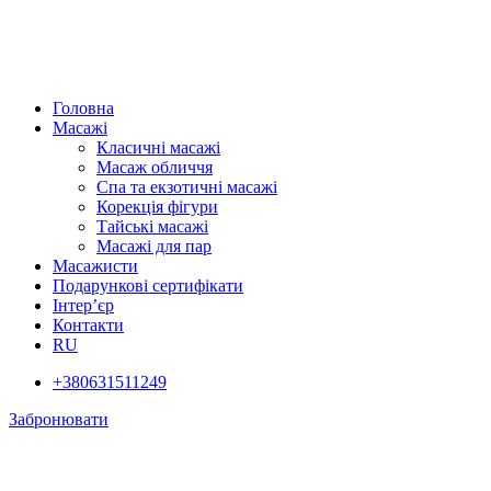
Головна
Масажі
Класичні масажі
Масаж обличчя
Спа та екзотичні масажі
Корекція фігури
Тайські масажі
Масажі для пар
Масажисти
Подарункові сертифікати
Інтер’єр
Контакти
RU
+380631511249
Забронювати