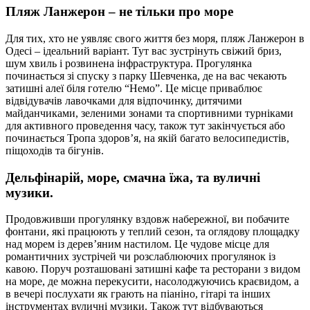
Пляж Ланжерон – не тільки про море
Для тих, хто не уявляє свого життя без моря, пляж Ланжерон в
Одесі – ідеальний варіант. Тут вас зустрінуть свіжий бриз,
шум хвиль і розвинена інфраструктура. Прогулянка
починається зі спуску з парку Шевченка, де на вас чекають
затишні алеї біля готелю “Немо”. Це місце приваблює
відвідувачів лавочками для відпочинку, дитячими
майданчиками, зеленими зонами та спортивними турніками
для активного проведення часу, також тут закінчується або
починається Тропа здоров’я, на якій багато велосипедистів,
піщоходів та бігунів.
Дельфінарій, море, смачна їжа, та вуличні
музики.
Продовживши прогулянку вздовж набережної, ви побачите
фонтани, які працюють у теплий сезон, та оглядову площадку
над морем із дерев’яним настилом. Це чудове місце для
романтичних зустрічей чи розслаблюючих прогулянок із
кавою. Поруч розташовані затишні кафе та ресторани з видом
на море, де можна перекусити, насолоджуючись краєвидом, а
в вечері послухати як грають на піаніно, гітарі та інших
інструментах вуличні музики. Також тут відбуваються