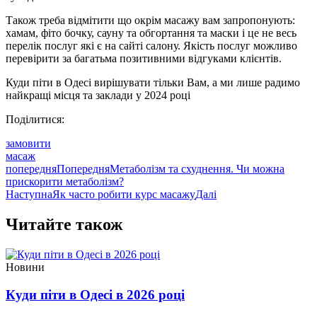
Також треба відмітити що окрім масажу вам запропонують:
хамам, фіто бочку, сауну та обгортання та маски і це не весь
перелік послуг які є на сайті салону. Якість послуг можливо
перевірити за багатьма позитивними відгуками клієнтів.
Куди піти в Одесі вирішувати тільки Вам, а ми лише радимо
найкращі місця та заклади у 2024 році
Поділитися:
замовити
масаж
попередня
Попередня
Метаболізм та схуднення. Чи можна
прискорити метаболізм?
Наступна
Як часто робити курс масажу
Далі
Читайте також
Новини
Куди піти в Одесі в 2026 році