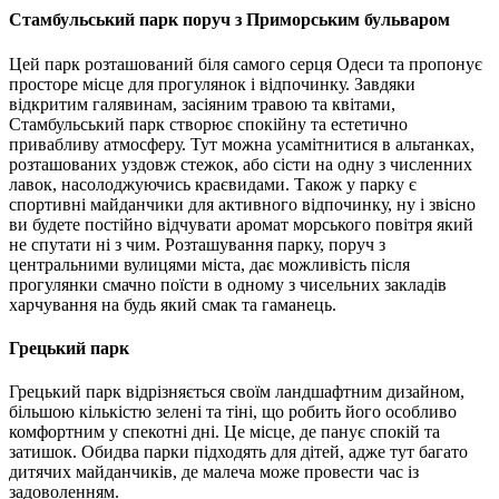
Стамбульський парк поруч з Приморським бульваром
Цей парк розташований біля самого серця Одеси та пропонує
просторе місце для прогулянок і відпочинку. Завдяки
відкритим галявинам, засіяним травою та квітами,
Стамбульський парк створює спокійну та естетично
привабливу атмосферу. Тут можна усамітнитися в альтанках,
розташованих уздовж стежок, або сісти на одну з численних
лавок, насолоджуючись краєвидами. Також у парку є
спортивні майданчики для активного відпочинку, ну і звісно
ви будете постійно відчувати аромат морського повітря який
не спутати ні з чим. Розташування парку, поруч з
центральними вулицями міста, дає можливість після
прогулянки смачно поїсти в одному з чисельних закладів
харчування на будь який смак та гаманець.
Грецький парк
Грецький парк відрізняється своїм ландшафтним дизайном,
більшою кількістю зелені та тіні, що робить його особливо
комфортним у спекотні дні. Це місце, де панує спокій та
затишок. Обидва парки підходять для дітей, адже тут багато
дитячих майданчиків, де малеча може провести час із
задоволенням.