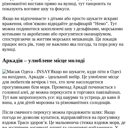
різноманітні вистави прямо на вулиці, тут танцюють та
показують вогняне шоу та фокуси.
Якщо ви відпочиваєте з дітьми або просто шукаєте яскраві
враження, обов’язково відвідайте дельфінарій “Немо”. Тут
можна подивитися захоплюючі шоу з дельфінами, морськими
котиками та акробатами або прогулятися океанаріумом,
спостерігаючи за життям морських мешканців. Ця локація
працює весь рік, тому не важливо яка погода, та пора року на
вулиці.
Аркадія – улюблене місце молоді
Якщо ви шукаєте, куди піти в Одесі
на вихідних, Аркадія – ідеальний вибір. Це улюблене місце
для любителів вечірок і тих, хто хоче насолодитися
прогулянками біля моря. Променад Аркадії починається з
головної алеї, де можна перекусити в торгових павільйонах.
Тут вам запропонують усе: від шаурми та устриць до кави й
вина, а для дітей морозива та різноманітних солодощів.
Після смачного перекусу можна продовжити шлях: Якщо
погода не дозволяє купатися, відправляйтеся на прогулянку
вздовж Траси здоров’я. Це мальовнича стежка вздовж моря, де
ви зустрінете доглянуті дитячі та спортивні майданчики. У