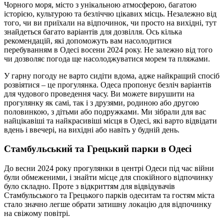
Чорного моря, місто з унікальною атмосферою, багатою
історією, культурою та безліччю цікавих місць. Незалежно від
того, чи ви приїхали на відпочинок, чи просто на вихідні, тут
знайдеться багато варіантів для дозвілля. Ось кілька
рекомендацій, які допоможуть вам насолодитися
перебуванням в Одесі восени 2024 року. Не залежно від того
чи дозволяє погода ще насолоджуватися морем та пляжами.
У гарну погоду не варто сидіти вдома, адже найкращий спосіб
розвіятися – це прогулянка. Одеса пропонує безліч варіантів
для чудового проведення часу. Ви можете вирушити на
прогулянку як самі, так і з друзями, родиною або другою
половинкою, з дітьми або подружками. Ми зібрали для вас
найцікавіші та найкрасивіші місця в Одесі, які варто відвідати
вдень і ввечері, на вихідні або навіть у будній день.
Стамбульський та Грецький парки в Одесі
До весни 2024 року прогулянки в центрі Одеси під час війни
були обмеженими, і знайти місце для спокійного відпочинку
було складно. Проте з відкриттям для відвідувачів
Стамбульського та Грецького парків одеситам та гостям міста
стало значно легше обрати затишну локацію для відпочинку
на свіжому повітрі.