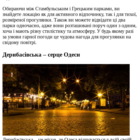
Обираючи між Стамбульським і Грецьким парками, ви
знайдете локацію як для активного відпочинку, так і для тихої,
розміреної прогулянки. Також ви можете відвідати ці два
парки одночасно, адже вони розташовані поруч один з одним,
хоча і мають різну стилістику та атмосферу. У будь якому разі
за умови гарної погоди це чудова нагода для прогулянки на
свідому повітрі.
Дерибасівська – серце Одеси
Дерибасівська – це місце, де Одеса відчувається у всій своїй