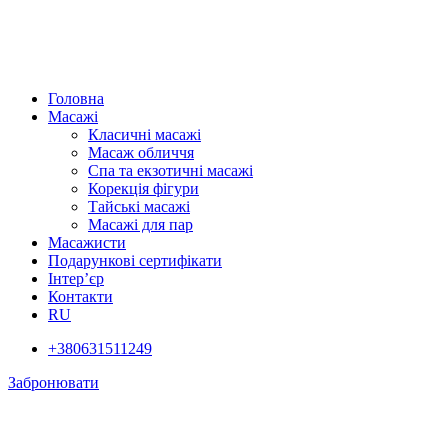
Головна
Масажі
Класичні масажі
Масаж обличчя
Спа та екзотичні масажі
Корекція фігури
Тайські масажі
Масажі для пар
Масажисти
Подарункові сертифікати
Інтер’єр
Контакти
RU
+380631511249
Забронювати