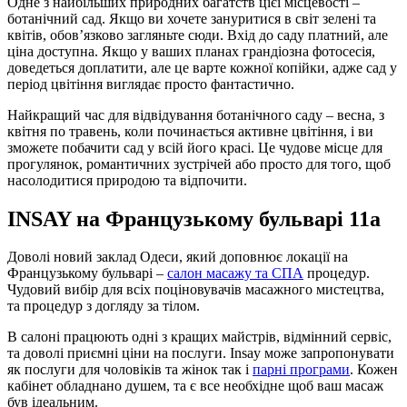
Одне з найбільших природних багатств цієї місцевості –
ботанічний сад. Якщо ви хочете зануритися в світ зелені та
квітів, обов’язково загляньте сюди. Вхід до саду платний, але
ціна доступна. Якщо у ваших планах грандіозна фотосесія,
доведеться доплатити, але це варте кожної копійки, адже сад у
період цвітіння виглядає просто фантастично.
Найкращий час для відвідування ботанічного саду – весна, з
квітня по травень, коли починається активне цвітіння, і ви
зможете побачити сад у всій його красі. Це чудове місце для
прогулянок, романтичних зустрічей або просто для того, щоб
насолодитися природою та відпочити.
INSAY на Французькому бульварі 11а
Доволі новий заклад Одеси, який доповнює локації на
Французькому бульварі –
салон масажу та СПА
процедур.
Чудовий вибір для всіх поціновувачів масажного мистецтва,
та процедур з догляду за тілом.
В салоні працюють одні з кращих майстрів, відмінний сервіс,
та доволі приємні ціни на послуги. Insay може запропонувати
як послуги для чоловіків та жінок так і
парні програми
. Кожен
кабінет обладнано душем, та є все необхідне щоб ваш масаж
був ідеальним.