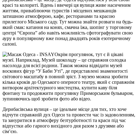
красі та колориті. Вдень і ввечері ця вулиця живе насиченим
життям, приваблюючи туристів і місцевих мешканців
затишною атмосферою, кафе, ресторанами та красою
прилеглого Міського саду. Тут можна знайти розваги на будь-
який смак: катання на конях, смачна їжа, шопінг у торговому
центрі “Європа” або навіть можливість сфотографувати свою
ауру в популярному вже понад двадцять років езотеричному
салоні.
Окрім прогулянок, тут є й цікаві
музеї. Наприклад, Музей шоколаду – це справжня солодка
насолода для всієї родини. Також можна відвідати музей
воскових фігур “У Баби Уті”, де представлені знаменитості
світового масштабу в повний зріст. З музею можна зробити
кілька кроків до Одеського оперного театру, який є справжнім
витвором архітектурного мистецтва, купити каву біля
фонтану та продовжити прогулянку Приморським бульваром,
зупиняючись щоб зробити фото або відео.
Дерибасівська вулиця – це ідеальне місце для тих, хто хоче
відчути справжній дух Одеси та провести час із задоволенням,
та зануритися в атмосферу безтурботності та краси під час
відпустки або гарного вихідного дня разом з друзями або
сім’єю.