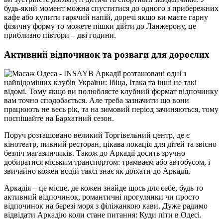
будь-який момент можна спуститися до одного з прибережних
кафе або купити гарячий напій, доречі якщо ви маєте гарну
фізичну форму то можете пішки дійти до Ланжерону, це
приблизно півтори – дві години.
Активний відпочинок та розваги для дорослих
В Аркадії розташовані одні з
найвідоміших клубів України: Ібіца, Ітака та інші не такі
відомі. Тому якщо ви полюбляєте клубний формат відпочинку
вам точно сподобається. Але треба зазначити що вони
працюють не весь рік, та на зимовий період зачиняються, тому
поспішайте на Бархатний сезон.
Поруч розташовано великий Торгівельний центр, де є
кінотеатр, пивний ресторан, цікава локація для дітей та звісно
безліч магазинчиків. Також до Аркадії досить зручно
добиратися міським транспортом: трамваєм або автобусом, і
звичайно кожен водій таксі знає як доїхати до Аркадії.
Аркадія – це місце, де кожен знайде щось для себе, будь то
активний відпочинок, романтичні прогулянки чи просто
відпочинок на березі моря з філіжанкою кави. Дуже радимо
відвідати Аркадію коли стане питання: Куди піти в Одесі.