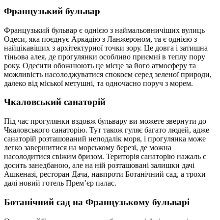
Французький бульвар
Французький бульвар є однією з наймальовничіших вулиць
Одеси, яка поєднує Аркадію з Ланжероном, та є однією з
найцікавіших з архітектурної точки зору. Це довга і затишна
тіньова алея, де прогулянки особливо приємні в теплу пору
року. Одесити обожнюють це місце за його атмосферу та
можливість насолоджуватися спокоєм серед зеленої природи,
далеко від міської метушні, та одночасно поруч з морем.
Чкаловський санаторій
Під час прогулянки вздовж бульвару ви можете звернути до
Чкаловського санаторію. Тут також гуляє багато людей, адже
санаторій розташований неподалік моря, і прогулянка може
легко завершитися на морському березі, де можна
насолодитися свіжим бризом. Територія санаторію нажаль є
досить занедбаною, але на ній розташовані залишки дачі
Ашкеназі, ресторан Дача, навпроти Ботанічний сад, а трохи
далі новий готель Прем’єр палас.
Ботанічний сад на Французькому бульварі