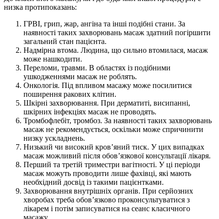
низка протипоказань:
ГРВІ, грип, жар, ангіна та інші подібні стани. За
наявності таких захворювань масаж здатний погіршити
загальний стан пацієнта.
Надмірна втома. Людина, що сильно втомилася, масаж
може нашкодити.
Переломи, травми. В областях із подібними
ушкодженнями масаж не роблять.
Онкологія. Під впливом масажу може посилитися
поширення ракових клітин.
Шкірні захворювання. При дерматиті, висипанні,
шкірних інфекціях масаж не проводять.
Тромбофлебіт, тромбоз. За наявності таких захворювань
масаж не рекомендується, оскільки може спричинити
низку ускладнень.
Низький чи високий кров’яний тиск. У цих випадках
масаж можливий після обов’язкової консультації лікаря.
Перший та третій триместри вагітності. У ці періоди
масаж можуть проводити лише фахівці, які мають
необхідний досвід із такими пацієнтками.
Захворювання внутрішніх органів. При серйозних
хворобах треба обов’язково проконсультуватися з
лікарем і потім записуватися на сеанс класичного
масажу.