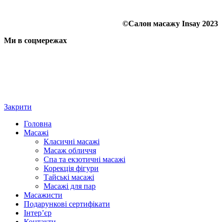
©Салон масажу Insay 2023
Ми в соцмережах
Закрити
Головна
Масажі
Класичні масажі
Масаж обличчя
Спа та екзотичні масажі
Корекція фігури
Тайські масажі
Масажі для пар
Масажисти
Подарункові сертифікати
Інтер’єр
Контакти