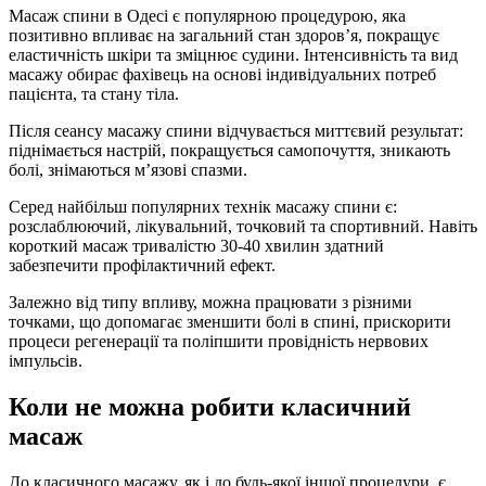
Масаж спини в Одесі є популярною процедурою, яка
позитивно впливає на загальний стан здоров’я, покращує
еластичність шкіри та зміцнює судини. Інтенсивність та вид
масажу обирає фахівець на основі індивідуальних потреб
пацієнта, та стану тіла.
Після сеансу масажу спини відчувається миттєвий результат:
піднімається настрій, покращується самопочуття, зникають
болі, знімаються м’язові спазми.
Серед найбільш популярних технік масажу спини є:
розслаблюючий, лікувальний, точковий та спортивний. Навіть
короткий масаж тривалістю 30-40 хвилин здатний
забезпечити профілактичний ефект.
Залежно від типу впливу, можна працювати з різними
точками, що допомагає зменшити болі в спині, прискорити
процеси регенерації та поліпшити провідність нервових
імпульсів.
Коли не можна робити класичний
масаж
До класичного масажу, як і до будь-якої іншої процедури, є