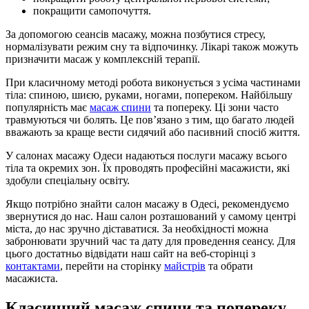
покращити самопочуття.
За допомогою сеансів масажу, можна позбутися стресу,
нормалізувати режим сну та відпочинку. Лікарі також можуть
призначити масаж у комплексній терапії.
При класичному методі робота виконується з усіма частинами
тіла: спиною, шиєю, руками, ногами, попереком. Найбільшу
популярність має
масаж спини
та попереку. Ці зони часто
травмуються чи болять. Це пов’язано з тим, що багато людей
вважають за краще вести сидячий або пасивний спосіб життя.
У салонах масажу Одеси надаються послуги масажу всього
тіла та окремих зон. Їх проводять професійні масажисти, які
здобули спеціальну освіту.
Якщо потрібно знайти салон масажу в Одесі, рекомендуємо
звернутися до нас. Наш салон розташований у самому центрі
міста, до нас зручно діставатися. За необхідності можна
забронювати зручний час та дату для проведення сеансу. Для
цього достатньо відвідати наш сайт на веб-сторінці з
контактами
, перейти на сторінку
майстрів
та обрати
масажиста.
Класичний масаж спини та попереку