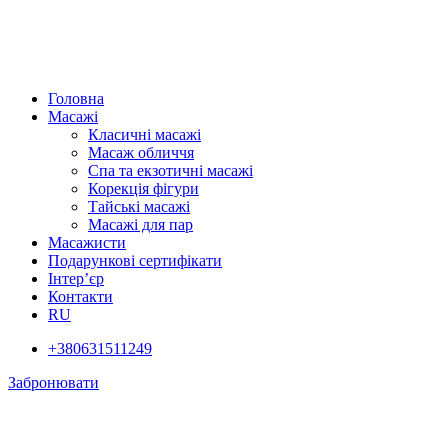
Головна
Масажі
Класичні масажі
Масаж обличчя
Спа та екзотичні масажі
Корекція фігури
Тайські масажі
Масажі для пар
Масажисти
Подарункові сертифікати
Інтер’єр
Контакти
RU
+380631511249
Забронювати