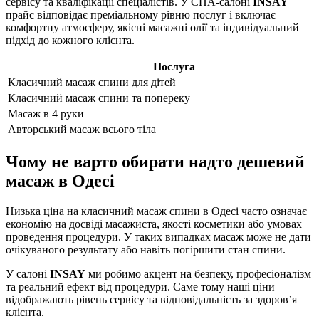
сервісу та кваліфікації спеціалістів. У СПА-салоні
INSAY
прайс відповідає преміальному рівню послуг і включає
комфортну атмосферу, якісні масажні олії та індивідуальний
підхід до кожного клієнта.
Послуга
Класичний масаж спини для дітей
Класичний масаж спини та попереку
Масаж в 4 руки
Авторський масаж всього тіла
Чому не варто обирати надто дешевий
масаж в Одесі
Низька ціна на класичний масаж спини в Одесі часто означає
економію на досвіді масажиста, якості косметики або умовах
проведення процедури. У таких випадках масаж може не дати
очікуваного результату або навіть погіршити стан спини.
У салоні
INSAY
ми робимо акцент на безпеку, професіоналізм
та реальний ефект від процедури. Саме тому наші ціни
відображають рівень сервісу та відповідальність за здоров’я
клієнта.