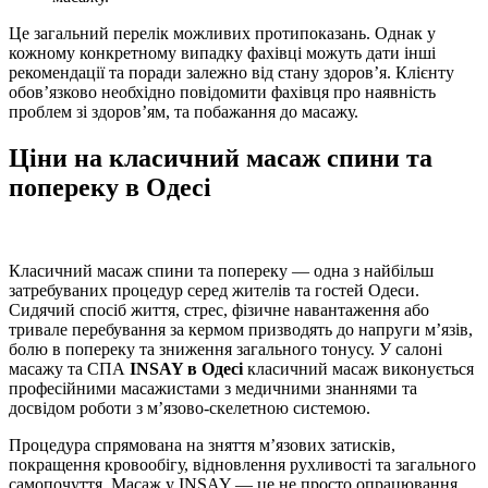
Це загальний перелік можливих протипоказань. Однак у
кожному конкретному випадку фахівці можуть дати інші
рекомендації та поради залежно від стану здоров’я. Клієнту
обов’язково необхідно повідомити фахівця про наявність
проблем зі здоров’ям, та побажання до масажу.
Ціни на класичний масаж спини та
попереку в Одесі
Класичний масаж спини та попереку — одна з найбільш
затребуваних процедур серед жителів та гостей Одеси.
Сидячий спосіб життя, стрес, фізичне навантаження або
тривале перебування за кермом призводять до напруги м’язів,
болю в попереку та зниження загального тонусу. У салоні
масажу та СПА
INSAY в Одесі
класичний масаж виконується
професійними масажистами з медичними знаннями та
досвідом роботи з м’язово-скелетною системою.
Процедура спрямована на зняття м’язових затисків,
покращення кровообігу, відновлення рухливості та загального
самопочуття. Масаж у INSAY — це не просто опрацювання