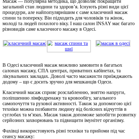
Масаж — популярна методика, що дозволяє покращити
загальний стан людини та здоров’я. Існують різні види цієї
процедури, але найпопулярнішим є саме класичний масаж
спини та попереку. Він підходить для чоловіків та жінок,
молоді та людей похилого віку. І наш салон INSAY має багато
різновидів саме класичного масажу в Одесі.
В Одесі класичний масаж можливо замовити в багатьох
салонах масажу, СПА центрах, приватних кабінетах, та
лікувальних закладах. Доволі часто масажисти приїжджають
додому – що є досить зручно для мешканців Одеси.
Класичний масаж сприяє розслабленню, зняттю напруги,
поліпшенню лімфодренажу та кровообігу, загального
самопочуття та рухової активності. Також за допомогою цієї
техніки можна позбавити людину від болісних відчуттів в
суглобах та м’язах. Масаж також допоможе запобігти розвитку
серйозних захворювань та підвищити імунітет організму.
Фахівці використовують різні техніки та прийоми під час
сеансу масажу: