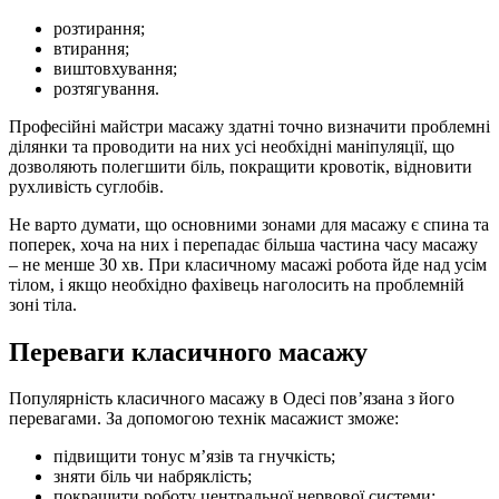
розтирання;
втирання;
виштовхування;
розтягування.
Професійні майстри масажу здатні точно визначити проблемні
ділянки та проводити на них усі необхідні маніпуляції, що
дозволяють полегшити біль, покращити кровотік, відновити
рухливість суглобів.
Не варто думати, що основними зонами для масажу є спина та
поперек, хоча на них і перепадає більша частина часу масажу
– не менше 30 хв. При класичному масажі робота йде над усім
тілом, і якщо необхідно фахівець наголосить на проблемній
зоні тіла.
Переваги класичного масажу
Популярність класичного масажу в Одесі пов’язана з його
перевагами. За допомогою технік масажист зможе:
підвищити тонус м’язів та гнучкість;
зняти біль чи набряклість;
покращити роботу центральної нервової системи;