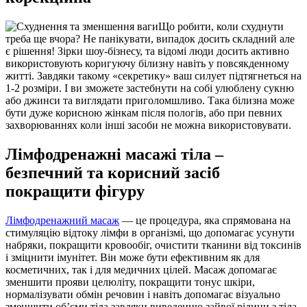
Що робити, коли схуднути
треба ще вчора? Не панікувати, випадок досить складний але
є рішення! Зірки шоу-бізнесу, та відомі люди досить активно
використовують коригуючу білизну навіть у повсякденному
житті. Завдяки такому «секретику» ваш силует підтягнеться на
1-2 розміри. І ви зможете застебнути на собі улюблену сукню
або джинси та виглядати приголомшливо. Така білизна може
бути дуже корисною жінкам після пологів, або при певних
захворюваннях коли інші засоби не можна використовувати.
Лімфодренажні масажі тіла –
безпечний та корисний засіб
покращити фігуру
Лімфодренажний масаж
— це процедура, яка спрямована на
стимуляцію відтоку лімфи в організмі, що допомагає усунути
набряки, покращити кровообіг, очистити тканини від токсинів
і зміцнити імунітет. Він може бути ефективним як для
косметичних, так і для медичних цілей. Масаж допомагає
зменшити прояви целюліту, покращити тонус шкіри,
нормалізувати обмін речовин і навіть допомагає візуально
зменшити об’єми тіла завдяки виведенню зайвої рідини з тіла.