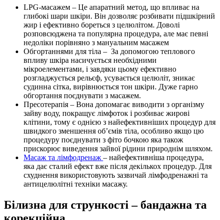
LPG-масажем – Це апаратний метод, що впливає на
глибокі шари шкіри. Він дозволяє розбивати підшкірний
жир і ефективно бореться з целюлітом. Доволі
розповсюджена та популярна процедура, але має певні
недоліки порівняно з мануальним масажем
Обгортаннями для тіла – За допомогою теплового
впливу шкіра насичується необхідними
мікроелементами, і завдяки цьому ефективно
розгладжується рельєф, усувається целюліт, зникає
судинна сітка, вирівнюється тон шкіри. Дуже гарно
обгортання поєднувати з масажем.
Пресотерапія – Вона допомагає виводити з організму
зайву воду, покращує лімфоток і розбиває жирові
клітини, тому є однією з найефективніших процедур для
швидкого зменшення об’ємів тіла, особливо якщо цю
процедуру поєднувати з фіто бочкою яка також
прискорює виведення зайвої рідини природнім шляхом.
Масаж та лімфодренаж
– найефективніша процедура,
яка дає сталий ефект вже після декількох процедур. Для
схуднення використовують зазвичай лімфодренажні та
антицелюлітні техніки масажу.
Білизна для стрункості – бандажна та
корекційна