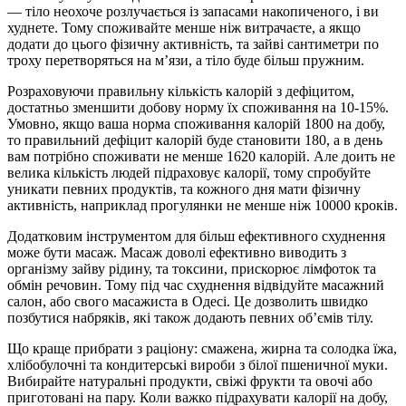
― тіло неохоче розлучається із запасами накопиченого, і ви
худнете. Тому споживайте менше ніж витрачаєте, а якщо
додати до цього фізичну активність, та зайві сантиметри по
троху перетворяться на м’язи, а тіло буде більш пружним.
Розраховуючи правильну кількість калорій з дефіцитом,
достатньо зменшити добову норму їх споживання на 10-15%.
Умовно, якщо ваша норма споживання калорій 1800 на добу,
то правильний дефіцит калорій буде становити 180, а в день
вам потрібно споживати не менше 1620 калорій. Але доить не
велика кількість людей підраховує калорії, тому спробуйте
уникати певних продуктів, та кожного дня мати фізичну
активність, наприклад прогулянки не менше ніж 10000 кроків.
Додатковим інструментом для більш ефективного схуднення
може бути масаж. Масаж доволі ефективно виводить з
організму зайву рідину, та токсини, прискорює лімфоток та
обмін речовин. Тому під час схуднення відвідуйте масажний
салон, або свого масажиста в Одесі. Це дозволить швидко
позбутися набряків, які також додають певних об’ємів тілу.
Що краще прибрати з раціону: смажена, жирна та солодка їжа,
хлібобулочні та кондитерські вироби з білої пшеничної муки.
Вибирайте натуральні продукти, свіжі фрукти та овочі або
приготовані на пару. Коли важко підрахувати калорії на добу,