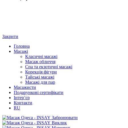
Закрити
Головна
Масажі
Класичні масажі
Масаж обличчя
Спа та екзотичні масажі
Корекція фігури
Тайські масажі
Масажі для пар
Масажисти
Подарункові сертифікати
Інтер’єр
Контакти
RU
Забронювати
Виклик
Маршрут