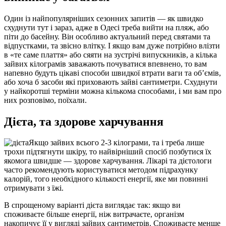
Один із найпопулярніших сезонних запитів ― як швидко
схуднути тут і зараз, адже в Одесі треба вийти на пляж, або
піти до басейну. Він особливо актуальний перед святами та
відпустками, та звісно влітку. І якщо вам дуже потрібно влізти
в «те саме плаття» або сяяти на зустрічі випускників, а кілька
зайвих кілограмів заважають почуватися впевнено, то вам
напевно будуть цікаві способи швидкої втрати ваги та об’ємів,
або хоча б засоби які приховають зайві сантиметри. Схуднути
у найкоротші терміни можна кількома способами, і ми вам про
них розповімо, поїхали.
Дієта, та здорове харчування
Якщо зайвих всього 2-3 кілограми, та і треба лише
трохи підтягнути шкіру, то найвірніший спосіб позбутися їх
якомога швидше ― здорове харчування. Лікарі та дієтологи
часто рекомендують користуватися методом підрахунку
калорій, того необхідного кількості енергії, яке ми повинні
отримувати з їжі.
В спрощеному варіанті дієта виглядає так: якщо ви
споживаєте більше енергії, ніж витрачаєте, організм
накопичує її у вигляді зайвих сантиметрів. Споживаєте менше