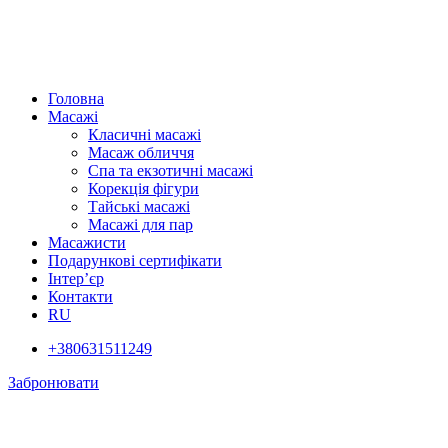
Головна
Масажі
Класичні масажі
Масаж обличчя
Спа та екзотичні масажі
Корекція фігури
Тайські масажі
Масажі для пар
Масажисти
Подарункові сертифікати
Інтер’єр
Контакти
RU
+380631511249
Забронювати