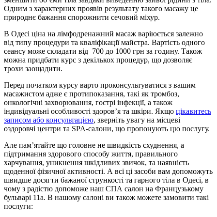
Одним з характерних проявів результату такого масажу це
природнє бажання спорожнити сечовий міхур.
В Одесі ціна на лімфодренажний масаж варіюється залежно
від типу процедури та кваліфікації майстра. Вартість одного
сеансу може складати від 700 до 1000 грн за годину. Також
можна придбати курс з декількох процедур, що дозволяє
трохи заощадити.
Перед початком курсу варто проконсультуватися з вашим
масажистом адже є протипоказання, такі як тромбоз,
онкологічні захворювання, гострі інфекції, а також
індивідуальні особливості здоров’я та шкіри. Якщо
цікавитесь
записом або консультацією
, зверніть увагу на місцеві
оздоровчі центри та SPA-салони, що пропонують цю послугу.
Але пам’ятайте що головне не швидкість схуднення, а
підтримання здорового способу життя, правильного
харчування, уникнення шкідливих звичок, та наявність
щоденної фізичної активності. А всі ці засоби вам допоможуть
швидше досягти бажаної стрункості та гарного тіла в Одесі, в
чому з радістю допоможе наш СПА салон на Французькому
бульварі 11а. В нашому салоні ви також можете замовити такі
послуги: