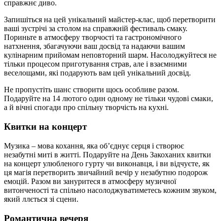
справжнє диво.
Запишіться на цей унікальний майстер-клас, щоб перетворити
ваші зустрічі за столом на справжній фестиваль смаку.
Пориньте в атмосферу творчості та гастрономічного
натхнення, збагачуючи ваш досвід та надаючи вашим
кулінарним прийомам неповторний шарм. Насолоджуйтеся не
тільки процесом приготування страв, але і взаємними
веселощами, які подарують вам цей унікальний досвід.
Не пропустіть шанс створити щось особливе разом.
Подаруйте на 14 лютого один одному не тільки чудові смаки,
а й вічні спогади про спільну творчість на кухні.
Квитки на концерт
Музика – мова кохання, яка об’єднує серця і створює
незабутні миті в житті. Подаруйте на День Закоханих квитки
на концерт улюбленого гурту чи виконавця, і ви відчуєте, як
ця магія перетворить звичайний вечір у незабутню подорож
емоцій. Разом ви зануритеся в атмосферу музичної
витонченості та спільно насолоджуватиметесь кожним звуком,
який ллється зі сцени.
Романтична вечеря