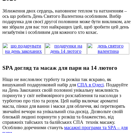
Зближення двох сердець, наповнене теплом та натхненням –
ось що робить День Святого Валентина особливим. Вибір
подарунка для своєї другої половини може бути викликом, але
ми зібрали для вас топ найкращих ідей, щоб зробити цей день
незабутнім і особливим для кожного хто кохає.
SPA догляд та масаж для пари на 14 лютого
Ніщо не висловлює турботу та розкіш так яскраво, як
вишуканий подарунковий набір для
СПА в Одесі
. Подаруйте
на День Закоханих своїй половині унікальну можливість
поринути у світ неймовірного розслаблення та насолоди з
турботою про тіло та розум. Цей набір включає ароматні
масла, пінки для ванни і маски для обличчя, які перетворять
звичайні вечори на унікальний спа-досвід. Дозвольте своїй
близькій людині поринути у розкіш та блаженство, від
справжніх тайських та балійських СПА технік масажу.
Особливо доречними стануть
масажні програми та SPA – для
пари.