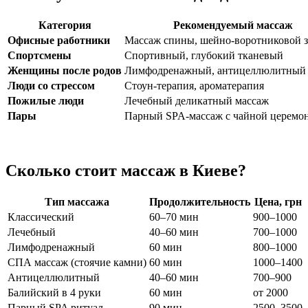
Категория
Рекомендуемый массаж
Офисные работники
Массаж спины, шейно-воротниковой 
Спортсмены
Спортивный, глубокий тканевый
Женщины после родов
Лимфодренажный, антицеллюлитный
Люди со стрессом
Стоун-терапия, ароматерапия
Пожилые люди
Лечебный деликатный массаж
Пары
Парный SPA-массаж с чайной церемо
Сколько стоит массаж в Киеве?
Тип массажа
Продолжительность
Цена, грн
Классический
60–70 мин
900–1000
Лечебный
40–60 мин
700–1000
Лимфодренажный
60 мин
800–1000
СПА массаж (стоячие камни)
60 мин
1000–1400
Антицеллюлитный
40–60 мин
700–900
Балийский в 4 руки
60 мин
от 2000
Парный SPA ритуал
90 мин
2500–3500