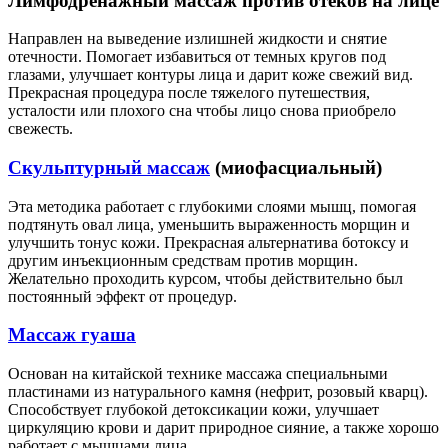
Лимфодренажный массаж против отеков на лице
Направлен на выведение излишней жидкости и снятие
отечности. Помогает избавиться от темных кругов под
глазами, улучшает контуры лица и дарит коже свежий вид.
Прекрасная процедура после тяжелого путешествия,
усталости или плохого сна чтобы лицо снова приобрело
свежесть.
Скульптурный массаж
(миофасциальный)
Эта методика работает с глубокими слоями мышц, помогая
подтянуть овал лица, уменьшить выраженность морщин и
улучшить тонус кожи. Прекрасная альтернатива ботоксу и
другим инъекционным средствам против морщин.
Желательно проходить курсом, чтобы действительно был
постоянный эффект от процедур.
Массаж гуаша
Основан на китайской технике массажа специальными
пластинами из натурального камня (нефрит, розовый кварц).
Способствует глубокой детоксикации кожи, улучшает
циркуляцию крови и дарит природное сияние, а также хорошо
работает с мышцами лица.