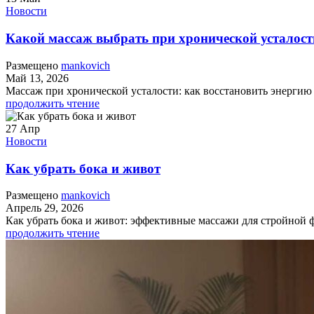
Новости
Какой массаж выбрать при хронической усталост
Размещено
mankovich
Май 13, 2026
Массаж при хронической усталости: как восстановить энергию
продолжить чтение
27
Апр
Новости
Как убрать бока и живот
Размещено
mankovich
Апрель 29, 2026
Как убрать бока и живот: эффективные массажи для стройной ф
продолжить чтение