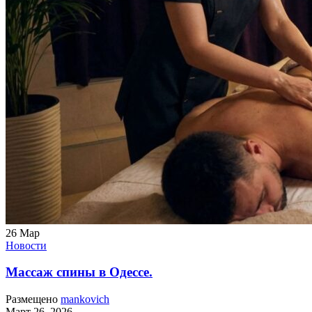
26
Мар
Новости
Массаж спины в Одессе.
Размещено
mankovich
Март 26, 2026