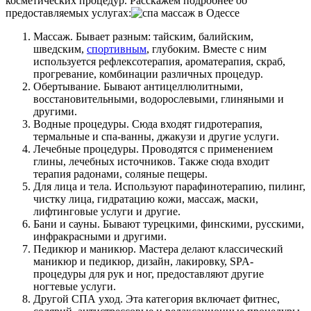
косметических процедур. Расскажем подробнее об
предоставляемых услугах:
Массаж. Бывает разным: тайским, балийским,
шведским,
спортивным
, глубоким. Вместе с ним
используется рефлексотерапия, ароматерапия, скраб,
прогревание, комбинации различных процедур.
Обертывание. Бывают антицеллюлитными,
восстановительными, водорослевыми, глиняными и
другими.
Водные процедуры. Сюда входят гидротерапия,
термальные и спа-ванны, джакузи и другие услуги.
Лечебные процедуры. Проводятся с применением
глины, лечебных источников. Также сюда входит
терапия радонами, соляные пещеры.
Для лица и тела. Используют парафинотерапию, пилинг,
чистку лица, гидратацию кожи, массаж, маски,
лифтинговые услуги и другие.
Бани и сауны. Бывают турецкими, финскими, русскими,
инфракрасными и другими.
Педикюр и маникюр. Мастера делают классический
маникюр и педикюр, дизайн, лакировку, SPA-
процедуры для рук и ног, предоставляют другие
ногтевые услуги.
Другой СПА уход. Эта категория включает фитнес,