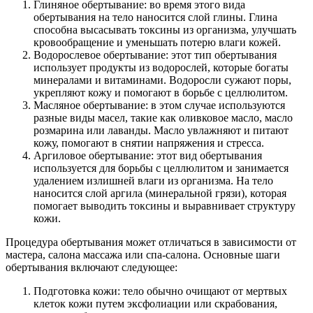
Глиняное обертывание: во время этого вида
обертывания на тело наносится слой глины. Глина
способна высасывать токсины из организма, улучшать
кровообращение и уменьшать потерю влаги кожей.
Водорослевое обертывание: этот тип обертывания
использует продукты из водорослей, которые богаты
минералами и витаминами. Водоросли сужают поры,
укрепляют кожу и помогают в борьбе с целлюлитом.
Масляное обертывание: в этом случае используются
разные виды масел, такие как оливковое масло, масло
розмарина или лаванды. Масло увлажняют и питают
кожу, помогают в снятии напряжения и стресса.
Аргиловое обертывание: этот вид обертывания
используется для борьбы с целлюлитом и занимается
удалением излишней влаги из организма. На тело
наносится слой аргила (минеральной грязи), которая
помогает выводить токсины и выравнивает структуру
кожи.
Процедура обертывания может отличаться в зависимости от
мастера, салона массажа или спа-салона. Основные шаги
обертывания включают следующее:
Подготовка кожи: тело обычно очищают от мертвых
клеток кожи путем эксфолиации или скрабования,