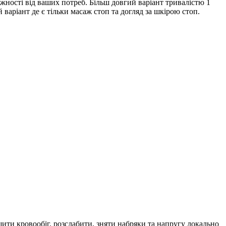
лежності від ваших потреб. Більш довгий варіант тривалістю 1
 варіант де є тільки масаж стоп та догляд за шкірою стоп.
щити кровообіг, розслабити, зняти набряки та напругу локально