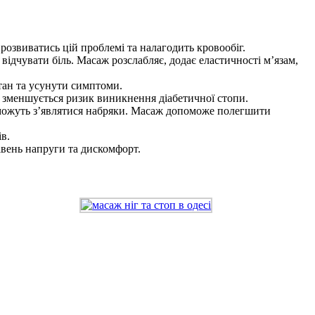
розвиватись цій проблемі та налагодить кровообіг.
 відчувати біль. Масаж розслабляє, додає еластичності м’язам,
тан та усунути симптоми.
 зменшується ризик виникнення діабетичної стопи.
ж можуть з’являтися набряки. Масаж допоможе полегшити
в.
івень напруги та дискомфорт.