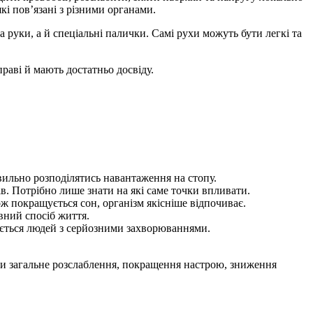
кі пов’язані з різними органами.
 руки, а й спеціальні палички. Самі рухи можуть бути легкі та
раві й мають достатньо досвіду.
вильно розподілятись навантаження на стопу.
в. Потрібно лише знати на які саме точки впливати.
ж покращується сон, організм якісніше відпочиває.
вний спосіб життя.
ується людей з серйозними захворюваннями.
чути загальне розслаблення, покращення настрою, зниження