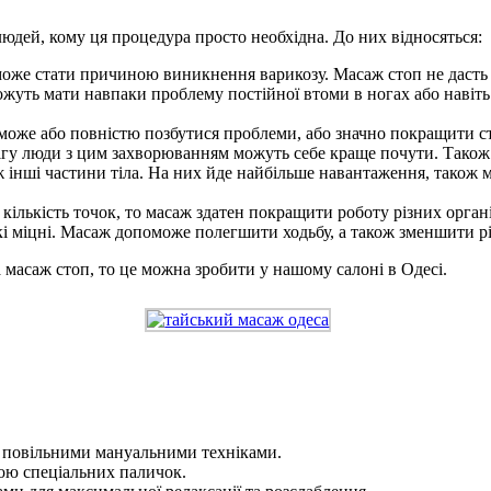
людей, кому ця процедура просто необхідна. До них відносяться:
 може стати причиною виникнення варикозу. Масаж стоп не дасть 
можуть мати навпаки проблему постійної втоми в ногах або навіть
може або повністю позбутися проблеми, або значно покращити с
ігу люди з цим захворюванням можуть себе краще почути. Також
ніж інші частини тіла. На них йде найбільше навантаження, тако
 кількість точок, то масаж здатен покращити роботу різних органі
такі міцні. Масаж допоможе полегшити ходьбу, а також зменшити р
а масаж стоп, то це можна зробити у нашому салоні в Одесі.
 повільними мануальними техніками.
ою спеціальних паличок.