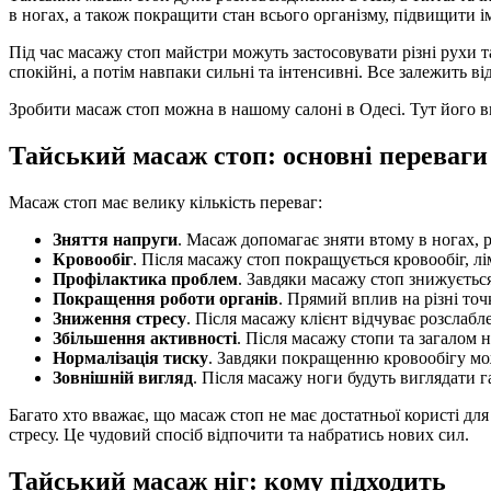
в ногах, а також покращити стан всього організму, підвищити ім
Під час масажу стоп майстри можуть застосовувати різні рухи т
спокійні, а потім навпаки сильні та інтенсивні. Все залежить ві
Зробити масаж стоп можна в нашому салоні в Одесі. Тут його ви
Тайський масаж стоп: основні переваги
Масаж стоп має велику кількість переваг:
Зняття напруги
. Масаж допомагає зняти втому в ногах, 
Кровообіг
. Після масажу стоп покращується кровообіг, л
Профілактика проблем
. Завдяки масажу стоп знижуєтьс
Покращення роботи органів
. Прямий вплив на різні то
Зниження стресу
. Після масажу клієнт відчуває розслаб
Збільшення активності
. Після масажу стопи та загалом 
Нормалізація тиску
. Завдяки покращенню кровообігу мо
Зовнішній вигляд
. Після масажу ноги будуть виглядати 
Багато хто вважає, що масаж стоп не має достатньої користі дл
стресу. Це чудовий спосіб відпочити та набратись нових сил.
Тайський масаж ніг: кому підходить