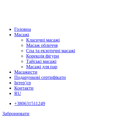
Головна
Масажі
Класичні масажі
Масаж обличчя
Спа та екзотичні масажі
Корекція фігури
Тайські масажі
Масажі для пар
Масажисти
Подарункові сертифікати
Інтер’єр
Контакти
RU
+380631511249
Забронювати