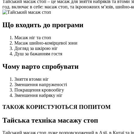
Тайський масаж стоп – це масаж для зняття набряків та втоми зі
год. включає в себе: масаж стоп, та ікроножних м’язів, шийно-к
Що входить до програми
Масаж ніг та стоп
Масаж шийно-комірцевої зони
Догляд за шкірою ніг
Душ за бажанням гостя
Чому варто спробувати
Зняття втоми ніг
Зменшення напруженості
Покращення кровообігу
Зменшення набряку ніг
ТАКОЖ КОРИСТУЮТЬСЯ ПОПИТОМ
Тайська техніка масажу стоп
Тайський масаж стоп дуже розповсюджений в Азії, в Китаї та ін