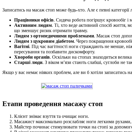
Записатись на масаж стоп може будь-хто. Але є певні категорії 
Працівники офісів
. Сидяча робота погіршує кровообіг і
Активним людям
. Ті, хто веде активний спосіб життя, 
що зменшує ризик отримати травму.
Людям з ортопедичними проблемами
. Масаж стоп допо
Людям з цукровим діабетом
. Через покращення кровооб
Вагітні
. Під час вагітності ноги страждають не менше, 
пересування та позбавити дискомфорту.
Хвороби органів
. Оскільки на стопах знаходиться велика
Старші люди
. З віком м’язи стають слабші, суглоби не 
Якщо у вас немає ніяких проблем, але ви б хотіли записатись н
Етапи проведення масажу стоп
Клієнт знімає взуття та очищає ноги.
Масажист максимально розслабляє ноги легкими рухами,
Майстер починає стимулювати точки на стопі за допомог