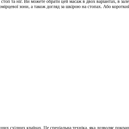
 стоп та ніг. Ви можете обрати цей масаж в двох варіантах, в за
омірцевої зони, а також догляд за шкірою на стопах. Або короткий
ших східних країнах. Це спеціальна техніка, яка дозволяє покра