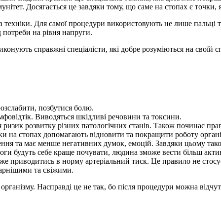
унітет. Досягається це завдяки тому, що саме на стопах є точки, я
а техніки. Для самої процедури використовують не лише пальці та
д потреби на рівня напруги.
конують справжні спеціалісти, які добре розуміються на своїй сп
розслабити, позбутися болю.
імфовідтік. Виводяться шкідливі речовини та токсини.
я ризик розвитку різних патологічних станів. Також починає пра
чки на стопах допомагають відновити та покращити роботу органі
лення та має менше негативних думок, емоцій. Завдяки цьому тако
ноги будуть себе краще почувати, людина зможе вести більш акти
же приводитись в норму артеріальний тиск. Це правило не стос
гарнішими та свіжими.
я організму. Насправді це не так, бо після процедури можна від