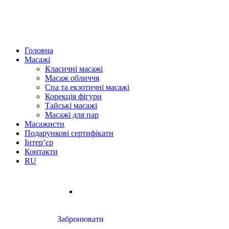
Головна
Масажі
Класичні масажі
Масаж обличчя
Спа та екзотичні масажі
Корекція фігури
Тайські масажі
Масажі для пар
Масажисти
Подарункові сертифікати
Інтер’єр
Контакти
RU
Забронювати