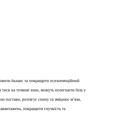
дновити баланс та покращити психоемоційний
а тиск на точкові зони, можуть полегшити біль у
ю постави, розтягує спину та зміцнює м’язи,
навантажень, покращити гнучкість та