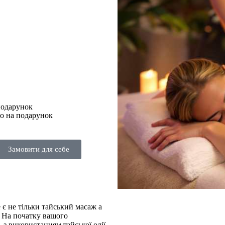
но на подарунок
Замовити для себе
в
є не тільки тайський масаж а
. На початку вашого
 з використанням тайської олії