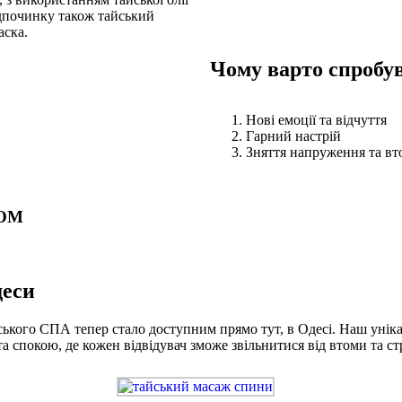
ідпочинку також тайський
аска.
Чому варто спробу
Нові емоції та відчуття
Гарний настрій
Зняття напруження та в
ОМ
деси
ького СПА тепер стало доступним прямо тут, в Одесі. Наш уніка
 спокою, де кожен відвідувач зможе звільнитися від втоми та ст