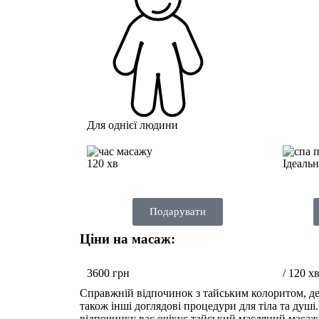
Для однієї людини
120 хв
Ідеаль
Подарувати
Ціни на масаж:
3600 грн
/ 120 х
Справжній відпочинок з тайським колоритом, де 
також інші доглядові процедури для тіла та душі
відпочинку вас очікує тайський масляний масаж,