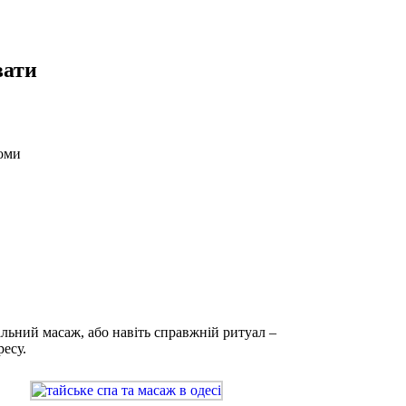
вати
томи
льний масаж, або навіть справжній ритуал –
ресу.