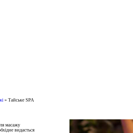
жі
»
Тайське SPA
бхідне видається