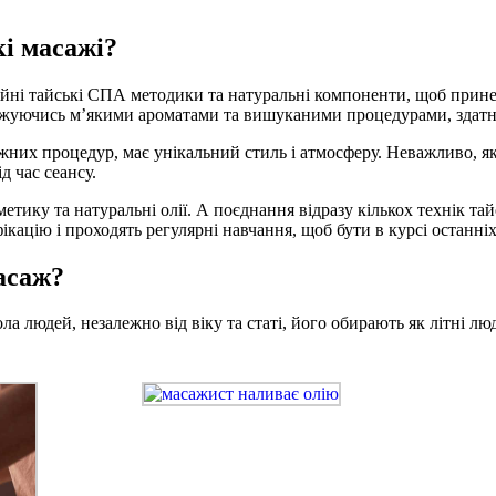
і масажі?
ійні тайські СПА методики та натуральні компоненти, щоб прине
джуючись м’якими ароматами та вишуканими процедурами, здатни
них процедур, має унікальний стиль і атмосферу. Неважливо, як
д час сеансу.
етику та натуральні олії. А поєднання відразу кількох технік т
фікацію і проходять регулярні навчання, щоб бути в курсі останні
асаж?
 людей, незалежно від віку та статі, його обирають як літні люд