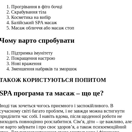
Прогрівання в фіто бочці
Скрабування тіла
Косметика на вибір
Балійський SPA масаж
Масаж обличчя або масаж стоп
Чому варто спробувати
Підтримка імунітету
Покращення настрою
Нові враження
Зменшення набряків та зморшок
ТАКОЖ КОРИСТУЮТЬСЯ ПОПИТОМ
SPA програма та масаж – що це?
Іноді так хочеться чогось приємного і заспокійливого. В
сучасному світі багато проблем, і не завжди можна встигнути
приділити час собі. І навіть вдома, після щоденної роботи не
виходить повноцінно розслабитися. Сім’я, діти – це важливо, але
не варто забувати і про своє здоров’я, а також психоемоційний