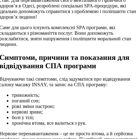
стан. Для перезавантаження свого ментального і фізичного
здоров’я в Одесі, розроблені спеціальні SPA-процедури, які
ідеально допоможуть справитися з проблемою і поліпшити стан
здоров’я людини!
Саме для цього існують комплексні SPA програми, які
складаються з різноманіття послуг. Вони допоможуть
розслабитися, зняти напруження і поліпшити моральний стан
людини.
Симптоми, причини та показання для
відвідування СПА програми
Відчуваючи такі симптоми, слід задуматися про відвідування
салону масажу INSAY, та запис на СПА програму:
тривожність;
поганий сон;
різкі зміни настрою;
нервові зриви;
болі у тілі;
хронічна втома, все валиться з рук.
Нервове перенавантаження – це не просто втома, а й серйозна