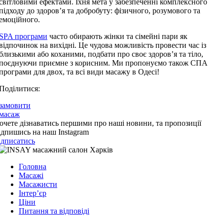
світловими ефектами. Їхня мета у забезпеченні комплексного
підходу до здоров’я та добробуту: фізичного, розумового та
емоційного.
SPA програми
часто обирають жінки та сімейні пари як
відпочинок на вихідні. Це чудова можливість провести час із
близькими або коханими, подбати про своє здоров’я та тіло,
поєднуючи приємне з корисним. Ми пропонуємо також СПА
програми для двох, та всі види масажу в Одесі!
Поділитися:
замовити
масаж
очете дізнаватись першими про наші новини, та пропозиції
ідпишись на наш Instagram
ідписатись
Головна
Масажі
Масажисти
Інтер’єр
Ціни
Питання та відповіді