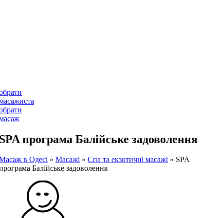
обрати
масажиста
обрати
масаж
SPA програма Балійське задоволення
Масаж в Одесі
»
Масажі
»
Спа та екзотичні масажі
»
SPA
програма Балійське задоволення