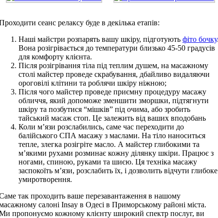
Проходити сеанс релаксу буде в декілька етапів:
Наші майстри розпарять вашу шкіру, підготують
фіто бочку
Вона розігрівається до температури близько 45-50 градусів
для комфорту клієнта.
Після розігрівання тіла під теплим душем, на масажному
столі майстер проведе скрабування, дбайливо видаляючи
ороговілі клітини та роблячи шкіру ніжною;
Після чого майстер проведе приємну процедуру масажу
обличчя, який допоможе зменшити зморшки, підтягнути
шкіру та позбутися “мішків” під очима, або зробить
тайський масаж стоп. Це залежить від ваших вподобань
Коли м’язи розслабились, саме час переходити до
балійського СПА масажу з маслами. На тіло наноситься
тепле, злегка розігріте масло. А майстер глибокими та
м’якими рухами розминає кожну ділянку шкіри. Працює з
ногами, спиною, руками та шиєю. Ця техніка масажу
заспокоїть м’язи, розслабить їх, і дозволить відчути глибоке
умиротворення.
Саме так проходить ваше перезавантаження в нашому
масажному салоні Insaу в Одесі в Приморському районі міста.
Ми пропонуємо кожному клієнту широкий спектр послуг, ви