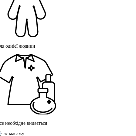
ля однієї людини
се необхідне видається