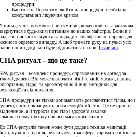
процедури;
Вагітність. Перед тим, як йти на процедури, необхідна
консультація з лікуючим врачом.
У випадку незрозумілості чи сумнівів, кожен клієнт завжи може
звернутися з будь-яким питанням до наших майстрів. Вони в з
радістю проконсультують та нададуть кваліфіковані поради для
кожного окремого випадку. А щоб тримати руку на пульсі усіх
наши новин доцільно буде підписатися на наш
Instagram
.
СПА ритуал – що це таке?
SPA-ритуал – комплекс процедур, спрямованих на догляд за
тілом і душею. Він може включати різні терапії, масажі, ванни,
обгортання, гідро- та ароматерапію й інші методики для
релаксації та відновлення.
СПА-процедури не тільки допомагають розслабитися тілом, но і
душею, вони покращують психоемоційний стан. Це не просто
відпочинок, а й турбота про тіло і здоров’я завдяки
комплексному підходу нашого масажного салону.
До СПА-ритуалів також може бути додана техніка медитації,
йога, музична терапія, релаксуюча атмосфера з ароматерапією та