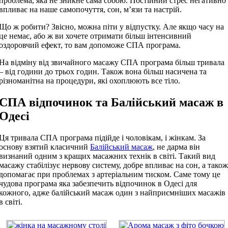
проблема, яка не зникне сама собою. Постійний стрес негативно
впливає на наше самопочуття, сон, м’язи та настрій.
Що ж робити? Звісно, можна піти у відпустку. Але якщо часу на
це немає, або ж ви хочете отримати більш інтенсивний
оздоровчий ефект, то вам допоможе СПА програма.
На відміну від звичайного масажу СПА програма більш тривала
– від години до трьох годин. Також вона більш насичена та
різноманітна на процедури, які охоплюють все тіло.
СПА відпочинок та Балійський масаж в
Одесі
Ця тривала СПА програма підійде і чоловікам, і жінкам. За
основу взятий класичний
Балійський масаж
, не дарма він
визнаний одним з кращих масажних технік в світі. Такий вид
масажу стабілізує нервову систему, добре впливає на сон, а також
допомагає при проблемах з артеріальним тиском. Саме тому це
чудова програма яка забезпечить відпочинок в Одесі для
кожного, адже балійський масаж один з найприємніших масажів
в світі.