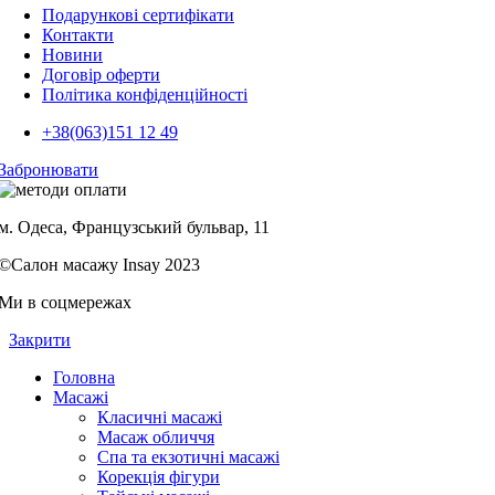
Подарункові сертифікати
Контакти
Новини
Договір оферти
Політика конфіденційності
+38(063)151 12 49
Забронювати
м. Одеса, Французський бульвар, 11
©Салон масажу Insay 2023
Ми в соцмережах
Закрити
Головна
Масажі
Класичні масажі
Масаж обличчя
Спа та екзотичні масажі
Корекція фігури