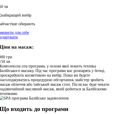
50 хв
айчастіше обирають
амовити для себе
одарувати
Ціни на масаж:
000 грн
 150 хв
Комплексна спа програма, у основі якої лежить техніка
Балійського масажу. Під час програми вас розпарять у бочці,
проскрабують косметикою на вибір. Поки ви будете
насолоджуватись процедурою обгортання, майстер зробить
масаж обличчя або тайський масаж стоп. Після вас буде чекати
надзвичайний масляний масаж, який робиться за Балійскими
техніками.
Що входить до програми