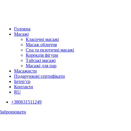
Головна
Масажі
Класичні масажі
Масаж обличчя
Спа та екзотичні масажі
Корекція фігури
Тайські масажі
Масажі для пар
Масажисти
Подарункові сертифікати
Інтер’єр
Контакти
RU
+380631511249
Забронювати