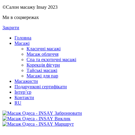
©Салон масажу Insay 2023
Ми в соцмережах
Закрити
Головна
Масажі
Класичні масажі
Масаж обличчя
Спа та екзотичні масажі
Корекція фігури
Тайські масажі
Масажі для пар
Масажисти
Подарункові сертифікати
Інтер’єр
Контакти
RU
Забронювати
Виклик
Маршрут