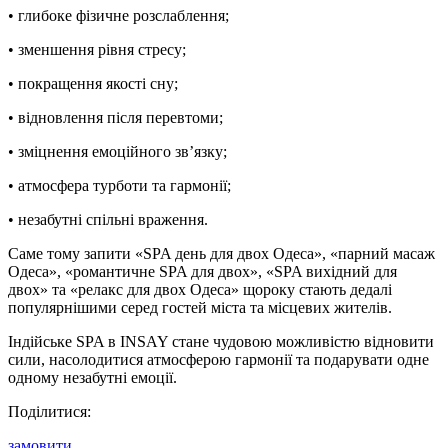
• глибоке фізичне розслаблення;
• зменшення рівня стресу;
• покращення якості сну;
• відновлення після перевтоми;
• зміцнення емоційного зв’язку;
• атмосфера турботи та гармонії;
• незабутні спільні враження.
Саме тому запити «SPA день для двох Одеса», «парний масаж
Одеса», «романтичне SPA для двох», «SPA вихідний для
двох» та «релакс для двох Одеса» щороку стають дедалі
популярнішими серед гостей міста та місцевих жителів.
Індійське SPA в INSAY стане чудовою можливістю відновити
сили, насолодитися атмосферою гармонії та подарувати одне
одному незабутні емоції.
Поділитися:
замовити