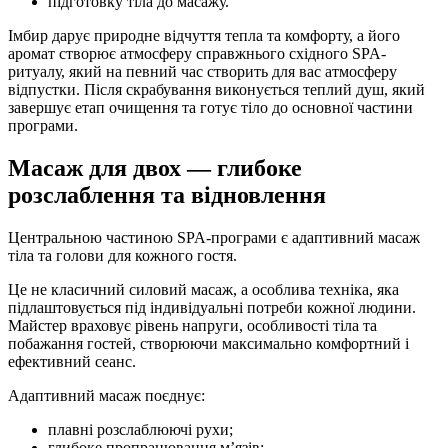
підготовку тіла до масажу.
Імбир дарує природне відчуття тепла та комфорту, а його
аромат створює атмосферу справжнього східного SPA-
ритуалу, який на певний час створить для вас атмосферу
відпустки. Після скрабування виконується теплий душ, який
завершує етап очищення та готує тіло до основної частини
програми.
Масаж для двох — глибоке
розслаблення та відновлення
Центральною частиною SPA-програми є адаптивний масаж
тіла та голови для кожного гостя.
Це не класичний силовий масаж, а особлива техніка, яка
підлаштовується під індивідуальні потреби кожної людини.
Майстер враховує рівень напруги, особливості тіла та
побажання гостей, створюючи максимально комфортний і
ефективний сеанс.
Адаптивний масаж поєднує:
плавні розслаблюючі рухи;
глибоке пропрацювання м’язів;