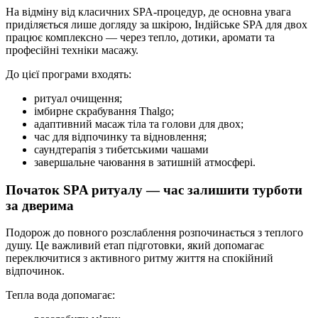
На відміну від класичних SPA-процедур, де основна увага
приділяється лише догляду за шкірою, Індійське SPA для двох
працює комплексно — через тепло, дотики, аромати та
професійні техніки масажу.
До цієї програми входять:
ритуал очищення;
імбирне скрабування Thalgo;
адаптивний масаж тіла та голови для двох;
час для відпочинку та відновлення;
саундтерапія з тибетськими чашами
завершальне чаювання в затишній атмосфері.
Початок SPA ритуалу — час залишити турботи
за дверима
Подорож до повного розслаблення розпочинається з теплого
душу. Це важливий етап підготовки, який допомагає
переключитися з активного ритму життя на спокійний
відпочинок.
Тепла вода допомагає: