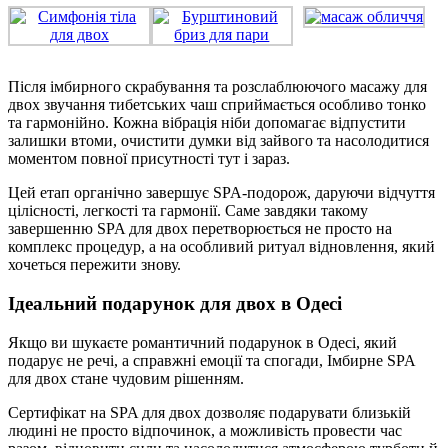
Після імбирного скрабування та розслаблюючого масажу для
двох звучання тибетських чаш сприймається особливо тонко
та гармонійно. Кожна вібрація ніби допомагає відпустити
залишки втоми, очистити думки від зайвого та насолодитися
моментом повної присутності тут і зараз.
Цей етап органічно завершує SPA-подорож, даруючи відчуття
цілісності, легкості та гармонії. Саме завдяки такому
завершенню SPA для двох перетворюється не просто на
комплекс процедур, а на особливий ритуал відновлення, який
хочеться пережити знову.
Ідеальний подарунок для двох в Одесі
Якщо ви шукаєте романтичний подарунок в Одесі, який
подарує не речі, а справжні емоції та спогади, Імбирне SPA
для двох стане чудовим рішенням.
Сертифікат на SPA для двох дозволяє подарувати близькій
людині не просто відпочинок, а можливість провести час