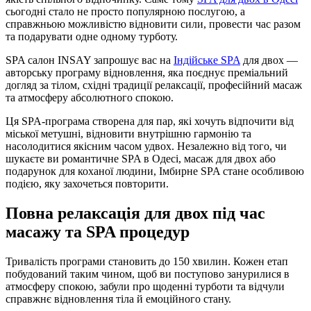
сьогодні стало не просто популярною послугою, а
справжньою можливістю відновити сили, провести час разом
та подарувати одне одному турботу.
SPA салон INSAY запрошує вас на
Індійське SPA
для двох —
авторську програму відновлення, яка поєднує преміальний
догляд за тілом, східні традиції релаксації, професійний масаж
та атмосферу абсолютного спокою.
Ця SPA-програма створена для пар, які хочуть відпочити від
міської метушні, відновити внутрішню гармонію та
насолодитися якісним часом удвох. Незалежно від того, чи
шукаєте ви романтичне SPA в Одесі, масаж для двох або
подарунок для коханої людини, Імбирне SPA стане особливою
подією, яку захочеться повторити.
Повна релаксація для двох під час
масажу та SPA процедур
Тривалість програми становить до 150 хвилин. Кожен етап
побудований таким чином, щоб ви поступово занурилися в
атмосферу спокою, забули про щоденні турботи та відчули
справжнє відновлення тіла й емоційного стану.