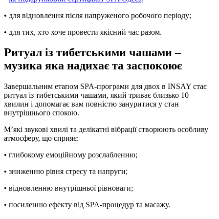
• для відновлення після напруженого робочого періоду;
• для тих, хто хоче провести якісний час разом.
Ритуал із тибетськими чашами –
музика яка надихає та заспокоює
Завершальним етапом SPA-програми для двох в INSAY стає
ритуал із тибетськими чашами, який триває близько 10
хвилин і допомагає вам повністю зануритися у стан
внутрішнього спокою.
М’які звукові хвилі та делікатні вібрації створюють особливу
атмосферу, що сприяє:
• глибокому емоційному розслабленню;
• зниженню рівня стресу та напруги;
• відновленню внутрішньої рівноваги;
• посиленню ефекту від SPA-процедур та масажу.