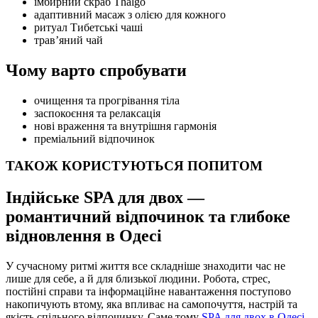
імбирний скраб Thalgo
адаптивний масаж з олією для кожного
ритуал Тибетські чаші
трав’яний чай
Чому варто спробувати
очищення та прогрівання тіла
заспокоєння та релаксація
нові враження та внутрішня гармонія
преміальний відпочинок
ТАКОЖ КОРИСТУЮТЬСЯ ПОПИТОМ
Індійське SPA для двох —
романтичний відпочинок та глибоке
відновлення в Одесі
У сучасному ритмі життя все складніше знаходити час не
лише для себе, а й для близької людини. Робота, стрес,
постійні справи та інформаційне навантаження поступово
накопичують втому, яка впливає на самопочуття, настрій та
якість спільного відпочинку. Саме тому
SPA для двох в Одесі