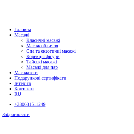
Головна
Масажі
Класичні масажі
Масаж обличчя
Спа та екзотичні масажі
Корекція фігури
Тайські масажі
Масажі для пар
Масажисти
Подарункові сертифікати
Інтер’єр
Контакти
RU
+380631511249
Забронювати