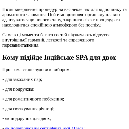
Після завершення процедур на вас чекає час для відпочинку та
ароматного чаювання. Цей етап дозволяє організму плавно
адаптуватися до нового стану, закріпити ефект процедур та
насолодитися спокійною атмосферою без поспіху.
Саме в ці моменти багато гостей відзначають відчуття
внутрішньої гармонії, легкості та справжнього
перезавантаження.
Кому підійде Індійське SPA для двох
Програма стане чудовим вибором:
• для закоханих пар;
• для подружжя;
• для романтичного побачення;
• для святкування річниці;
• як подарунок для двох;
•
як подарунковий сертифікат SPA Одеса;