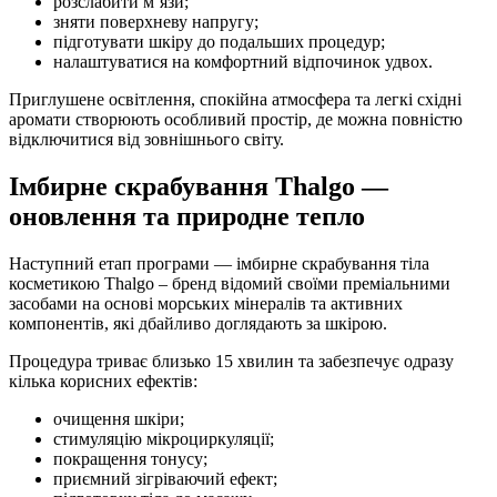
розслабити м’язи;
зняти поверхневу напругу;
підготувати шкіру до подальших процедур;
налаштуватися на комфортний відпочинок удвох.
Приглушене освітлення, спокійна атмосфера та легкі східні
аромати створюють особливий простір, де можна повністю
відключитися від зовнішнього світу.
Імбирне скрабування Thalgo —
оновлення та природне тепло
Наступний етап програми — імбирне скрабування тіла
косметикою Thalgo – бренд відомий своїми преміальними
засобами на основі морських мінералів та активних
компонентів, які дбайливо доглядають за шкірою.
Процедура триває близько 15 хвилин та забезпечує одразу
кілька корисних ефектів:
очищення шкіри;
стимуляцію мікроциркуляції;
покращення тонусу;
приємний зігріваючий ефект;