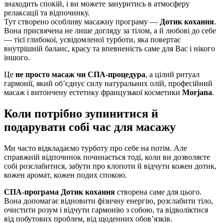
знаходить спокій, і ви можете зануритись в атмосферу
релаксації та відпочинку.
Тут створено особливу масажну програму —
Дотик кохання
.
Вона присвячена не лише догляду за тілом, а й любові до себе
— тієї глибокої, усвідомленої турботи, яка повертає
внутрішній баланс, красу та впевненість саме для Вас і нікого
іншого.
Це
не просто масаж чи СПА-процедура
, а цілий ритуал
гармонії, який об’єднує силу натуральних олій, професійний
масаж і витончену естетику французької косметики
Morjana
.
Коли потрібно зупинитися й
подарувати собі час для масажу
Ми часто відкладаємо турботу про себе на потім. Але
справжній відпочинок починається тоді, коли ви дозволяєте
собі розслабитися, забути про клопоти й відчути кожен дотик,
кожен аромат, кожен подих спокою.
СПА-програма Дотик кохання
створена саме для цього.
Вона допомагає відновити фізичну енергію, розслабити тіло,
очистити розум і відчути гармонію з собою, та відволіктися
від побутових проблем, від щоденних обов’язків.