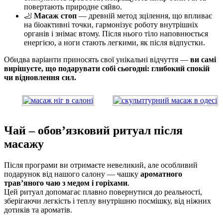
повертають природне сяйво.
🦶
Масаж стоп
— древній метод зцілення, що впливає
на біоактивні точки, гармонізує роботу внутрішніх
органів і знімає втому. Після нього тіло наповнюється
енергією, а ноги стають легкими, як після відпустки.
Обидва варіанти приносять свої унікальні відчуття —
ви самі
вирішуєте, що подарувати собі сьогодні: глибокий спокій
чи відновлення сил.
Чай – обов’язковий ритуал після
масажу
Після програми ви отримаєте невеликий, але особливий
подарунок від нашого салону — чашку
ароматного
трав’яного чаю з медом і горіхами
.
Цей ритуал допомагає плавно повернутися до реальності,
зберігаючи легкість і теплу внутрішню посмішку, від ніжних
дотиків та ароматів.