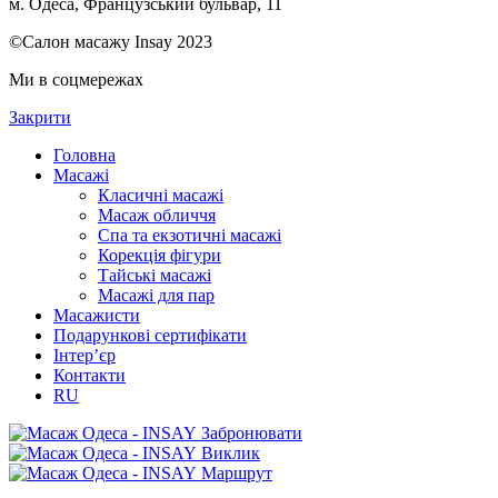
м. Одеса, Французський бульвар, 11
©Салон масажу Insay 2023
Ми в соцмережах
Закрити
Головна
Масажі
Класичні масажі
Масаж обличчя
Спа та екзотичні масажі
Корекція фігури
Тайські масажі
Масажі для пар
Масажисти
Подарункові сертифікати
Інтер’єр
Контакти
RU
Забронювати
Виклик
Маршрут