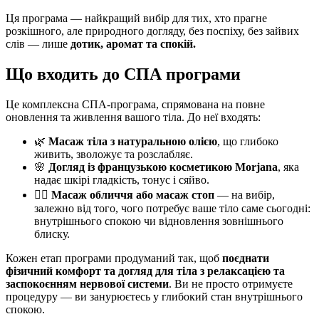
Ця програма — найкращий вибір для тих, хто прагне
розкішного, але природного догляду, без поспіху, без зайвих
слів — лише
дотик, аромат та спокій.
Що входить до СПА програми
Це комплексна СПА-програма, спрямована на повне
оновлення та живлення вашого тіла. До неї входять:
🌿
Масаж тіла з натуральною олією
, що глибоко
живить, зволожує та розслабляє.
🌸
Догляд із французькою косметикою Morjana
, яка
надає шкірі гладкість, тонус і сяйво.
💆‍♀️
Масаж обличчя або масаж стоп
— на вибір,
залежно від того, чого потребує ваше тіло саме сьогодні:
внутрішнього спокою чи відновлення зовнішнього
блиску.
Кожен етап програми продуманий так, щоб
поєднати
фізичний комфорт та догляд для тіла з релаксацією та
заспокоєнням нервової системи
. Ви не просто отримуєте
процедуру — ви занурюєтесь у глибокий стан внутрішнього
спокою.