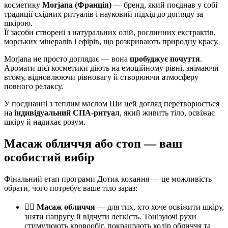
косметику
Morjana (Франція)
— бренд, який поєднав у собі
традиції східних ритуалів і науковий підхід до догляду за
шкірою.
Її засоби створені з натуральних олій, рослинних екстрактів,
морських мінералів і ефірів, що розкривають природну красу.
Morjana не просто доглядає — вона
пробуджує почуття
.
Аромати цієї косметики діють на емоційному рівні, знімаючи
втому, відновлюючи рівновагу й створюючи атмосферу
повного релаксу.
У поєднанні з теплим маслом Ши цей догляд перетворюється
на
індивідуальний СПА-ритуал
, який живить тіло, освіжає
шкіру й надихає розум.
Масаж обличчя або стоп — ваш
особистий вибір
Фінальний етап програми Дотик кохання — це можливість
обрати, чого потребує ваше тіло зараз:
💆‍♀️
Масаж обличчя
— для тих, хто хоче освіжити шкіру,
зняти напругу й відчути легкість. Тонізуючі рухи
стимулюють кровообіг, покращують колір обличчя та