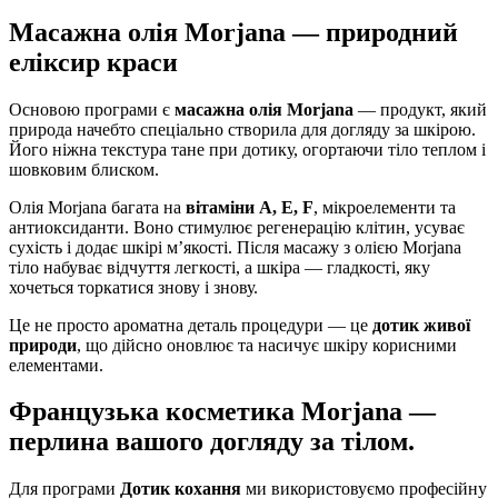
Масажна олія Morjana — природний
еліксир краси
Основою програми є
масажна олія Morjana
— продукт, який
природа начебто спеціально створила для догляду за шкірою.
Його ніжна текстура тане при дотику, огортаючи тіло теплом і
шовковим блиском.
Олія Morjana багатa на
вітаміни A, E, F
, мікроелементи та
антиоксиданти. Воно стимулює регенерацію клітин, усуває
сухість і додає шкірі м’якості. Після масажу з олією Morjana
тіло набуває відчуття легкості, а шкіра — гладкості, яку
хочеться торкатися знову і знову.
Це не просто ароматна деталь процедури — це
дотик живої
природи
, що дійсно оновлює та насичує шкіру корисними
елементами.
Французька косметика Morjana —
перлина вашого догляду за тілом.
Для програми
Дотик кохання
ми використовуємо професійну