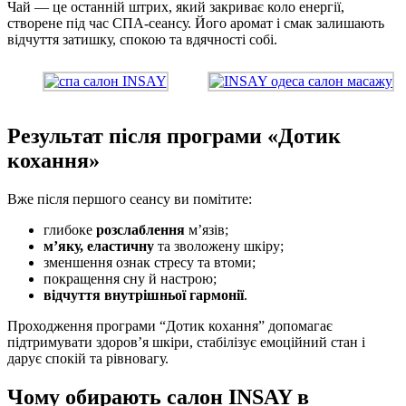
Чай — це останній штрих, який закриває коло енергії,
створене під час СПА-сеансу. Його аромат і смак залишають
відчуття затишку, спокою та вдячності собі.
Результат після програми «Дотик
кохання»
Вже після першого сеансу ви помітите:
глибоке
розслаблення
м’язів;
м’яку, еластичну
та зволожену шкіру;
зменшення ознак стресу та втоми;
покращення сну й настрою;
відчуття внутрішньої гармонії
.
Проходження програми “Дотик кохання” допомагає
підтримувати здоров’я шкіри, стабілізує емоційний стан і
дарує спокій та рівновагу.
Чому обирають салон INSAY в