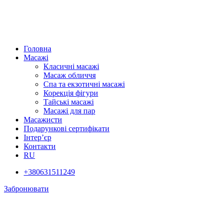
Головна
Масажі
Класичні масажі
Масаж обличчя
Спа та екзотичні масажі
Корекція фігури
Тайські масажі
Масажі для пар
Масажисти
Подарункові сертифікати
Інтер’єр
Контакти
RU
+380631511249
Забронювати