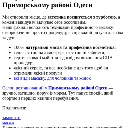
Приморському районі Одеси
Ми створили місце, де
естетика поєднується з турботою
, а
кожен відвідувач відчуває себе особливим.
Наші фахівці володіють техніками професійного масажу,
створюючи не просто процедуру, а справжній ритуал для тіла
та душі.
100%
натуральні масла та професійна косметика
;
тепла, затишна атмосфера та затишні кабінети;
сертифіковані майстри з досвідом виконання СПА
процедур;
якісний сервіс, та все необхідне для того щоб ви
отримали якісні послуги
всі види масажу, для чоловіків та жінок
Салон розташований у
Приморському районі Одеси
—
зручно, затишно, поруч із морем. Тут панує спокій, який
огортає з перших хвилин перебування.
Поділитися:
замовити
масаж
Хочете дізнаватись першими про наші новини, та пропозиції