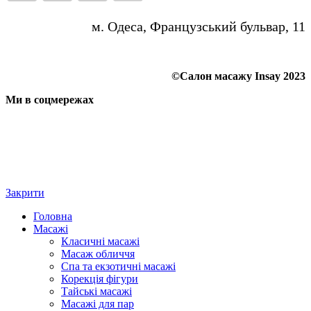
м. Одеса, Французський бульвар, 11
©Салон масажу Insay 2023
Ми в соцмережах
Закрити
Головна
Масажі
Класичні масажі
Масаж обличчя
Спа та екзотичні масажі
Корекція фігури
Тайські масажі
Масажі для пар