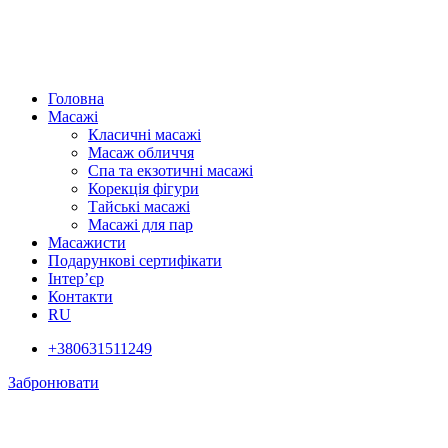
Головна
Масажі
Класичні масажі
Масаж обличчя
Спа та екзотичні масажі
Корекція фігури
Тайські масажі
Масажі для пар
Масажисти
Подарункові сертифікати
Інтер’єр
Контакти
RU
+380631511249
Забронювати