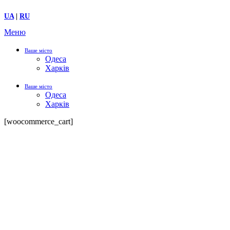
UA
|
RU
Меню
Ваше місто
Одеса
Харків
Ваше місто
Одеса
Харків
[woocommerce_cart]