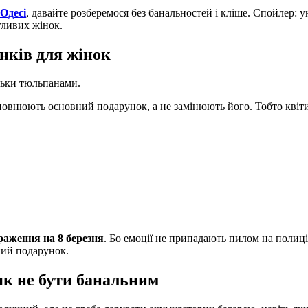
 Одесі
, давайте розберемося без банальностей і кліше. Спойлер: ун
гливих жінок.
унків для жінок
льки тюльпанами.
оповнюють основний подарунок, а не замінюють його. Тобто квіт
раження на 8 березня
. Бо емоції не припадають пилом на полиці
ний подарунок.
як не бути банальним