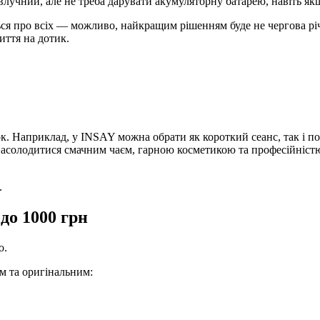
учний, але не треба дарувати акумуляторну батарею, навіть якщо
ься про всіх — можливо, найкращим рішенням буде не чергова річ
иття на дотик.
ок. Наприклад, у INSAY можна обрати як короткий сеанс, так і п
 Насолодитися смачним чаєм, гарною косметикою та професійністю
.
до 1000 грн
о.
м та оригінальним: