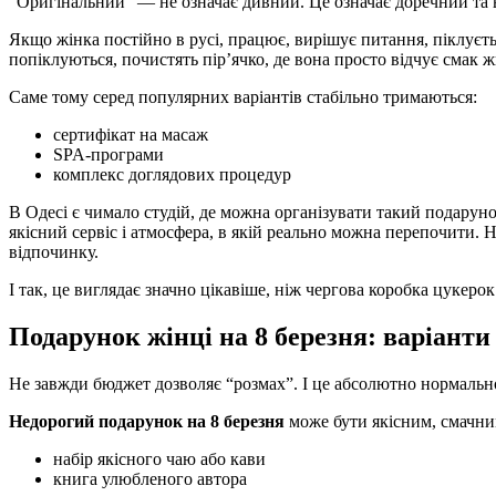
“Оригінальний” — не означає дивний. Це означає доречний та вл
Якщо жінка постійно в русі, працює, вирішує питання, піклуєт
попіклуються, почистять пір’ячко, де вона просто відчує смак ж
Саме тому серед популярних варіантів стабільно тримаються:
сертифікат на масаж
SPA-програми
комплекс доглядових процедур
В Одесі є чимало студій, де можна організувати такий подарун
якісний сервіс і атмосфера, в якій реально можна перепочити.
відпочинку.
І так, це виглядає значно цікавіше, ніж чергова коробка цукерок
Подарунок жінці на 8 березня: варіанти 
Не завжди бюджет дозволяє “розмах”. І це абсолютно нормальн
Недорогий подарунок на 8 березня
може бути якісним, смачни
набір якісного чаю або кави
книга улюбленого автора