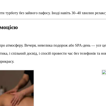
 турботу без зайвого пафосу. Іноді навіть 30–40 хвилин релаксу 
емоцією
про атмосферу. Вечеря, невелика подорож або SPA-день — усе ц
ка, і спільний досвід, і спосіб провести час без телефонів та н
прикрасу.