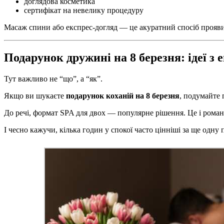
доглядова косметика
сертифікат на невелику процедуру
Масаж спини або експрес-догляд — це акуратний спосіб проявити
Подарунок дружині на 8 березня: ідеї з 
Тут важливо не “що”, а “як”.
Якщо ви шукаєте
подарунок коханій на 8 березня
, подумайте 
До речі, формат SPA для двох — популярне рішення. Це і романти
І чесно кажучи, кілька годин у спокої часто цінніші за ще одну 