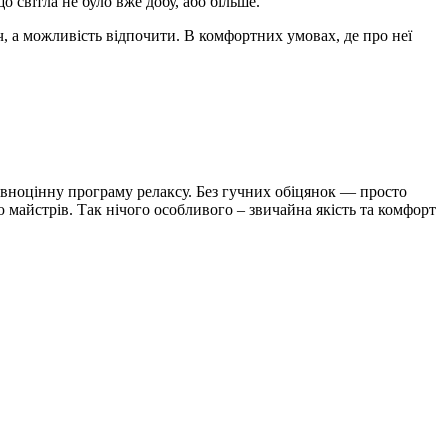
 світла не було вже добу, або більше.
, а можливість відпочити. В комфортних умовах, де про неї
овноцінну програму релаксу. Без гучних обіцянок — просто
 майстрів. Так нічого особливого – звичайна якість та комфорт