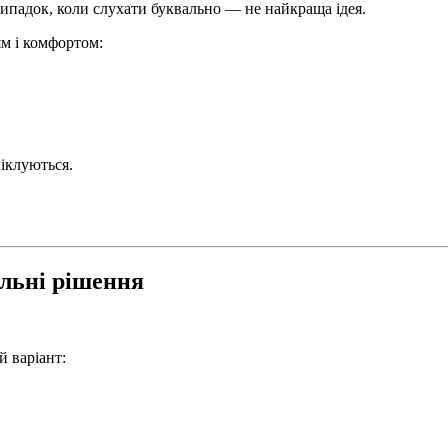
випадок, коли слухати буквально — не найкраща ідея.
ям і комфортом:
піклуються.
альні рішення
 варіант: