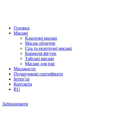
Головна
Масажі
Класичні масажі
Масаж обличчя
Спа та екзотичні масажі
Корекція фігури
Тайські масажі
Масажі для пар
Масажисти
Подарункові сертифікати
Інтер’єр
Контакти
RU
Забронювати