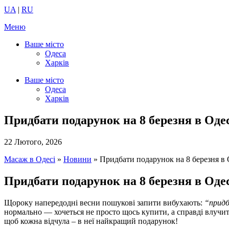
UA
|
RU
Меню
Ваше місто
Одеса
Харків
Ваше місто
Одеса
Харків
Придбати подарунок на 8 березня в Оде
22 Лютого, 2026
Масаж в Одесі
»
Новини
»
Придбати подарунок на 8 березня в 
Придбати подарунок на 8 березня в Одес
Щороку напередодні весни пошукові запити вибухають:
“придб
нормально — хочеться не просто щось купити, а справді влучити
щоб кожна відчула – в неї найкращий подарунок!