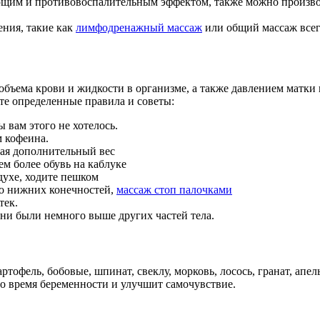
ающим и противовоспалительным эффектом, также можно произво
ния, такие как
лимфодренажный массаж
или общий массаж всег
бъема крови и жидкости в организме, а также давлением матки н
те определенные правила и советы:
 вам этого не хотелось.
м кофеина.
вая дополнительный вес
м более обувь на каблуке
духе, ходите пешком
но нижних конечностей,
массаж стоп палочками
тек.
они были немного выше других частей тела.
офель, бобовые, шпинат, свеклу, морковь, лосось, гранат, апел
во время беременности и улучшит самочувствие.