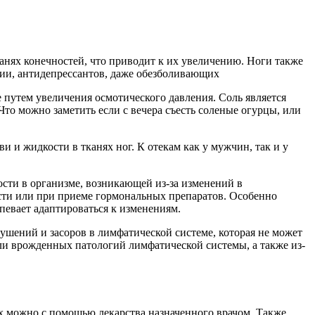
анях конечностей, что приводит к их увеличению. Ноги также
апии, антидепрессантов, даже обезболивающих
е путем увеличения осмотического давления. Соль является
Что можно заметить если с вечера съесть соленые огурцы, или
и и жидкости в тканях ног. К отекам как у мужчин, так и у
сти в организме, возникающей из-за изменений в
сти или при приеме гормональных препаратов. Особенно
спевает адаптироваться к изменениям.
ушений и засоров в лимфатической системе, которая не может
ли врожденных патологий лимфатической системы, а также из-
ях можно с помощью лекарства назначенного врачом. Также