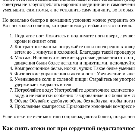
советуем не злоупотреблять народной медициной и самолечение
уменьшить симптомы, а не устранить саму причину, во вторых 
Но довольно быстро в домашних условиях можно устранить оте
Вот несколько советов, которые помогут избавиться от отеков:
Поднятие ног: Ложитесь и поднимите ноги вверх, лучше э
крови и снизит отек.
Контрастные ванны: погружайте ноги поочередно в холодн
затем до 1 минуты в холодной. Благодаря такой процедур
Массаж: Используйте легкие круговые движения от стоп
движения были более легкими и приятными, используйте
Компрессионное белье, носки, чулки: Такое белье умень
Физические упражнения и активность: Увеличение мышечн
Уменьшение соли и соленой пищи: Старайтесь не употребл
удерживает жидкость в теле.
Потребляйте воду: Употребляйте достаточное количество 
воду, а не напитки особенно газированные и с большим с
Обувь: Обувайте удобную обувь, без каблука, чтобы нога 
Прохладные компрессы: Приложите холодный компресс на
Если отеки не исчезают или сопровождаются болью, покраснен
Как снять отеки ног при сердечной недостаточнос