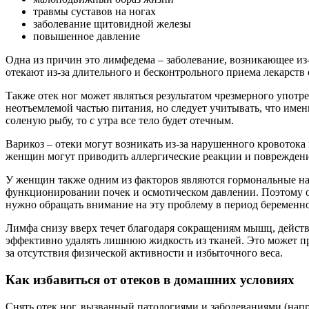
травмы суставов на ногах
заболевание щитовидной железы
повышенное давление
Одна из причин это лимфедема – заболевание, возникающее из-
отекают из-за длительного и бесконтрольного приема лекарств
Также отек ног может являться результатом чрезмерного употр
неотъемлемой частью питания, но следует учитывать, что именн
соленую рыбу, то с утра все тело будет отечным.
Варикоз – отеки могут возникать из-за нарушенного кровотока 
женщин могут приводить аллергические реакции и повреждени
У женщин также одним из факторов являются гормональные нар
функционировании почек и осмотическом давлении. Поэтому о
нужно обращать внимание на эту проблему в период беременнос
Лимфа снизу вверх течет благодаря сокращениям мышц, действ
эффективно удалять лишнюю жидкость из тканей. Это может пр
за отсутствия физической активности и избыточного веса.
Как избавиться от отеков в домашних условиях
Снять отек ног, вызванный патологиями и заболеваниями (нап