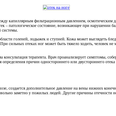
между капиллярным фильтрационным давлением, осмотическим да
Отек – патологическое состояние, возникающее при нарушении б
 системы.
области голеней, лодыжек и ступней. Кожа может выглядеть блед
При сильных отеках ног может быть тяжело ходить, человек не м
а консультация терапевта. Врач проанализирует симптомы, собе
 определения причин одностороннего или двустороннего отека но
озе, создается дополнительное давление на вены нижних конечно
 довольно заметно у пожилых людей. Другие причины отечности н