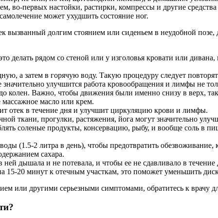
м, во-первых настойки, растирки, компрессы и другие средства
самолечение может ухудшить состояние ног.
к вызванный долгим стоянием или сиденьем в неудобной позе, 
то делать рядом со стеной или у изголовья кровати или дивана,
ую, а затем в горячую воду. Такую процедуру следует повторять
е значительно улучшится работа кровообращения и лимфы не тольк
 до колен. Важно, чтобы движения были именно снизу в верх, т
 массажное масло или крем.
шит отек в течение дня и улучшит циркуляцию крови и лимфы.
ой ткани, прогулки, растяжения, йога могут значительно улучш
ять соленые продукты, консервацию, рыбу, и вообще соль в пище
воды (1.5-2 литра в день), чтобы предотвратить обезвоживание,
одержанием сахара.
в ней дышала и не потевала, и чтобы ее не сдавливало в течение
 15-20 минут к отечным участкам, это поможет уменьшить дис
ием или другими серьезными симптомами, обратитесь к врачу дл
ти?