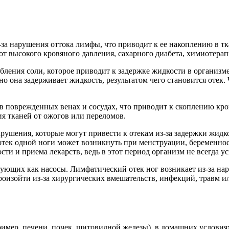
за нарушения оттока лимфы, что приводит к ее накоплению в тк
 от высокого кровяного давления, сахарного диабета, химиотер
ебления соли, которое приводит к задержке жидкости в организм
о она задерживает жидкость, результатом чего становится отек. 
в поврежденных венах и сосудах, что приводит к скоплению кров
я тканей от ожогов или переломов.
ушения, которые могут привести к отекам из-за задержки жидко
тек одной ноги может возникнуть при менструации, беременно
ти и приема лекарств, ведь в этот период организм не всегда у
ующих как насосы. Лимфатический отек ног возникает из-за нар
оизойти из-за хирургических вмешательств, инфекций, травм и
ример, печени, почек, щитовидной железы), в домашних услови