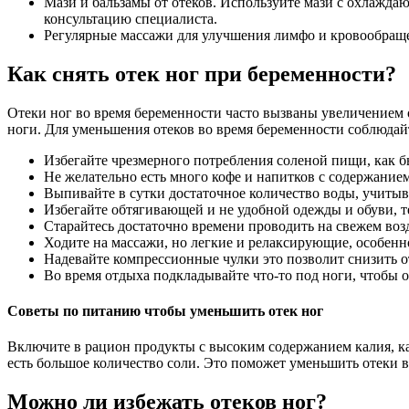
Мази и бальзамы от отеков. Используйте мази с охлажд
консультацию специалиста.
Регулярные массажи для улучшения лимфо и кровообраще
Как снять отек ног при беременности?
Отеки ног во время беременности часто вызваны увеличением о
ноги. Для уменьшения отеков во время беременности соблюдай
Избегайте чрезмерного потребления соленой пищи, как бы
Не желательно есть много кофе и напитков с содержание
Выпивайте в сутки достаточное количество воды, учиты
Избегайте обтягивающей и не удобной одежды и обуви, те
Старайтесь достаточно времени проводить на свежем воз
Ходите на массажи, но легкие и релаксирующие, особен
Надевайте компрессионные чулки это позволит снизить о
Во время отдыха подкладывайте что-то под ноги, чтобы 
Советы по питанию чтобы уменьшить отек ног
Включите в рацион продукты с высоким содержанием калия, карт
есть большое количество соли. Это поможет уменьшить отеки 
Можно ли избежать отеков ног?