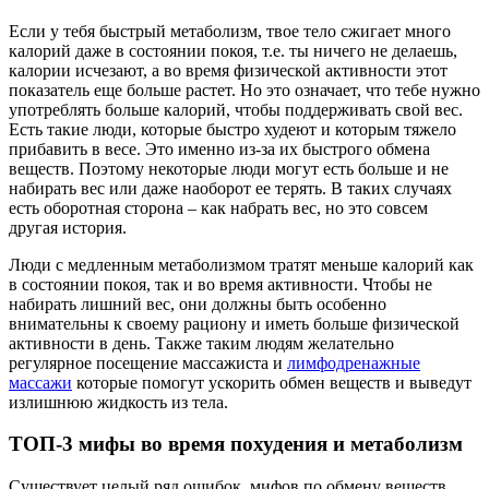
Если у тебя быстрый метаболизм, твое тело сжигает много
калорий даже в состоянии покоя, т.е. ты ничего не делаешь,
калории исчезают, а во время физической активности этот
показатель еще больше растет. Но это означает, что тебе нужно
употреблять больше калорий, чтобы поддерживать свой вес.
Есть такие люди, которые быстро худеют и которым тяжело
прибавить в весе. Это именно из-за их быстрого обмена
веществ. Поэтому некоторые люди могут есть больше и не
набирать вес или даже наоборот ее терять. В таких случаях
есть оборотная сторона – как набрать вес, но это совсем
другая история.
Люди с медленным метаболизмом тратят меньше калорий как
в состоянии покоя, так и во время активности. Чтобы не
набирать лишний вес, они должны быть особенно
внимательны к своему рациону и иметь больше физической
активности в день. Также таким людям желательно
регулярное посещение массажиста и
лимфодренажные
массажи
которые помогут ускорить обмен веществ и выведут
излишнюю жидкость из тела.
ТОП-3 мифы во время похудения и метаболизм
Существует целый ряд ошибок, мифов по обмену веществ,