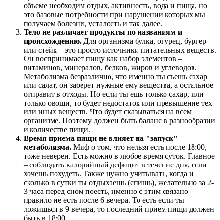
объеме необходим отдых, активность, вода и пища, но
это базовые потребности при нарушении которых мы
получаем болезни, усталость и так далее.
Тело не различает продукты по названиям и
происхождению.
Для организма булка, огурец, бургер
или стейк – это просто источники питательных веществ.
Он воспринимает пищу как набор элементов –
витаминов, минералов, белков, жиров и углеводов.
Метаболизма безразлично, что именно ты съешь сахар
или салат, он заберет нужные ему вещества, а остальное
отправит в отходы. Но если ты ешь только сахар, или
только овощи, то будет недостаток или превышение тех
или иных веществ. Что будет сказываться на всем
организме. Поэтому должен быть баланс в разнообразии
и количестве пищи.
Время приема пищи не влияет на "запуск"
метаболизма.
Миф о том, что нельзя есть после 18:00,
тоже неверен. Есть можно в любое время суток. Главное
– соблюдать калорийный дефицит в течение дня, если
хочешь похудеть. Также нужно учитывать, когда и
сколько в сутки ты отдыхаешь (спишь), желательно за 2-
3 часа перед сном поесть, именно с этим связано
правило не есть после 6 вечера. То есть если ты
ложишься в 9 вечера, то последний прием пищи должен
быть в 18:00.