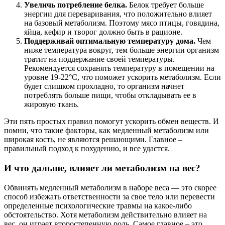
Увеличь потребление белка.
Белок требует больше
энергии для переваривания, что положительно влияет
на базовый метаболизм. Поэтому мясо птицы, говядина,
яйца, кефир и творог должно быть в рационе.
Поддерживай оптимальную температуру дома.
Чем
ниже температура вокруг, тем больше энергии организм
тратит на поддержание своей температуры.
Рекомендуется сохранять температуру в помещении на
уровне 19-22°C, что поможет ускорить метаболизм. Если
будет слишком прохладно, то организм начнет
потреблять больше пищи, чтобы откладывать ее в
жировую ткань.
Эти пять простых правил помогут ускорить обмен веществ. И
помни, что такие факторы, как медленный метаболизм или
широкая кость, не являются решающими. Главное –
правильный подход к похудению, и все удастся.
И что дальше, влияет ли метаболизм на вес?
Обвинять медленный метаболизм в наборе веса — это скорее
способ избежать ответственности за свое тело или перевести
определенные психологические травмы на какое-либо
обстоятельство. Хотя метаболизм действительно влияет на
вес, он играет второстепенную роль. Самое главное – это