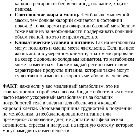
кардио тренировки: бег, велосипед, плавание, ходите
пешком.
Соотношение жира и мышц.
Чем больше мышечной
массы, тем больше калорий сжигается в состоянии
покоя. В то же время при ожирении базовый метаболизм
тоже выше из-за необходимости поддерживать больший
объем тканей, но это не преимущество.
Климатические условия и питание.
Так на метаболизм
могут повлиять и смены места жительства. Если вы всю
жизнь жили в умеренном климате, а затем мигрировали
на север с довольно холодным климатом, то метаболизм
может измениться. Также каждый регион имеет свои
характерные продукты питания, которые также могут
существенно изменить скорость метаболизма человека.
ФАКТ
: даже если у вас медленный метаболизм, это не
главная причина проблем с весом. Люди с избыточным весом
часто имеют ускоренный метаболизм из-за больших
потребностей тела в энергии для обеспечения каждой
жировой клетки. Основная причина трудностей в похудении –
не метаболизм, а несбалансированное питание или
чрезмерное соблюдение диет, не достаточная физическая
активность, стрессы и нагрузки на нервную систему, которые
могут замедлять обмен веществ.