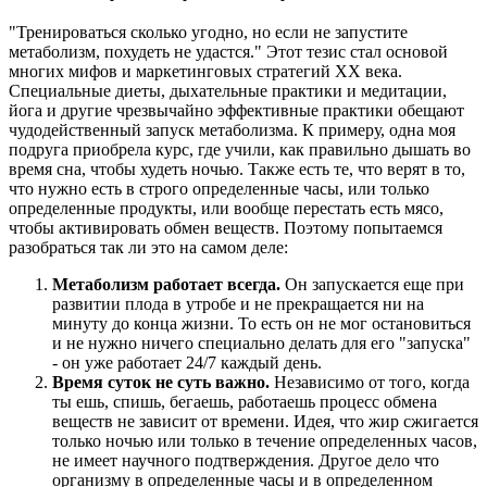
"Тренироваться сколько угодно, но если не запустите
метаболизм, похудеть не удастся." Этот тезис стал основой
многих мифов и маркетинговых стратегий ХХ века.
Специальные диеты, дыхательные практики и медитации,
йога и другие чрезвычайно эффективные практики обещают
чудодейственный запуск метаболизма. К примеру, одна моя
подруга приобрела курс, где учили, как правильно дышать во
время сна, чтобы худеть ночью. Также есть те, что верят в то,
что нужно есть в строго определенные часы, или только
определенные продукты, или вообще перестать есть мясо,
чтобы активировать обмен веществ. Поэтому попытаемся
разобраться так ли это на самом деле:
Метаболизм работает всегда.
Он запускается еще при
развитии плода в утробе и не прекращается ни на
минуту до конца жизни. То есть он не мог остановиться
и не нужно ничего специально делать для его "запуска"
- он уже работает 24/7 каждый день.
Время суток не суть важно.
Независимо от того, когда
ты ешь, спишь, бегаешь, работаешь процесс обмена
веществ не зависит от времени. Идея, что жир сжигается
только ночью или только в течение определенных часов,
не имеет научного подтверждения. Другое дело что
организму в определенные часы и в определенном