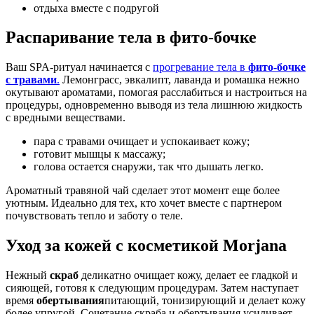
отдыха вместе с подругой
Распаривание тела в фито-бочке
Ваш SPA-ритуал начинается с
прогревание тела в
фито-бочке
с травами
.
Лемонграсс, эвкалипт, лаванда и ромашка нежно
окутывают ароматами, помогая расслабиться и настроиться на
процедуры, одновременно выводя из тела лишнюю жидкость
с вредными веществами.
пара с травами очищает и успокаивает кожу;
готовит мышцы к массажу;
голова остается снаружи, так что дышать легко.
Ароматный травяной чай сделает этот момент еще более
уютным. Идеально для тех, кто хочет вместе с партнером
почувствовать тепло и заботу о теле.
Уход за кожей с косметикой Morjana
Нежный
скраб
деликатно очищает кожу, делает ее гладкой и
сияющей, готовя к следующим процедурам. Затем наступает
время
обертывания
питающий, тонизирующий и делает кожу
более упругой. Сочетание скраба и обертывания усиливает