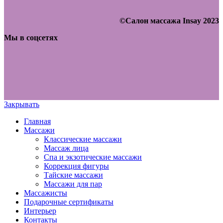
©Салон массажа Insay 2023
Мы в соцсетях
Закрывать
Главная
Массажи
Классические массажи
Массаж лица
Спа и экзотические массажи
Коррекция фигуры
Тайские массажи
Массажи для пар
Массажисты
Подарочные сертификаты
Интерьер
Контакты