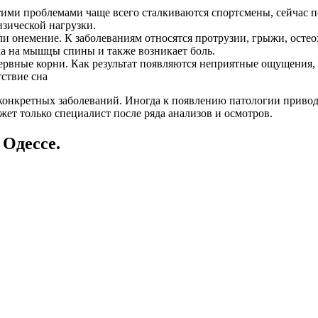
этими проблемами чаще всего сталкиваются спортсмены, сейчас
зической нагрузки.
 онемение. К заболеваниям относятся протрузии, грыжи, остеох
ка на мышцы спины и также возникает боль.
рвные корни. Как результат появляются неприятные ощущения, а
тствие сна
и конкретных заболеваний. Иногда к появлению патологии приво
ет только специалист после ряда анализов и осмотров.
Одессе.