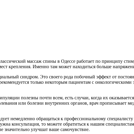
ассический массаж спины в Одессе работает по принципу стим
мест крепления. Именно там может находиться больше напряжен
сциальный синдром. Это своего рода побочный эффект от постоян
рекомендуется только некоторым пациентам с онкологическими 
пуляции полезны почти всем, есть случаи, когда их оказываетс
левания или болезни внутренних органов, врач прописывает ме
едует немедленно обращаться к профессиональному специалисту
ужна консультация, то можете обратиться к нашим специалистам
е значительно улучшат ваше самочувствие.