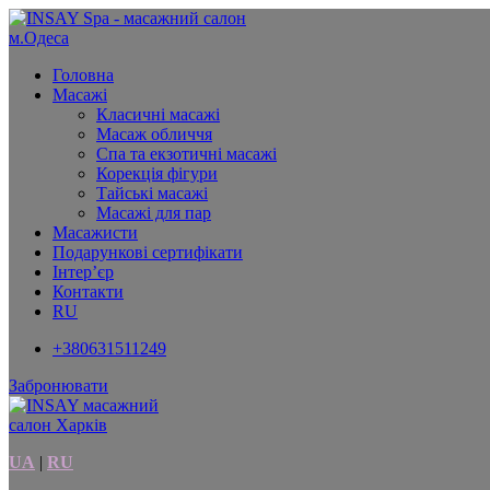
Головна
Масажі
Класичні масажі
Масаж обличчя
Спа та екзотичні масажі
Корекція фігури
Тайські масажі
Масажі для пар
Масажисти
Подарункові сертифікати
Інтер’єр
Контакти
RU
+380631511249
Забронювати
UA
|
RU