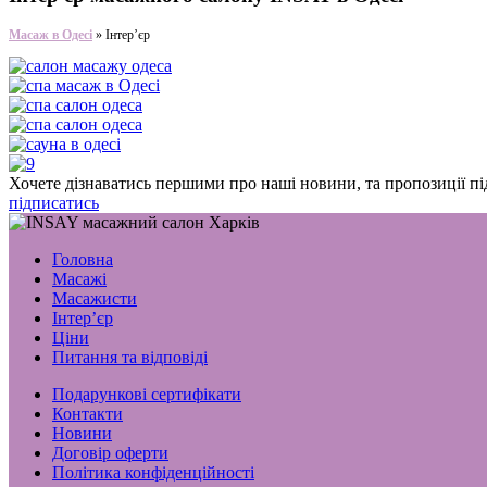
Масаж в Одесі
»
Інтер’єр
Хочете дізнаватись першими про наші новини, та пропозиції пі
підписатись
Головна
Масажі
Масажисти
Інтер’єр
Ціни
Питання та відповіді
Подарункові сертифікати
Контакти
Новини
Договір оферти
Політика конфіденційності