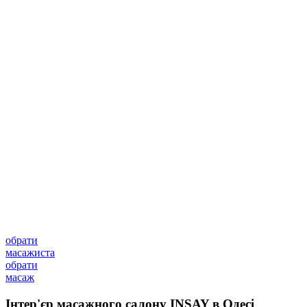
обрати
масажиста
обрати
масаж
Інтер'єр масажного салону INSAY в Одесі