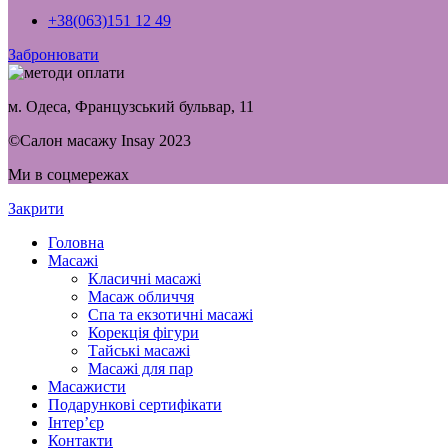
+38(063)151 12 49
Забронювати
м. Одеса, Французський бульвар, 11
©Салон масажу Insay 2023
Ми в соцмережах
Закрити
Головна
Масажі
Класичні масажі
Масаж обличчя
Спа та екзотичні масажі
Корекція фігури
Тайські масажі
Масажі для пар
Масажисти
Подарункові сертифікати
Інтер’єр
Контакти