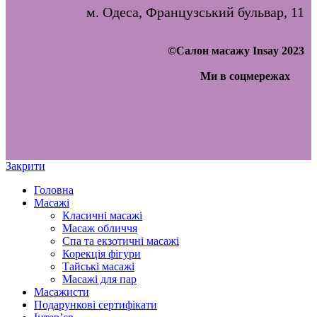
м. Одеса, Французський бульвар, 11
©Салон масажу Insay 2023
Ми в соцмережах
Закрити
Головна
Масажі
Класичні масажі
Масаж обличчя
Спа та екзотичні масажі
Корекція фігури
Тайські масажі
Масажі для пар
Масажисти
Подарункові сертифікати