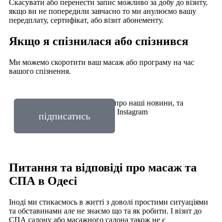
Скасувати або перенести запис можливо за добу до візиту,
якщо ви не попередили завчасно то ми анулюємо вашу
передплату, сертифікат, або візит абонементу.
Якщо я спізнилася або спізнився
Ми можемо скоротити ваш масаж або програму на час
вашого спізнення.
Хочете дізнаватись першими про наші новини, та
пропозиції підпишись на наш Instagram
підписатись
Питання та відповіді про масаж та
СПА в Одесі
Іноді ми стикаємось в житті з доволі простими ситуаціями
та обставинами але не знаємо що та як робити. І візит до
СПА салону або масажного салона також не є