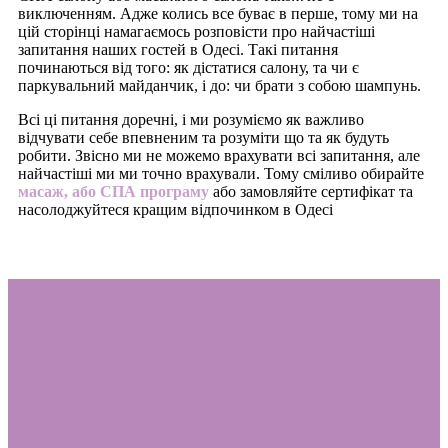
виключенням. Адже колись все буває в перше, тому ми на
цій сторінці намагаємось розповісти про найчастіші
запитання наших гостей в Одесі. Такі питання
починаються від того: як дістатися салону, та чи є
паркувальний майданчик, і до: чи брати з собою шампунь.
Всі ці питання доречні, і ми розуміємо як важливо
відчувати себе впевненим та розуміти що та як будуть
робити. Звісно ми не можемо врахувати всі запитання, але
найчастіші ми ми точно врахували. Тому сміливо обирайте
масаж, або СПА програму
або замовляйте сертифікат та
насолоджуйтеся кращим відпочинком в Одесі