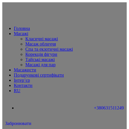
Головна
Масажі
Класичні масажі
Масаж обличчя
Спа та екзотичні масажі
Корекція фігури
Тайські масажі
Масажі для пар
Масажисти
Подарункові сертифікати
Інтер’єр
Контакти
RU
+380631511249
Забронювати